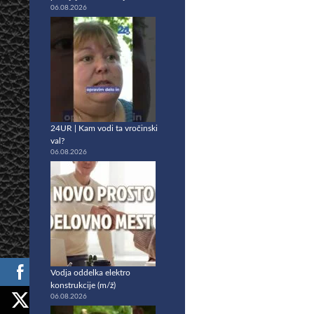
06.08.2026
24UR | Kam vodi ta vročinski
val?
06.08.2026
Vodja oddelka elektro
konstrukcije (m/ž)
06.08.2026