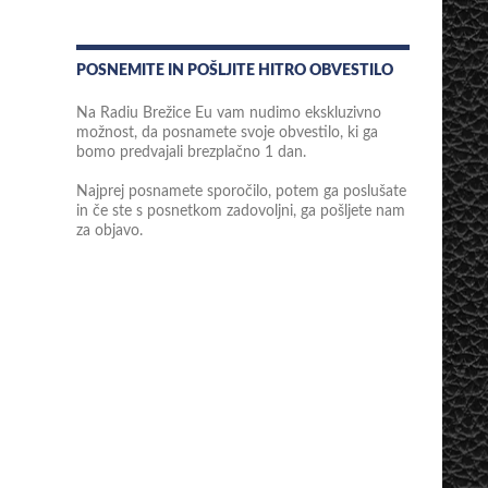
POSNEMITE IN POŠLJITE HITRO OBVESTILO
Na Radiu Brežice Eu vam nudimo ekskluzivno
možnost, da posnamete svoje obvestilo, ki ga
bomo predvajali brezplačno 1 dan.
Najprej posnamete sporočilo, potem ga poslušate
in če ste s posnetkom zadovoljni, ga pošljete nam
za objavo.