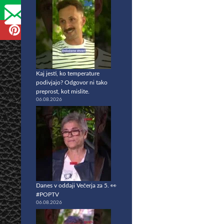
Kaj jesti, ko temperature
podivjajo? Odgovor ni tako
preprost, kot mislite.
06.08.2026
Danes v oddaji Večerja za 5. 👀
#POPTV
06.08.2026