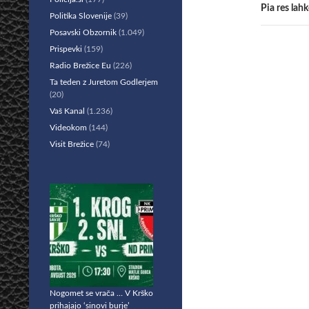
Pia res la
Politika Slovenije
(39)
Posavski Obzornik
(1.049)
Prispevki
(159)
Radio Brežice Eu
(226)
Ta teden z Juretom Godlerjem
(20)
Vaš Kanal
(1.236)
Videokom
(144)
Visit Brežice
(74)
Nogomet se vrača … V Krško
prihajajo ‘sinovi burje’