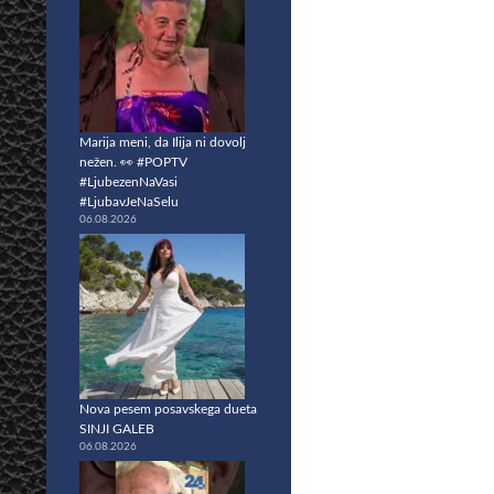
Marija meni, da Ilija ni dovolj
nežen. 👀 #POPTV
#LjubezenNaVasi
#LjubavJeNaSelu
06.08.2026
Nova pesem posavskega dueta
SINJI GALEB
06.08.2026