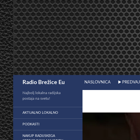
Preskoči
na
vsebino
Išči
Radio Brežice Eu
NASLOVNICA
▶️ PREDVA
Najbolj lokalna radijska
postaja na svetu!
AKTUALNO LOKALNO
PODKASTI
NAKUP RADIJSKEGA