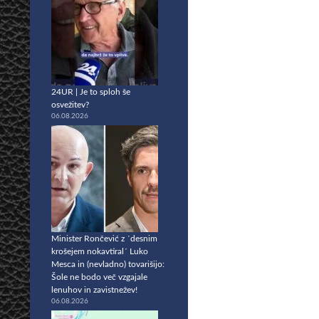
24UR | Je to sploh še
osvežitev?
06.08.2026
Minister Rončević z ´desnim
krošejem nokavtiral´ Luko
Mesca in (nevladno) tovarišijo:
Šole ne bodo več vzgajale
lenuhov in zavistnežev!
06.08.2026