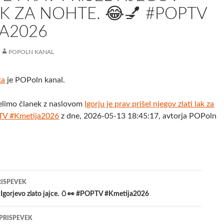
AK ZA NOHTE. 😂💅 #POPTV
A2026
POPOLN KANAL
ka
je POPoln kanal.
elimo članek z naslovom
Igorju je prav prišel njegov zlati lak za
TV #Kmetija2026
z dne, 2026-05-13 18:45:17, avtorja POPoln
jenje
RISPEVEK
l Igorjevo zlato jajce. 🥚👀 #POPTV #Kmetija2026
evkih
 PRISPEVEK