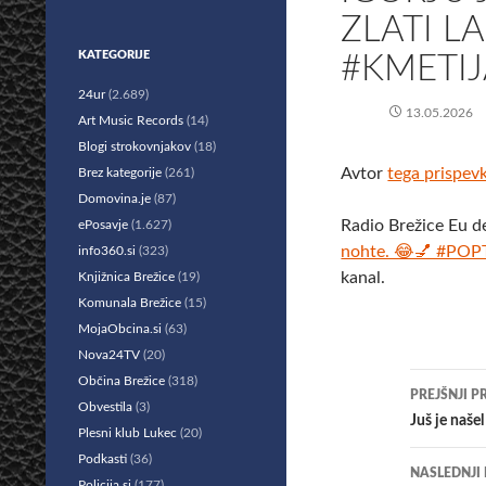
ZLATI L
KATEGORIJE
#KMETIJ
24ur
(2.689)
13.05.2026
Art Music Records
(14)
Blogi strokovnjakov
(18)
Avtor
tega prispev
Brez kategorije
(261)
Domovina.je
(87)
Radio Brežice Eu d
ePosavje
(1.627)
nohte. 😂💅 #POP
info360.si
(323)
kanal.
Knjižnica Brežice
(19)
Komunala Brežice
(15)
MojaObcina.si
(63)
Nova24TV
(20)
Krmar
Občina Brežice
(318)
PREJŠNJI P
Obvestila
(3)
po
Juš je naše
Plesni klub Lukec
(20)
prisp
Podkasti
(36)
NASLEDNJI
Policija.si
(177)