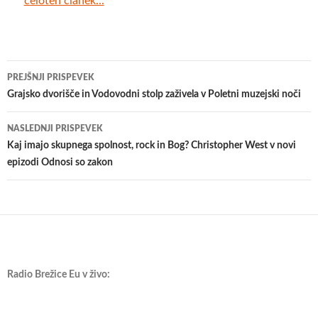
celoten članek...
Krmarjenje
PREJŠNJI PRISPEVEK
po
Grajsko dvorišče in Vodovodni stolp zaživela v Poletni muzejski noči
prispevkih
NASLEDNJI PRISPEVEK
Kaj imajo skupnega spolnost, rock in Bog? Christopher West v novi
epizodi Odnosi so zakon
Radio Brežice Eu v živo: