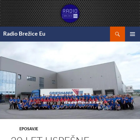
Preskoči
na
vsebino
Išči
Radio Brežice Eu
GLAVNI
MENI
EPOSAVJE