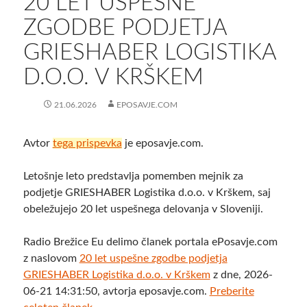
20 LET USPEŠNE
ZGODBE PODJETJA
GRIESHABER LOGISTIKA
D.O.O. V KRŠKEM
21.06.2026
EPOSAVJE.COM
Avtor
tega prispevka
je eposavje.com.
Letošnje leto predstavlja pomemben mejnik za
podjetje GRIESHABER Logistika d.o.o. v Krškem, saj
obeležujejo 20 let uspešnega delovanja v Sloveniji.
Radio Brežice Eu delimo članek portala ePosavje.com
z naslovom
20 let uspešne zgodbe podjetja
GRIESHABER Logistika d.o.o. v Krškem
z dne, 2026-
06-21 14:31:50, avtorja eposavje.com.
Preberite