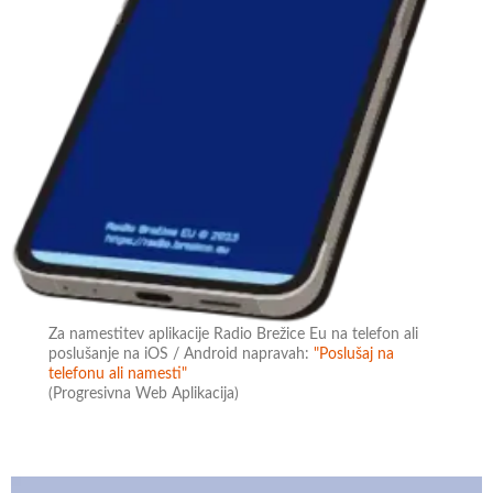
Za namestitev aplikacije Radio Brežice Eu na telefon ali
poslušanje na iOS / Android napravah:
"Poslušaj na
telefonu ali namesti"
(Progresivna Web Aplikacija)