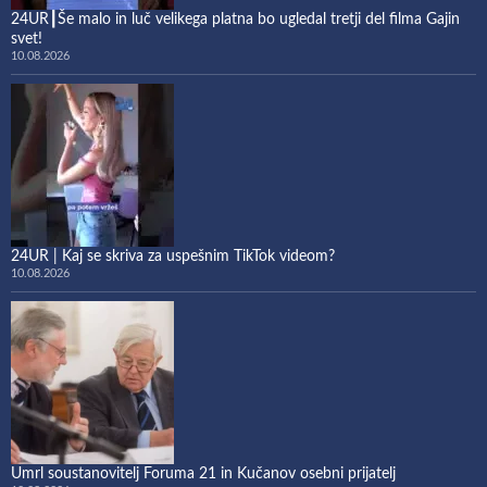
24UR┃Še malo in luč velikega platna bo ugledal tretji del filma Gajin
svet!
10.08.2026
24UR | Kaj se skriva za uspešnim TikTok videom?
10.08.2026
Umrl soustanovitelj Foruma 21 in Kučanov osebni prijatelj