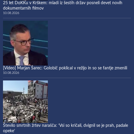
25 let DoKKu v Krškem: mladi iz šestih držav posneli devet novih
dokumentarnih filmov
10.08.2026
[Video] Marjan Šarec: Golobič poklical v režijo in so se fantje zmenili
10.08.2026
Število smrtnih žrtev narašča: ‘Vsi so kričali, dvignil se je prah, padale
opeke’