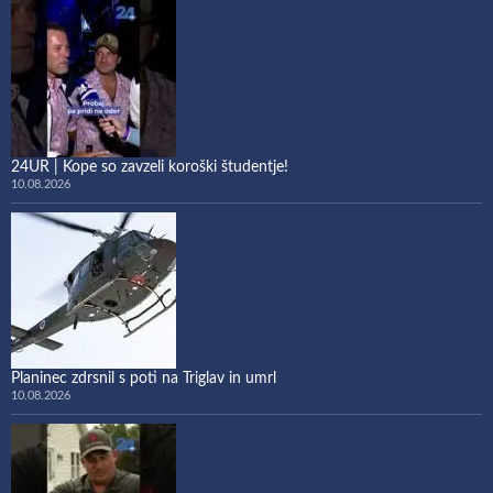
24UR | Kope so zavzeli koroški študentje!
10.08.2026
Planinec zdrsnil s poti na Triglav in umrl
10.08.2026