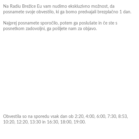
Na Radiu Brežice Eu vam nudimo ekskluzivno možnost, da
posnamete svoje obvestilo, ki ga bomo predvajali brezplačno 1 dan.
Najprej posnamete sporočilo, potem ga poslušate in če ste s
posnetkom zadovoljni, ga pošljete nam za objavo.
Obvestila so na sporedu vsak dan ob 2:20, 4:00, 6:00, 7:30, 8:53,
10:20, 12:20, 13:30 in 16:30, 18:00, 19:00.