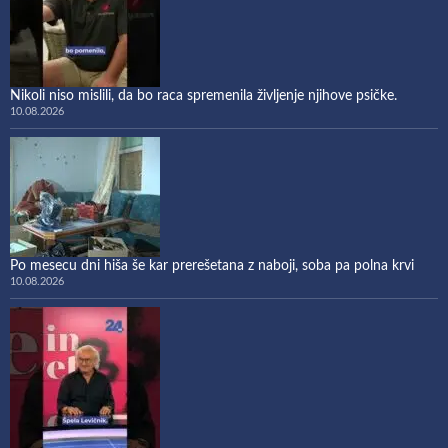
Nikoli niso mislili, da bo raca spremenila življenje njihove psičke.
10.08.2026
Po mesecu dni hiša še kar prerešetana z naboji, soba pa polna krvi
10.08.2026