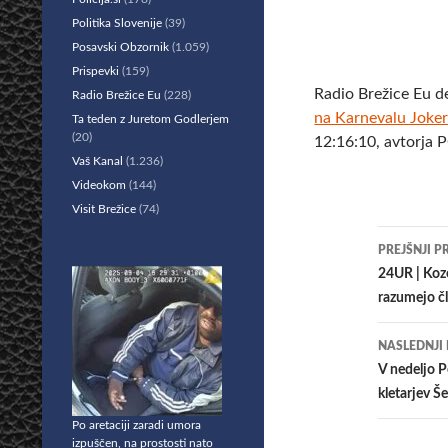
Politika Slovenije
(39)
Posavski Obzornik
(1.059)
Prispevki
(159)
Radio Brežice Eu d
Radio Brežice Eu
(228)
na Karnevalu Joker 
Ta teden z Juretom Godlerjem
(20)
12:16:10, avtorja 
Vaš Kanal
(1.236)
Videokom
(144)
Visit Brežice
(74)
Krmar
PREJŠNJI P
po
24UR | Koze
razumejo č
prisp
NASLEDNJI
V nedeljo P
kletarjev Š
Po aretaciji zaradi umora
izpuščen, na prostosti nato