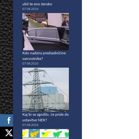
ubil še eno žensko
07.08.2026
Kdo nadzira predsedničine
varnostnike?
07.08.2026
Kaj bi se zgodilo, če pride do
ustavitve NEK?
07.08.2026