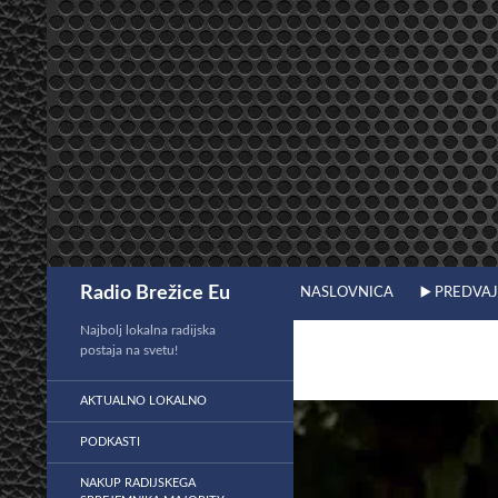
Preskoči
na
vsebino
Išči
Radio Brežice Eu
NASLOVNICA
▶️ PREDVA
Najbolj lokalna radijska
postaja na svetu!
AKTUALNO LOKALNO
PODKASTI
NAKUP RADIJSKEGA