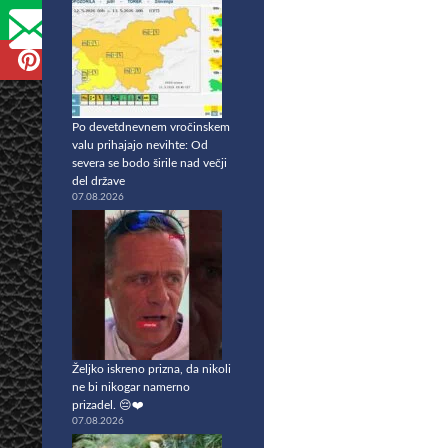
Po devetdnevnem vročinskem
valu prihajajo nevihte: Od
severa se bodo širile nad večji
del države
07.08.2026
Željko iskreno prizna, da nikoli
ne bi nikogar namerno
prizadel. 😔❤️
07.08.2026