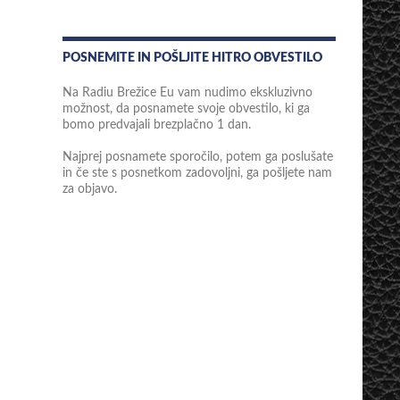
POSNEMITE IN POŠLJITE HITRO OBVESTILO
Na Radiu Brežice Eu vam nudimo ekskluzivno
možnost, da posnamete svoje obvestilo, ki ga
bomo predvajali brezplačno 1 dan.
Najprej posnamete sporočilo, potem ga poslušate
in če ste s posnetkom zadovoljni, ga pošljete nam
za objavo.