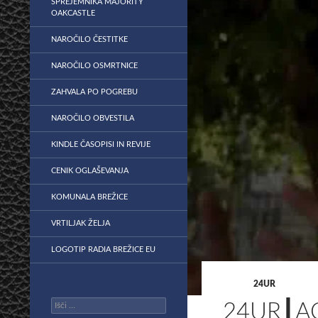
SPREJEMNIKA MAJORITY
OAKCASTLE
NAROČILO ČESTITKE
NAROČILO OSMRTNICE
ZAHVALA PO POGREBU
NAROČILO OBVESTILA
KINDLE ČASOPISI IN REVIJE
CENIK OGLAŠEVANJA
KOMUNALA BREŽICE
VRTILJAK ŽELJA
LOGOTIP RADIA BREŽICE EU
24UR
Išči:
24UR┃A