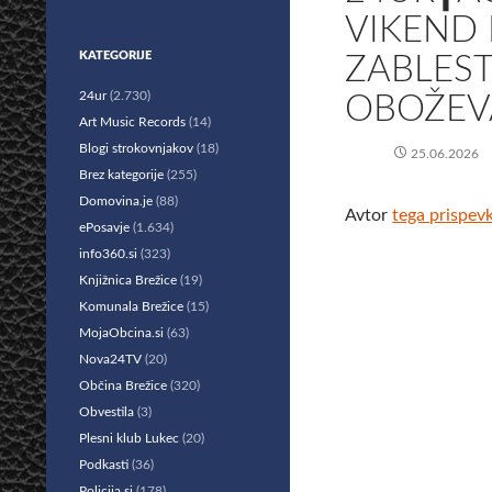
VIKEND
KATEGORIJE
ZABLEST
24ur
(2.730)
OBOŽEVA
Art Music Records
(14)
Blogi strokovnjakov
(18)
25.06.2026
Brez kategorije
(255)
Domovina.je
(88)
Avtor
tega prispev
ePosavje
(1.634)
info360.si
(323)
Knjižnica Brežice
(19)
Komunala Brežice
(15)
MojaObcina.si
(63)
Nova24TV
(20)
Občina Brežice
(320)
Obvestila
(3)
Plesni klub Lukec
(20)
Podkasti
(36)
Policija.si
(178)