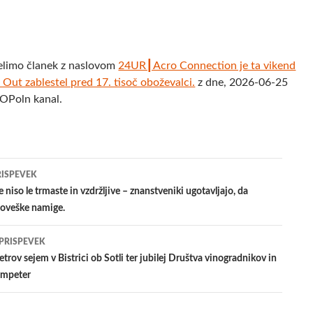
elimo članek z naslovom
24UR┃Acro Connection je ta vikend
Out zablestel pred 17. tisoč oboževalci.
z dne, 2026-06-25
POPoln kanal.
jenje
RISPEVEK
 niso le trmaste in vzdržljive – znanstveniki ugotavljajo, da
loveške namige.
evkih
 PRISPEVEK
etrov sejem v Bistrici ob Sotli ter jubilej Društva vinogradnikov in
empeter