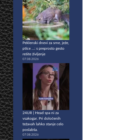
Peklenski dnevi za srne, ježe,
ptice …: s preprosto gesto
rešite življenje
07.08.2026
24UR | Head spa ni za
vsakogar. Pri določenih
težavah lahko stanje celo
poslabša.
07.08.2026