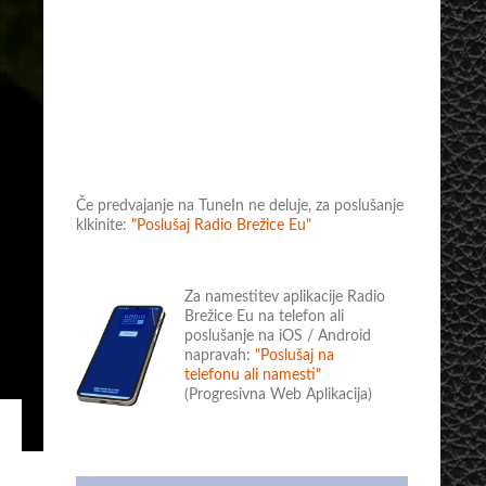
Če predvajanje na TuneIn ne deluje, za poslušanje
klkinite:
"Poslušaj Radio Brežice Eu"
Za namestitev aplikacije Radio
Brežice Eu na telefon ali
poslušanje na iOS / Android
napravah:
"Poslušaj na
telefonu ali namesti"
(Progresivna Web Aplikacija)