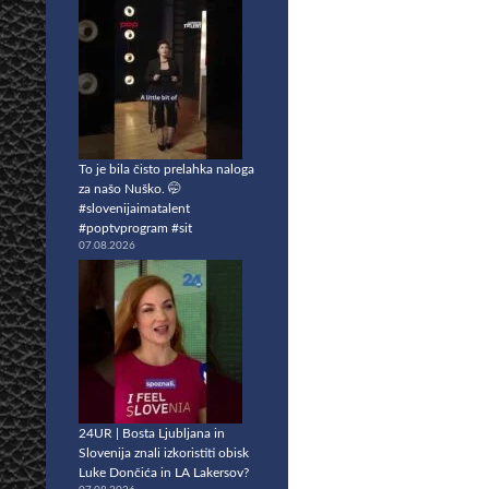
To je bila čisto prelahka naloga
za našo Nuško. 🤭
#slovenijaimatalent
#poptvprogram #sit
07.08.2026
24UR | Bosta Ljubljana in
Slovenija znali izkoristiti obisk
Luke Dončića in LA Lakersov?