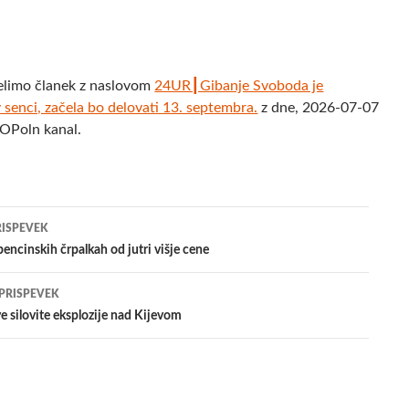
elimo članek z naslovom
24UR┃Gibanje Svoboda je
 senci, začela bo delovati 13. septembra.
z dne, 2026-07-07
POPoln kanal.
jenje
RISPEVEK
encinskih črpalkah od jutri višje cene
evkih
 PRISPEVEK
 silovite eksplozije nad Kijevom