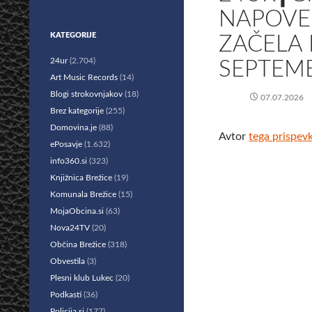
NAPOVE
KATEGORIJE
ZAČELA 
24ur
(2.704)
SEPTEM
Art Music Records
(14)
Blogi strokovnjakov
(18)
07.07.2026
Brez kategorije
(255)
Domovina.je
(88)
Avtor
tega prispev
ePosavje
(1.632)
info360.si
(323)
Knjižnica Brežice
(19)
Komunala Brežice
(15)
MojaObcina.si
(63)
Nova24TV
(20)
Občina Brežice
(318)
Obvestila
(3)
Plesni klub Lukec
(20)
Podkasti
(36)
Policija.si
(177)