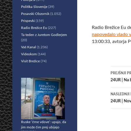
Politika Slovenije
(39)
Posavski Obzornik
(1.052)
Prispevki
(159)
Radio Brežice Eu d
Radio Brežice Eu
(227)
napovedalo vlado v
Ta teden z Juretom Godlerjem
(20)
13:00:33, avtorja 
Vaš Kanal
(1.236)
Videokom
(144)
Visit Brežice
(74)
Krmar
PREJŠNJI P
po
24UR | Na b
prisp
NASLEDNJI
24UR | Nove
Ruske ‘črne vdove’: upajo, da
jim može čim prej ubijejo