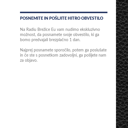
POSNEMITE IN POŠLJITE HITRO OBVESTILO
Na Radiu Brežice Eu vam nudimo ekskluzivno
možnost, da posnamete svoje obvestilo, ki ga
bomo predvajali brezplačno 1 dan.
Najprej posnamete sporočilo, potem ga poslušate
in če ste s posnetkom zadovoljni, ga pošljete nam
za objavo.