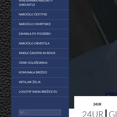
SPREJEMNIKA MAJORITY
OAKCASTLE
NAROČILO ČESTITKE
NAROČILO OSMRTNICE
ZAHVALA PO POGREBU
NAROČILO OBVESTILA
KINDLE ČASOPISI IN REVIJE
CENIK OGLAŠEVANJA
KOMUNALA BREŽICE
VRTILJAK ŽELJA
LOGOTIP RADIA BREŽICE EU
24UR
Išči:
24UR┃G