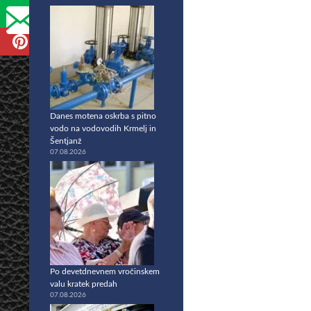
Danes motena oskrba s pitno
vodo na vodovodih Krmelj in
Šentjanž
07.08.2026
Po devetdnevnem vročinskem
valu kratek predah
07.08.2026