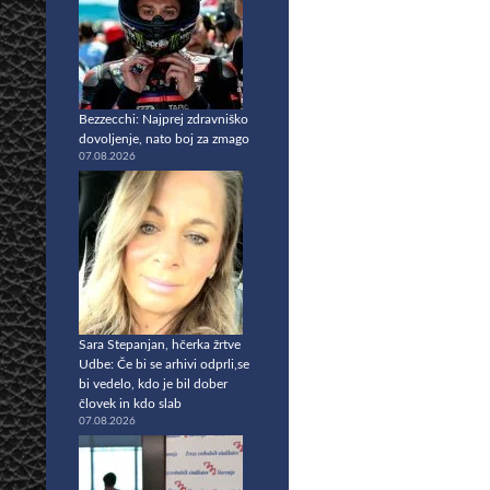
Bezzecchi: Najprej zdravniško
dovoljenje, nato boj za zmago
07.08.2026
Sara Stepanjan, hčerka žrtve
Udbe: Če bi se arhivi odprli,se
bi vedelo, kdo je bil dober
človek in kdo slab
07.08.2026