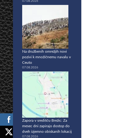
07.08.2026
Na družbenih omrežjih novi
pozivi k množičnemu navalu v
Ceuto
07.08.2026
Zapora v središču Brežic: Za
mesec dni zapirajo dostop do
dveh izjemno obiskanih lokacij
07.08.2026