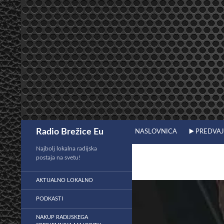
Preskoči
na
vsebino
Išči
Radio Brežice Eu
NASLOVNICA
▶️ PREDVA
Najbolj lokalna radijska
postaja na svetu!
AKTUALNO LOKALNO
PODKASTI
NAKUP RADIJSKEGA