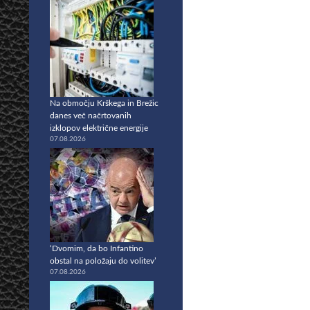
Na območju Krškega in Brežic
danes več načrtovanih
izklopov električne energije
07.08.2026
‘Dvomim, da bo Infantino
obstal na položaju do volitev’
07.08.2026