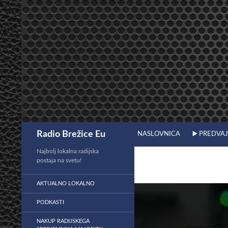
Preskoči
na
vsebino
Išči
Radio Brežice Eu
NASLOVNICA
▶️ PREDVA
Najbolj lokalna radijska
postaja na svetu!
AKTUALNO LOKALNO
PODKASTI
NAKUP RADIJSKEGA