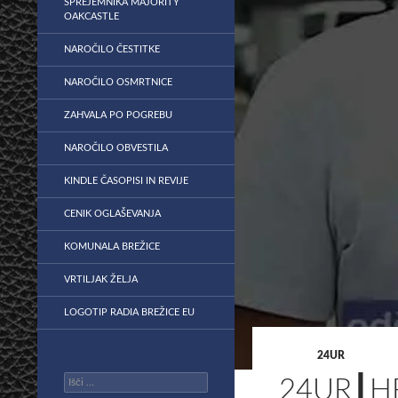
SPREJEMNIKA MAJORITY
OAKCASTLE
NAROČILO ČESTITKE
NAROČILO OSMRTNICE
ZAHVALA PO POGREBU
NAROČILO OBVESTILA
KINDLE ČASOPISI IN REVIJE
CENIK OGLAŠEVANJA
KOMUNALA BREŽICE
VRTILJAK ŽELJA
LOGOTIP RADIA BREŽICE EU
24UR
Išči:
24UR┃HR