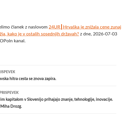
elimo članek z naslovom
24UR┃Hrvaška je znižala cene zunaj
ja, kako je v ostalih sosednjih državah?
z dne, 2026-07-03
POPoln kanal.
jenje
RISPEVEK
vska hitra cesta se znova zapira.
evkih
 PRISPEVEK
m kapitalom v Slovenijo prihajajo znanje, tehnologije, inovacije.
 Miha Drozg.