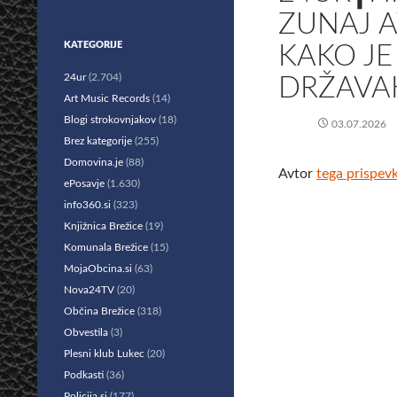
ZUNAJ 
KATEGORIJE
KAKO JE
24ur
(2.704)
DRŽAVA
Art Music Records
(14)
Blogi strokovnjakov
(18)
03.07.2026
Brez kategorije
(255)
Domovina.je
(88)
Avtor
tega prispev
ePosavje
(1.630)
info360.si
(323)
Knjižnica Brežice
(19)
Komunala Brežice
(15)
MojaObcina.si
(63)
Nova24TV
(20)
Občina Brežice
(318)
Obvestila
(3)
Plesni klub Lukec
(20)
Podkasti
(36)
Policija.si
(177)