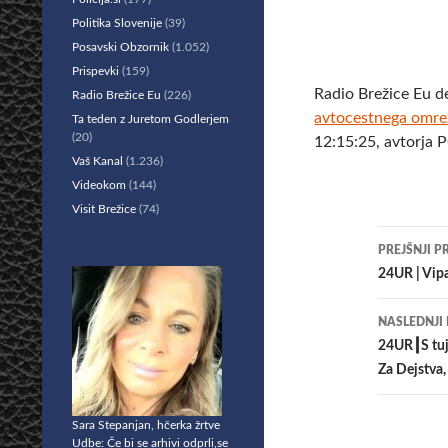
Politika Slovenije
(39)
Posavski Obzornik
(1.052)
Prispevki
(159)
Radio Brežice Eu d
Radio Brežice Eu
(226)
avtocestnega omrež
Ta teden z Juretom Godlerjem
(20)
12:15:25, avtorja 
Vaš Kanal
(1.236)
Videokom
(144)
Visit Brežice
(74)
Krmar
PREJŠNJI P
po
24UR | Vipa
prisp
NASLEDNJI
24UR┃S tuji
Za Dejstva,
Sara Stepanjan, hčerka žrtve
Udbe: Če bi se arhivi odprli,se