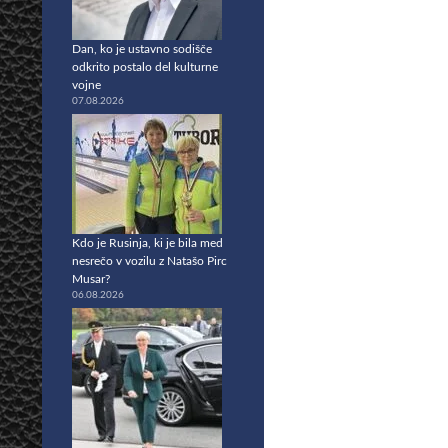
Dan, ko je ustavno sodišče
odkrito postalo del kulturne
vojne
07.08.2026
Kdo je Rusinja, ki je bila med
nesrečo v vozilu z Natašo Pirc
Musar?
06.08.2026