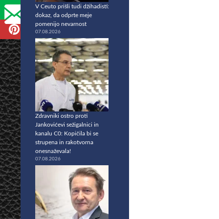
V Ceuto prišli tudi džihadisti:
dokaz, da odprte meje
pomenijo nevarnost
07.08.2026
Zdravniki ostro proti
Jankovićevi sežigalnici in
kanalu C0: Kopičila bi se
strupena in rakotvorna
onesnaževala!
07.08.2026