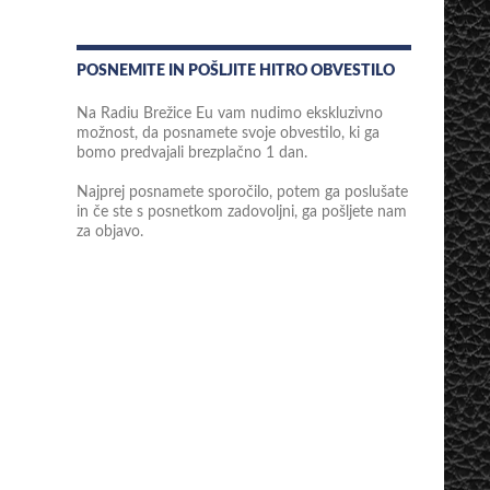
POSNEMITE IN POŠLJITE HITRO OBVESTILO
Na Radiu Brežice Eu vam nudimo ekskluzivno
možnost, da posnamete svoje obvestilo, ki ga
bomo predvajali brezplačno 1 dan.
Najprej posnamete sporočilo, potem ga poslušate
in če ste s posnetkom zadovoljni, ga pošljete nam
za objavo.