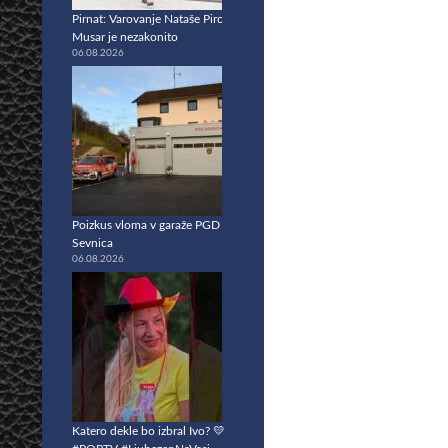
Pirnat: Varovanje Nataše Pirc
Musar je nezakonito
06.08.2026
Poizkus vloma v garaže PGD
Sevnica
06.08.2026
Katero dekle bo izbral Ivo? 💛