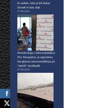
bi vedelo, kdo je bil dober
človek in kdo slab
07.08.2026
Krivoluckaja, ruska prijateljica
Pirc Musarjeve, je zaposlena
kot glavna računovodkinja pri
“rdečih” sindikatih
07.08.2026