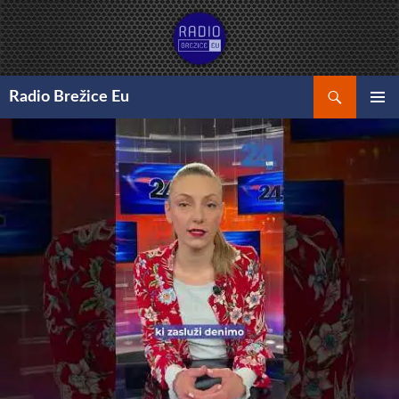
Preskoči
na
vsebino
Išči
Radio Brežice Eu
GLAVNI
MENI