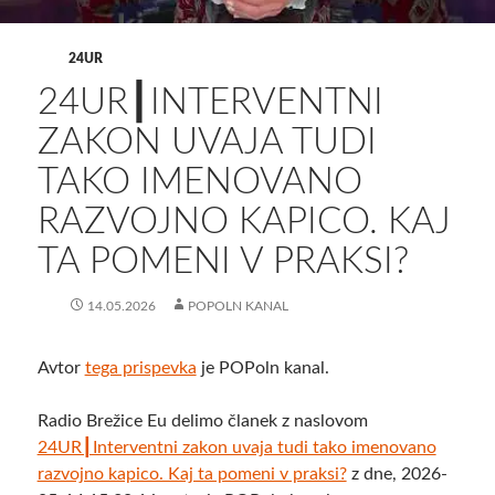
24UR
24UR┃INTERVENTNI
ZAKON UVAJA TUDI
TAKO IMENOVANO
RAZVOJNO KAPICO. KAJ
TA POMENI V PRAKSI?
14.05.2026
POPOLN KANAL
Avtor
tega prispevka
je POPoln kanal.
Radio Brežice Eu delimo članek z naslovom
24UR┃Interventni zakon uvaja tudi tako imenovano
razvojno kapico. Kaj ta pomeni v praksi?
z dne, 2026-