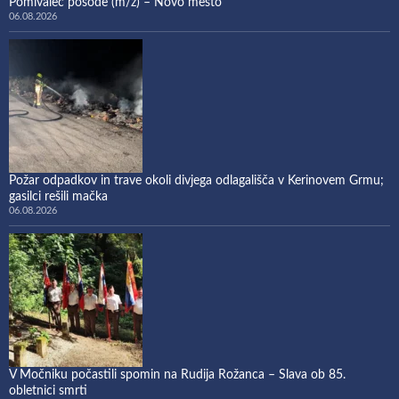
Pomivalec posode (m/ž) – Novo mesto
06.08.2026
Požar odpadkov in trave okoli divjega odlagališča v Kerinovem Grmu;
gasilci rešili mačka
06.08.2026
V Močniku počastili spomin na Rudija Rožanca – Slava ob 85.
obletnici smrti