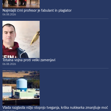
Najmlajši črni profesor je fabulant in plagiator
06.08.2026
Totalna vojna proti veliki zamenjavi
06.08.2026
Vlada razglasila nižjo stopnjo tveganja, krška nuklearka zmanjšuje moč