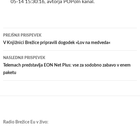
05-14 15:30:16, avtorja POPoln kanal.
Krmarjenje
PREJŠNJI PRISPEVEK
po
V Knjižnici Brežice pripravili dogodek »Lov na medveda«
prispevkih
NASLEDNJI PRISPEVEK
Telemach predstavlja EON Net Plus: vse za sodobno zabavo v enem
paketu
Radio Brežice Eu v živo: