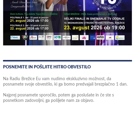
POSNEMITE IN POŠLJITE HITRO OBVESTILO
Na Radiu Brežice Eu vam nudimo ekskluzivno možnost, da
posnamete svoje obvestilo, ki ga bomo predvajali brezplačno 1 dan.
Najprej posnamete sporočilo, potem ga poslušate in če ste s
posnetkom zadovoljni, ga pošljete nam za objavo.