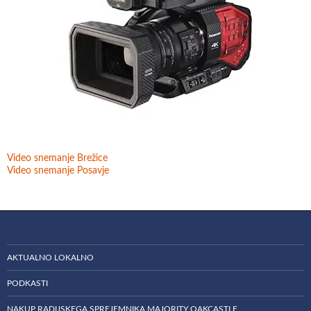
Video snemanje Brežice
Video snemanje Posavje
AKTUALNO LOKALNO
PODKASTI
NAKUP RADIJSKEGA SPREJEMNIKA MAJORITY OAKCASTLE