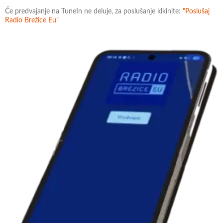
Če predvajanje na TuneIn ne deluje, za poslušanje klkinite:
"Poslušaj
Radio Brežice Eu"