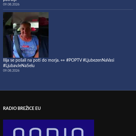
09.08.2026
Ilija se pošali na poti do morja. 👀 #POPTV #LjubezenNaVasi
#LjubavJeNaSelu
09.08.2026
RADIO BREŽICE EU