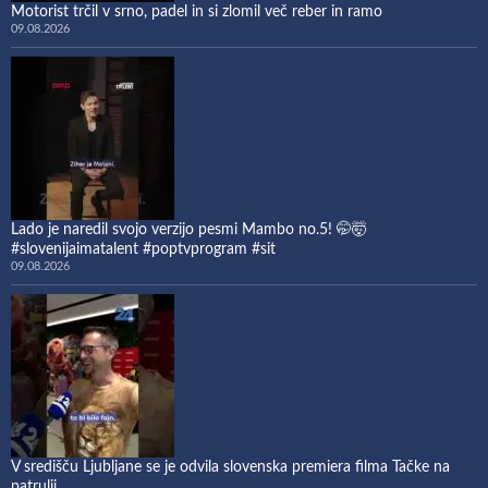
Motorist trčil v srno, padel in si zlomil več reber in ramo
09.08.2026
Lado je naredil svojo verzijo pesmi Mambo no.5! 🤭🤯
#slovenijaimatalent #poptvprogram #sit
09.08.2026
V središču Ljubljane se je odvila slovenska premiera filma Tačke na
patrulji.