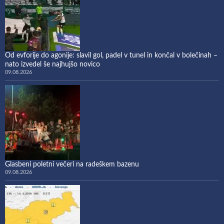
Od evforije do agonije: slavil gol, padel v tunel in končal v bolečinah –
nato izvedel še najhujšo novico
09.08.2026
Glasbeni poletni večeri na radeškem bazenu
09.08.2026