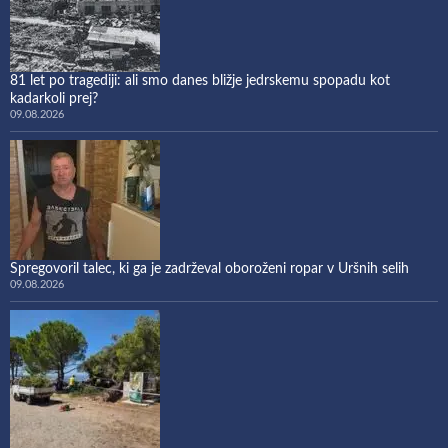
81 let po tragediji: ali smo danes bližje jedrskemu spopadu kot
kadarkoli prej?
09.08.2026
Spregovoril talec, ki ga je zadrževal oboroženi ropar v Uršnih selih
09.08.2026