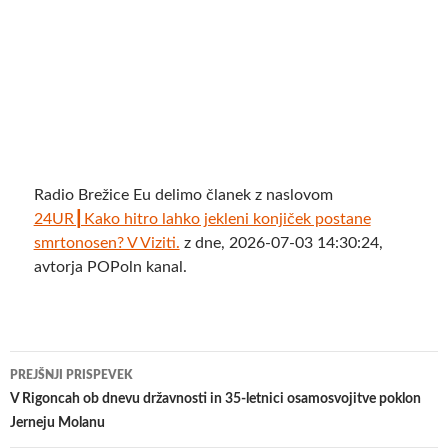
Radio Brežice Eu delimo članek z naslovom
24UR┃Kako hitro lahko jekleni konjiček postane
smrtonosen? V Viziti.
z dne, 2026-07-03 14:30:24,
avtorja POPoln kanal.
Krmarjenje
PREJŠNJI PRISPEVEK
po
V Rigoncah ob dnevu državnosti in 35-letnici osamosvojitve poklon
Jerneju Molanu
prispevkih