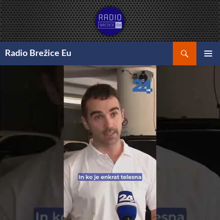
Preskoči
na
vsebino
Išči
Radio Brežice Eu
GLAVNI
MENI