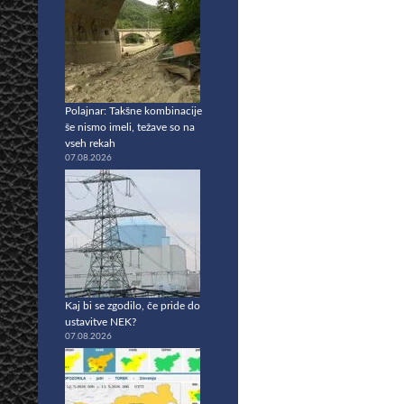
Polajnar: Takšne kombinacije
še nismo imeli, težave so na
vseh rekah
07.08.2026
Kaj bi se zgodilo, če pride do
ustavitve NEK?
07.08.2026