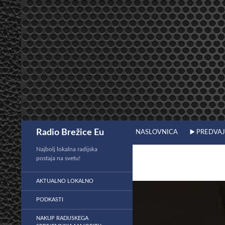
Preskoči
na
vsebino
Išči
Radio Brežice Eu
NASLOVNICA
▶️ PREDVA
Najbolj lokalna radijska
postaja na svetu!
AKTUALNO LOKALNO
PODKASTI
NAKUP RADIJSKEGA