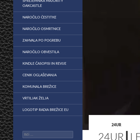
SPREJEMNIKA MAJORITY
OAKCASTLE
NAROČILO ČESTITKE
NAROČILO OSMRTNICE
ZAHVALA PO POGREBU
NAROČILO OBVESTILA
KINDLE ČASOPISI IN REVIJE
CENIK OGLAŠEVANJA
KOMUNALA BREŽICE
VRTILJAK ŽELJA
LOGOTIP RADIA BREŽICE EU
24UR
Išči:
24UR┃LE