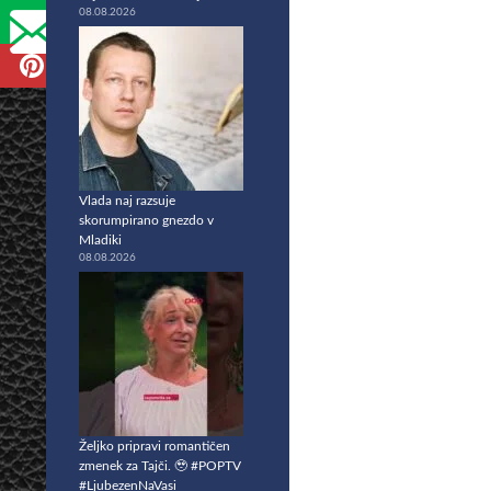
08.08.2026
Vlada naj razsuje
skorumpirano gnezdo v
Mladiki
08.08.2026
Željko pripravi romantičen
zmenek za Tajči. 🥹 #POPTV
#LjubezenNaVasi