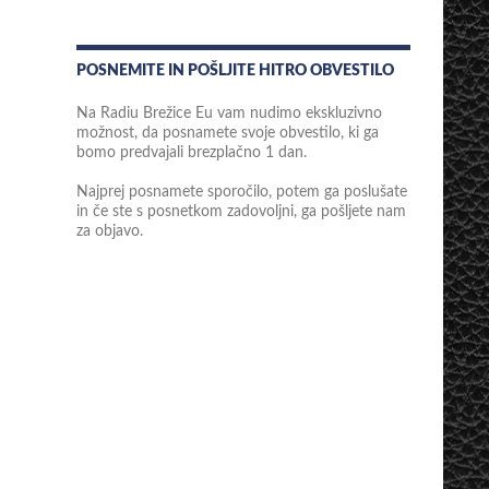
POSNEMITE IN POŠLJITE HITRO OBVESTILO
Na Radiu Brežice Eu vam nudimo ekskluzivno
možnost, da posnamete svoje obvestilo, ki ga
bomo predvajali brezplačno 1 dan.
Najprej posnamete sporočilo, potem ga poslušate
in če ste s posnetkom zadovoljni, ga pošljete nam
za objavo.