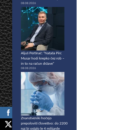
08.08.2026
Aljuš Pertinač: “Nataša Pirc
Musar hodi krepko čez rob –
in to na račun države”
08.08.2026
Znanstveniki hočejo
prepoloviti človeštvo: do 2200
naj bi ostalo le 4 milijarde