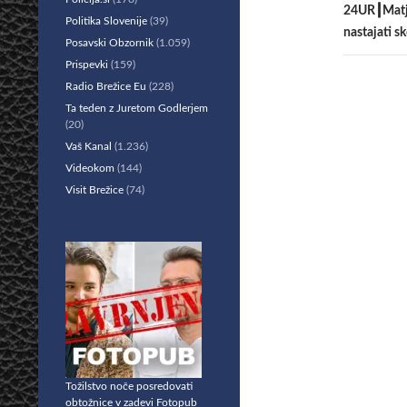
24UR┃Matja
Politika Slovenije
(39)
nastajati s
Posavski Obzornik
(1.059)
Prispevki
(159)
Radio Brežice Eu
(228)
Ta teden z Juretom Godlerjem
(20)
Vaš Kanal
(1.236)
Videokom
(144)
Visit Brežice
(74)
Tožilstvo noče posredovati
obtožnice v zadevi Fotopub