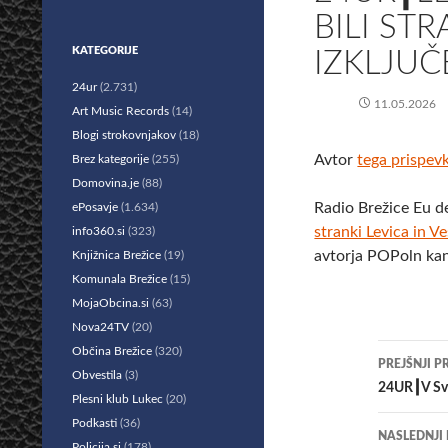
BILI ST
KATEGORIJE
IZKLJUČ
24ur
(2.731)
11.05.2026
Art Music Records
(14)
Blogi strokovnjakov
(18)
Avtor
tega prispev
Brez kategorije
(255)
Domovina.je
(88)
Radio Brežice Eu d
ePosavje
(1.634)
stranki Levica in V
info360.si
(323)
avtorja POPoln kan
Knjižnica Brežice
(19)
Komunala Brežice
(15)
MojaObcina.si
(63)
Nova24TV
(20)
Krmar
Občina Brežice
(320)
PREJŠNJI P
Obvestila
(3)
po
24UR┃V Svo
Plesni klub Lukec
(20)
prisp
Podkasti
(36)
NASLEDNJI
Policija.si
(178)