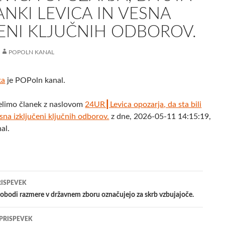
RANKI LEVICA IN VESNA
ENI KLJUČNIH ODBOROV.
POPOLN KANAL
ka
je POPoln kanal.
elimo članek z naslovom
24UR┃Levica opozarja, da sta bili
esna izključeni ključnih odborov.
z dne, 2026-05-11 14:15:19,
al.
jenje
RISPEVEK
bodi razmere v državnem zboru označujejo za skrb vzbujajoče.
evkih
 PRISPEVEK