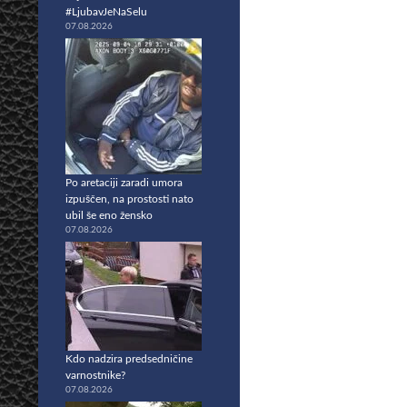
#LjubavJeNaSelu
07.08.2026
Po aretaciji zaradi umora
izpuščen, na prostosti nato
ubil še eno žensko
07.08.2026
Kdo nadzira predsedničine
varnostnike?
07.08.2026