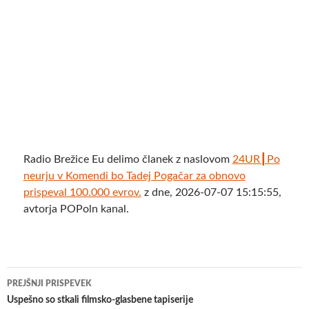
Radio Brežice Eu delimo članek z naslovom
24UR┃Po
neurju v Komendi bo Tadej Pogačar za obnovo
prispeval 100.000 evrov.
z dne, 2026-07-07 15:15:55,
avtorja POPoln kanal.
Krmarjenje
PREJŠNJI PRISPEVEK
po
​Uspešno so stkali filmsko-glasbene tapiserije