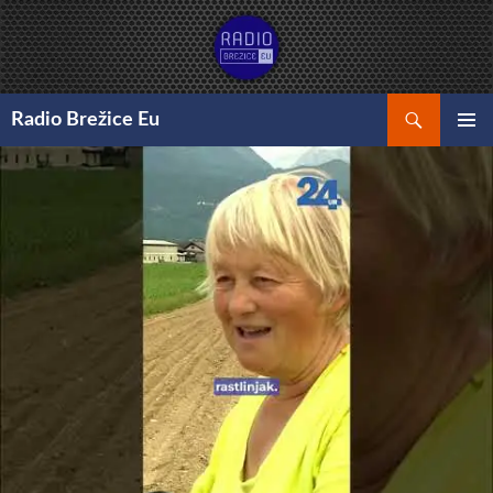
Preskoči
na
vsebino
Išči
Radio Brežice Eu
GLAVNI
MENI