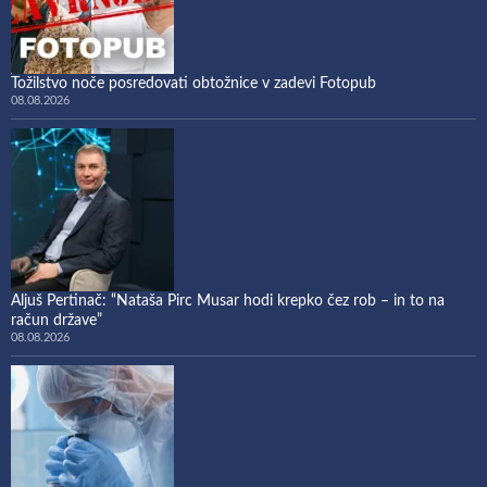
Tožilstvo noče posredovati obtožnice v zadevi Fotopub
08.08.2026
Aljuš Pertinač: “Nataša Pirc Musar hodi krepko čez rob – in to na
račun države”
08.08.2026