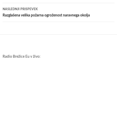
prispevkih
NASLEDNJI PRISPEVEK
Razglašena velika požarna ogroženost naravnega okolja
Radio Brežice Eu v živo: