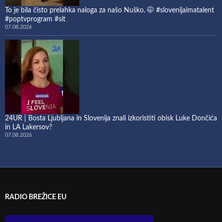
To je bila čisto prelahka naloga za našo Nuško. 🤭 #slovenijaimatalent
#poptvprogram #sit
07.08.2026
24UR | Bosta Ljubljana in Slovenija znali izkoristiti obisk Luke Dončića
in LA Lakersov?
07.08.2026
RADIO BREŽICE EU