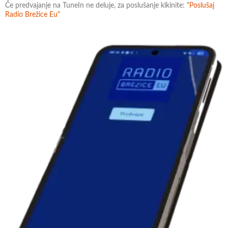
Če predvajanje na TuneIn ne deluje, za poslušanje klkinite:
"Poslušaj
Radio Brežice Eu"