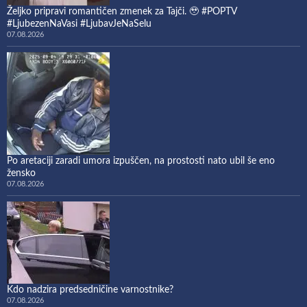
Željko pripravi romantičen zmenek za Tajči. 🥹 #POPTV
#LjubezenNaVasi #LjubavJeNaSelu
07.08.2026
Po aretaciji zaradi umora izpuščen, na prostosti nato ubil še eno
žensko
07.08.2026
Kdo nadzira predsedničine varnostnike?
07.08.2026