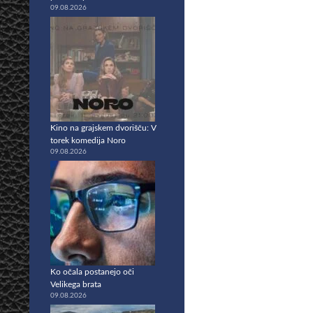
09.08.2026
Kino na grajskem dvorišču: V
torek komedija Noro
09.08.2026
Ko očala postanejo oči
Velikega brata
09.08.2026