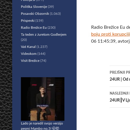
Politika Slovenije
(39)
Posavski Obzornik
(1.063)
Prispevki
(159)
Radio Brežice Eu d
Radio Brežice Eu
(230)
boju proti korupciji
Ta teden z Juretom Godlerjem
(20)
06 11:45:39, avtor
Vaš Kanal
(1.237)
Videokom
(144)
Visit Brežice
(74)
Krmar
PREJŠNJI P
po
24UR | Od n
prisp
NASLEDNJI
24UR┃V Ljud
Lado je naredil svojo verzijo
pesmi Mambo no.5! 🤭🤯