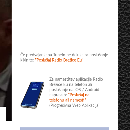
Če predvajanje na TuneIn ne deluje, za poslušanje
klkinite:
"Poslušaj Radio Brežice Eu"
Za namestitev aplikacije Radio
Brežice Eu na telefon ali
poslušanje na iOS / Android
napravah:
"Poslušaj na
telefonu ali namesti"
(Progresivna Web Aplikacija)