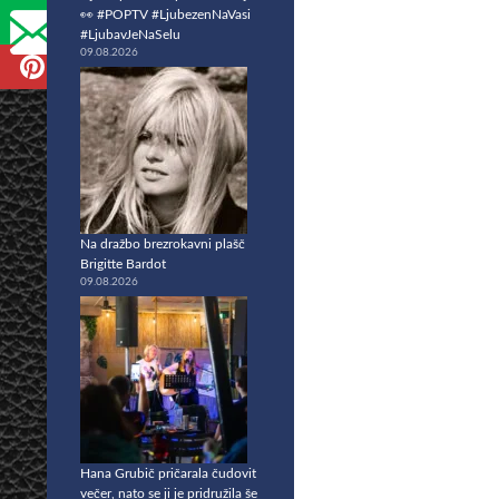
👀 #POPTV #LjubezenNaVasi
#LjubavJeNaSelu
09.08.2026
Na dražbo brezrokavni plašč
Brigitte Bardot
09.08.2026
Hana Grubič pričarala čudovit
večer, nato se ji je pridružila še