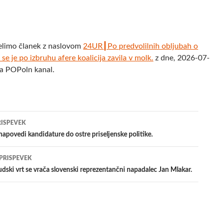
elimo članek z naslovom
24UR┃Po predvolilnih obljubah o
 se je po izbruhu afere koalicija zavila v molk.
z dne, 2026-07-
ja POPoln kanal.
jenje
RISPEVEK
apovedi kandidature do ostre priseljenske politike.
evkih
 PRISPEVEK
ski vrt se vrača slovenski reprezentančni napadalec Jan Mlakar.