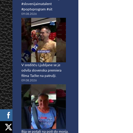
#slovenijaimatalent
#poptvprogram #sit
09.08.2026
V središču Ljubljane se je
odvila slovenska premiera
filma Tačke na patrulji.
09.08.2026
Ilija se pošali na poti do morja.