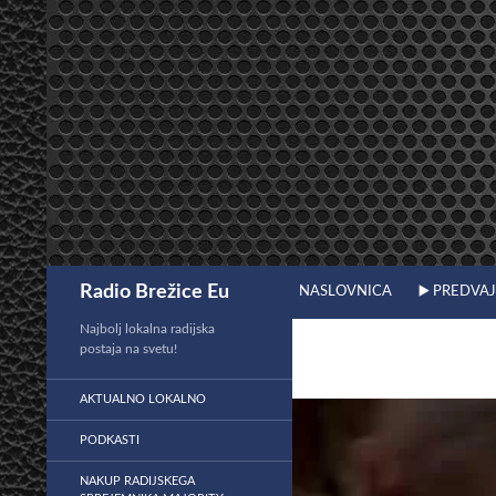
Preskoči
na
vsebino
Išči
Radio Brežice Eu
NASLOVNICA
▶️ PREDVA
Najbolj lokalna radijska
postaja na svetu!
AKTUALNO LOKALNO
PODKASTI
NAKUP RADIJSKEGA