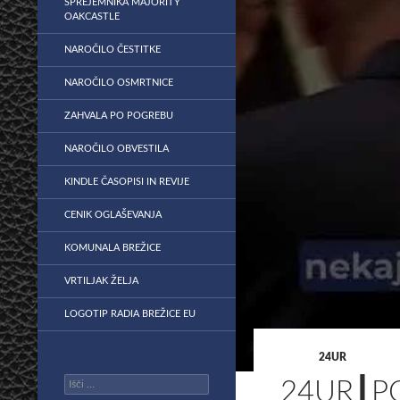
SPREJEMNIKA MAJORITY
OAKCASTLE
NAROČILO ČESTITKE
NAROČILO OSMRTNICE
ZAHVALA PO POGREBU
NAROČILO OBVESTILA
KINDLE ČASOPISI IN REVIJE
CENIK OGLAŠEVANJA
KOMUNALA BREŽICE
VRTILJAK ŽELJA
LOGOTIP RADIA BREŽICE EU
24UR
Išči:
24UR┃P