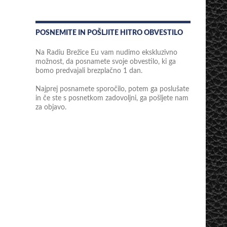
POSNEMITE IN POŠLJITE HITRO OBVESTILO
Na Radiu Brežice Eu vam nudimo ekskluzivno
možnost, da posnamete svoje obvestilo, ki ga
bomo predvajali brezplačno 1 dan.
Najprej posnamete sporočilo, potem ga poslušate
in če ste s posnetkom zadovoljni, ga pošljete nam
za objavo.