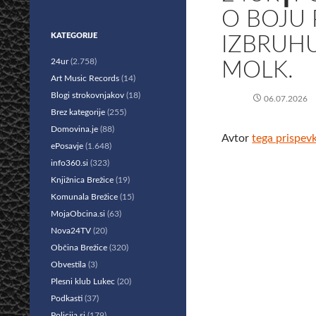
O BOJU 
KATEGORIJE
IZBRUHU
24ur
(2.758)
MOLK.
Art Music Records
(14)
Blogi strokovnjakov
(18)
06.07.2026
Brez kategorije
(255)
Domovina.je
(88)
Avtor
tega prispev
ePosavje
(1.648)
info360.si
(323)
Knjižnica Brežice
(19)
Komunala Brežice
(15)
MojaObcina.si
(63)
Nova24TV
(20)
Občina Brežice
(320)
Obvestila
(3)
Plesni klub Lukec
(20)
Podkasti
(37)
Policija.si
(179)