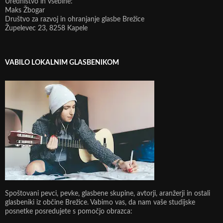
Uredništvo in vsebine:
Maks Žbogar
Društvo za razvoj in ohranjanje glasbe Brežice
Župelevec 23, 8258 Kapele
VABILO LOKALNIM GLASBENIKOM
Spoštovani pevci, pevke, glasbene skupine, avtorji, aranžerji in ostali
glasbeniki iz občine Brežice. Vabimo vas, da nam vaše studijske
posnetke posredujete s pomočjo obrazca: