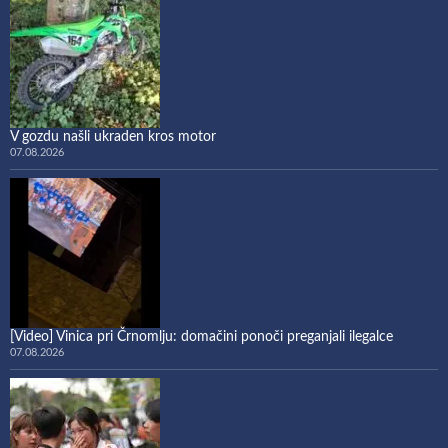
V gozdu našli ukraden kros motor
07.08.2026
[Video] Vinica pri Črnomlju: domačini ponoči preganjali ilegalce
07.08.2026