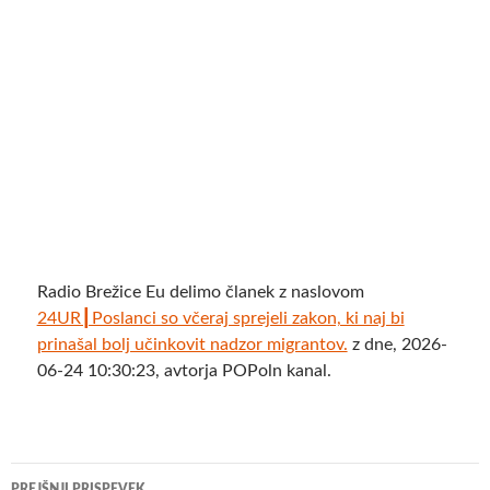
Radio Brežice Eu delimo članek z naslovom
24UR┃Poslanci so včeraj sprejeli zakon, ki naj bi
prinašal bolj učinkovit nadzor migrantov.
z dne, 2026-
06-24 10:30:23, avtorja POPoln kanal.
Krmarjenje
PREJŠNJI PRISPEVEK