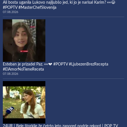
Ali bosta uganila Lukovo najljubšo jed, ki jo je narisal Karim? 👀😂
#POPTV #MasterChefSlovenija
07.08.2026
Esteban je prizadel Paz. 👀💔 #POPTV #LjubezenBrezRecepta
#ElAmorNoTieneReceta
07.08.2026
24UR | Bele štorklje že četrto leto zapored podrle rekord | POP TV