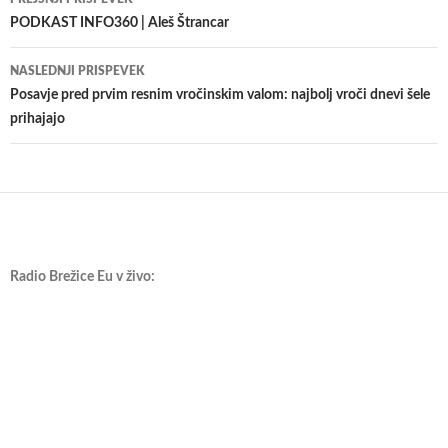
po
PODKAST INFO360 | Aleš Štrancar
prispevkih
NASLEDNJI PRISPEVEK
Posavje pred prvim resnim vročinskim valom: najbolj vroči dnevi šele
prihajajo
Radio Brežice Eu v živo: