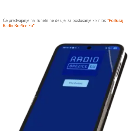
Če predvajanje na TuneIn ne deluje, za poslušanje klkinite:
"Poslušaj
Radio Brežice Eu"