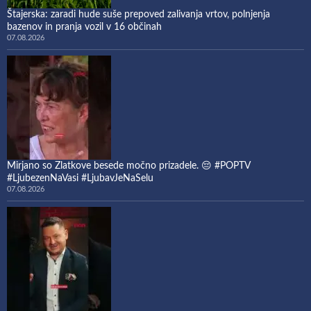
Štajerska: zaradi hude suše prepoved zalivanja vrtov, polnjenja
bazenov in pranja vozil v 16 občinah
07.08.2026
Mirjano so Zlatkove besede močno prizadele. 😔 #POPTV
#LjubezenNaVasi #LjubavJeNaSelu
07.08.2026