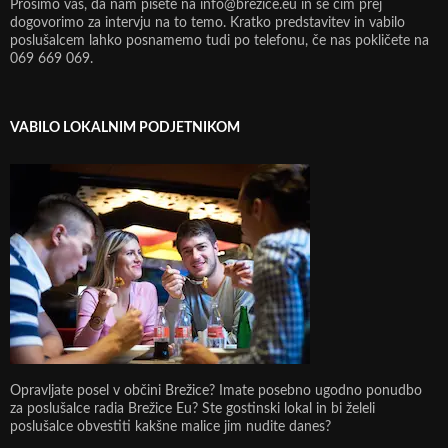
Prosimo vas, da nam pišete na info@brezice.eu in se čim prej
dogovorimo za intervju na to temo. Kratko predstavitev in vabilo
poslušalcem lahko posnamemo tudi po telefonu, če nas pokličete na
069 669 069.
VABILO LOKALNIM PODJETNIKOM
Opravljate posel v občini Brežice? Imate posebno ugodno ponudbo
za poslušalce radia Brežice Eu? Ste gostinski lokal in bi želeli
poslušalce obvestiti kakšne malice jim nudite danes?