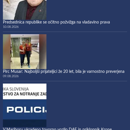
Predsednica republike se očitno požvižga na vladavino prava
10.08.2026
Pirc Musar: Najboljši prijateljici že 20 let, bila je varnostno preverjena
09.08.2026
V Mariboru ukradeno tovorno vozilo DAF in priklopnik Krone