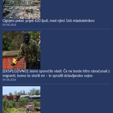
Ognjeni pekel: prijeli 420 ljudi, med njimi 166 mladoletnikov
09.08.2026
[EKSPLOZIVNO] Jasno sporočilo vladi: Če ne boste hitro obračunali z
migranti, bomo to storili mi – in sprožili državljansko vojno
09.08.2026