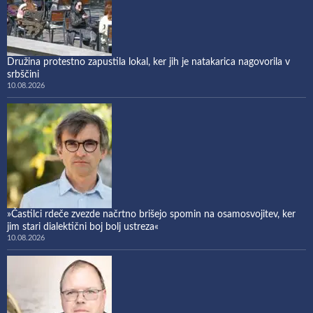
Družina protestno zapustila lokal, ker jih je natakarica nagovorila v
srbščini
10.08.2026
»Častilci rdeče zvezde načrtno brišejo spomin na osamosvojitev, ker
jim stari dialektični boj bolj ustreza«
10.08.2026