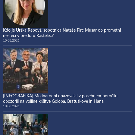
Kdo je Urška Repovš, sopotnica Nataše Pirc Musar ob prometni
nesreči v predoru Kastelec?
10.08.2026
[INFOGRAFIKA] Mednarodni opazovalci v posebnem poročilu
opozorili na volilne kršitve Goloba, Bratuškove in Hana
10.08.2026