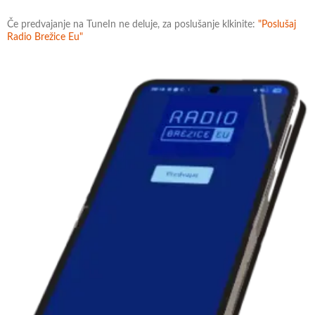
Če predvajanje na TuneIn ne deluje, za poslušanje klkinite:
"Poslušaj
Radio Brežice Eu"