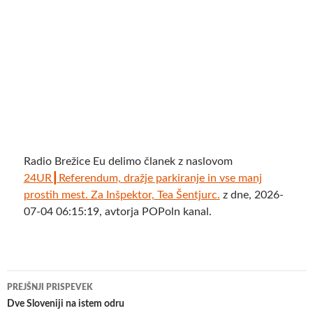
Radio Brežice Eu delimo članek z naslovom
24UR┃Referendum, dražje parkiranje in vse manj
prostih mest. Za Inšpektor, Tea Šentjurc.
z dne, 2026-
07-04 06:15:19, avtorja POPoln kanal.
Krmarjenje
PREJŠNJI PRISPEVEK
po
Dve Sloveniji na istem odru