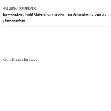
prispevkih
NASLEDNJI PRISPEVEK
Taekwondoisti Fight Cluba Shony navdušili na Balkanskem prvenstvu
v taekwondoju
Radio Brežice Eu v živo: