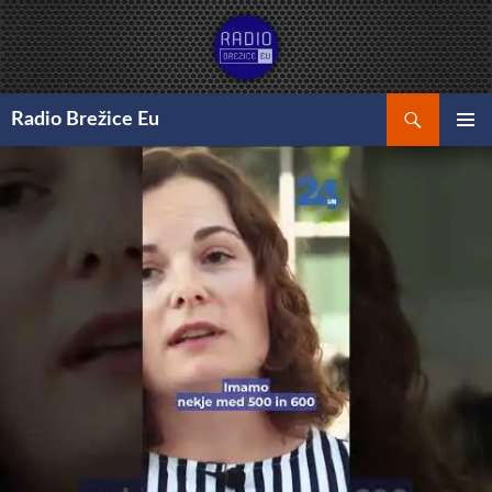
Preskoči
na
vsebino
Išči
Radio Brežice Eu
GLAVNI
MENI