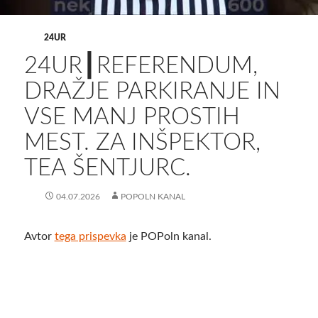
24UR
24UR┃REFERENDUM,
DRAŽJE PARKIRANJE IN
VSE MANJ PROSTIH
MEST. ZA INŠPEKTOR,
TEA ŠENTJURC.
04.07.2026
POPOLN KANAL
Avtor
tega prispevka
je POPoln kanal.