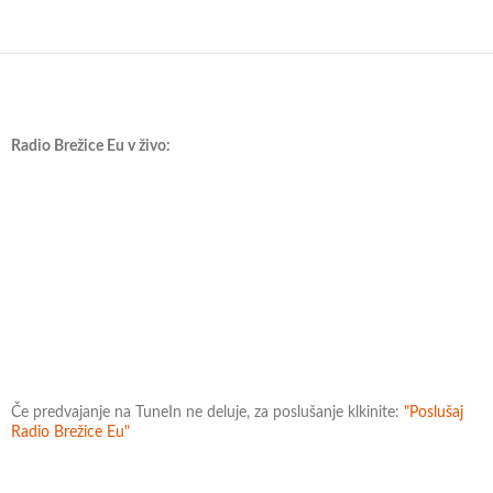
Radio Brežice Eu v živo:
Če predvajanje na TuneIn ne deluje, za poslušanje klkinite:
"Poslušaj
Radio Brežice Eu"