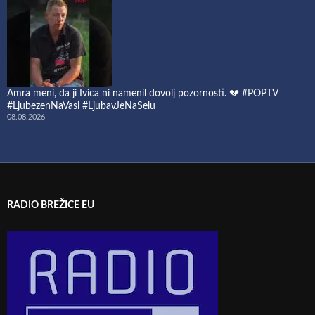
Amra meni, da ji Ivica ni namenil dovolj pozornosti. 💔 #POPTV
#LjubezenNaVasi #LjubavJeNaSelu
08.08.2026
RADIO BREŽICE EU