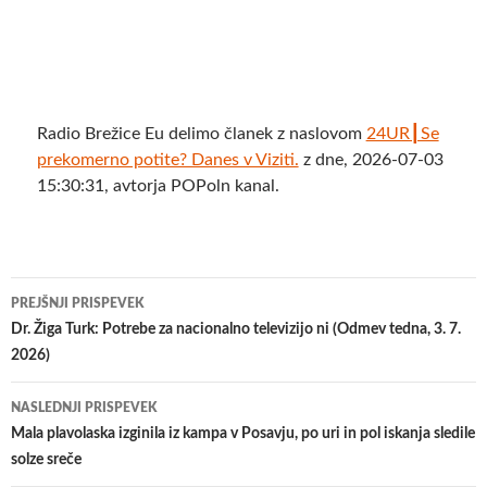
Radio Brežice Eu delimo članek z naslovom
24UR┃Se
prekomerno potite? Danes v Viziti.
z dne, 2026-07-03
15:30:31, avtorja POPoln kanal.
Krmarjenje
PREJŠNJI PRISPEVEK
po
Dr. Žiga Turk: Potrebe za nacionalno televizijo ni (Odmev tedna, 3. 7.
2026)
prispevkih
NASLEDNJI PRISPEVEK
Mala plavolaska izginila iz kampa v Posavju, po uri in pol iskanja sledile
solze sreče