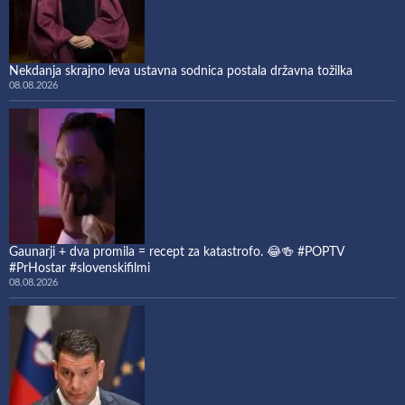
Nekdanja skrajno leva ustavna sodnica postala državna tožilka
08.08.2026
Gaunarji + dva promila = recept za katastrofo. 😂🍻 #POPTV
#PrHostar #slovenskifilmi
08.08.2026