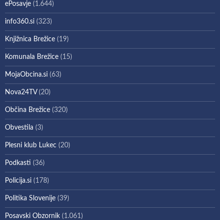
ePosavje
(1.644)
info360.si
(323)
Knjižnica Brežice
(19)
Komunala Brežice
(15)
MojaObcina.si
(63)
Nova24TV
(20)
Občina Brežice
(320)
Obvestila
(3)
Plesni klub Lukec
(20)
Podkasti
(36)
Policija.si
(178)
Politika Slovenije
(39)
Posavski Obzornik
(1.061)