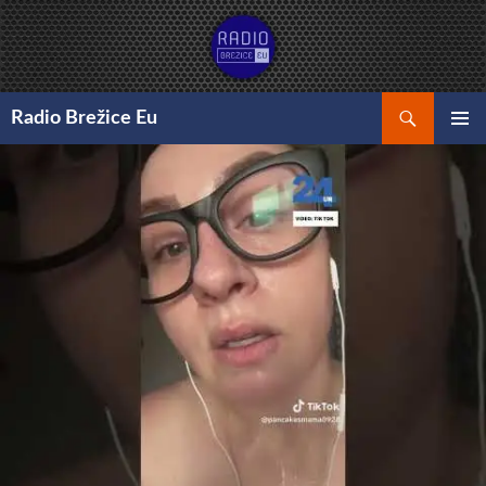
Preskoči
na
vsebino
Išči
Radio Brežice Eu
GLAVNI
MENI