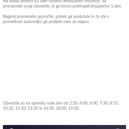
Na Radiu Brežice Eu vam nudimo ekskluzivno možnost, da
posnamete svoje obvestilo, ki ga bomo predvajali brezplačno 1 dan.
Najprej posnamete sporočilo, potem ga poslušate in če ste s
posnetkom zadovoljni, ga pošljete nam za objavo.
Obvestila so na sporedu vsak dan ob 2:20, 4:00, 6:00, 7:30, 8:53,
10:20, 12:20, 13:30 in 16:30, 18:00, 19:00.