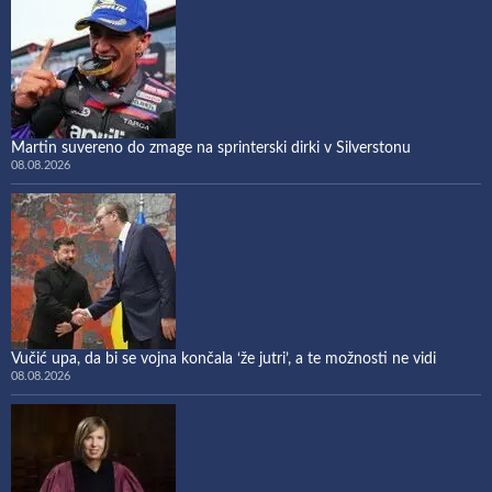
Martin suvereno do zmage na sprinterski dirki v Silverstonu
08.08.2026
Vučić upa, da bi se vojna končala ‘že jutri’, a te možnosti ne vidi
08.08.2026