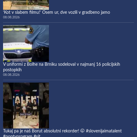
‘Kot v slabem filmu!’ Osem ur, dve vozili v gradbeno jamo
08.08.2026
V uniformi z Bolhe na Brniku sodeloval v najmanj 16 policijskih
postopkih
08.08.2026
Tukaj pa je naš Borut absolutni rekorder! 🤭 #slovenijaimatalent
#poptvprogram #sit