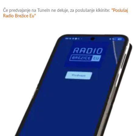
Če predvajanje na TuneIn ne deluje, za poslušanje klkinite:
"Poslušaj
Radio Brežice Eu"