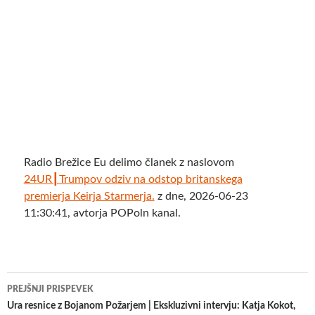
Radio Brežice Eu delimo članek z naslovom
24UR┃Trumpov odziv na odstop britanskega
premierja Keirja Starmerja.
z dne, 2026-06-23
11:30:41, avtorja POPoln kanal.
Krmarjenje
PREJŠNJI PRISPEVEK
po
Ura resnice z Bojanom Požarjem | Ekskluzivni intervju: Katja Kokot,