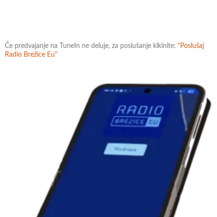
Če predvajanje na TuneIn ne deluje, za poslušanje klkinite:
"Poslušaj
Radio Brežice Eu"