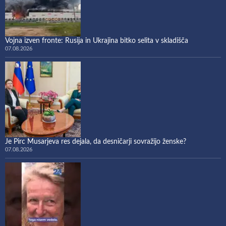
Vojna izven fronte: Rusija in Ukrajina bitko selita v skladišča
07.08.2026
Je Pirc Musarjeva res dejala, da desničarji sovražijo ženske?
07.08.2026