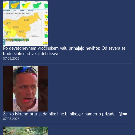
Po devetdnevnem vročinskem valu prihajajo nevihte: Od severa se
bodo širile nad večji del države
07.08.2026
Željko iskreno prizna, da nikoli ne bi nikogar namerno prizadel. 😔❤️
07.08.2026