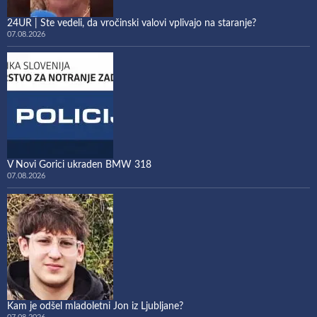
24UR | Ste vedeli, da vročinski valovi vplivajo na staranje?
07.08.2026
V Novi Gorici ukraden BMW 318
07.08.2026
Kam je odšel mladoletni Jon iz Ljubljane?