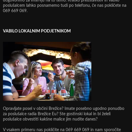
dogovorimo za intervju na to temo. Kratko predstavitev in vabilo
poslušalcem lahko posnamemo tudi po telefonu, če nas pokličete na
069 669 069.
VABILO LOKALNIM PODJETNIKOM
Opravljate posel v občini Brežice? Imate posebno ugodno ponudbo
za poslušalce radia Brežice Eu? Ste gostinski lokal in bi želeli
poslušalce obvestiti kakšne malice jim nudite danes?
V vsakem primeru nas pokličite na 069 669 069 in nam sporočite