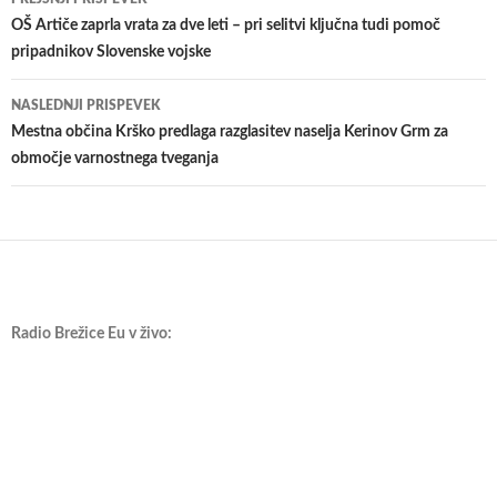
po
OŠ Artiče zaprla vrata za dve leti – pri selitvi ključna tudi pomoč
pripadnikov Slovenske vojske
prispevkih
NASLEDNJI PRISPEVEK
​Mestna občina Krško predlaga razglasitev naselja Kerinov Grm za
območje varnostnega tveganja
Radio Brežice Eu v živo: