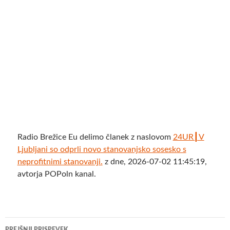
Radio Brežice Eu delimo članek z naslovom
24UR┃V
Ljubljani so odprli novo stanovanjsko sosesko s
neprofitnimi stanovanji.
z dne, 2026-07-02 11:45:19,
avtorja POPoln kanal.
Krmarjenje
PREJŠNJI PRISPEVEK