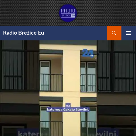
Preskoči
na
vsebino
Išči
Radio Brežice Eu
GLAVNI
MENI