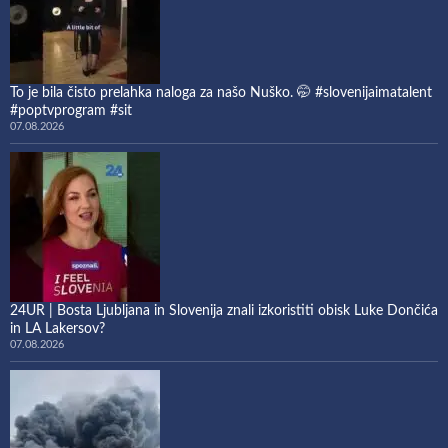
To je bila čisto prelahka naloga za našo Nuško. 🤭 #slovenijaimatalent
#poptvprogram #sit
07.08.2026
24UR | Bosta Ljubljana in Slovenija znali izkoristiti obisk Luke Dončića
in LA Lakersov?
07.08.2026