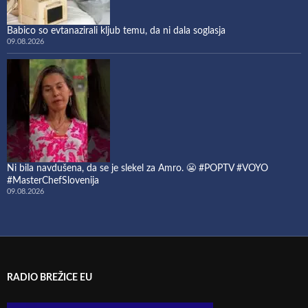
Babico so evtanazirali kljub temu, da ni dala soglasja
09.08.2026
Ni bila navdušena, da se je slekel za Amro. 😬 #POPTV #VOYO
#MasterChefSlovenija
09.08.2026
RADIO BREŽICE EU