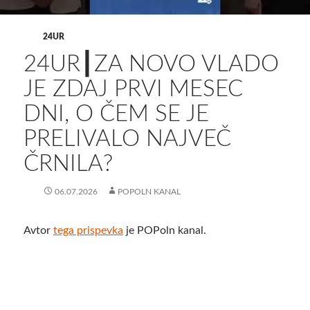
24UR
24UR┃ZA NOVO VLADO
JE ZDAJ PRVI MESEC
DNI, O ČEM SE JE
PRELIVALO NAJVEČ
ČRNILA?
06.07.2026
POPOLN KANAL
Avtor
tega prispevka
je POPoln kanal.