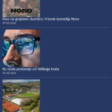
Kino na grajskem dvorišču: V torek komedija Noro
09.08.2026
Ko očala postanejo oči Velikega brata
09.08.2026