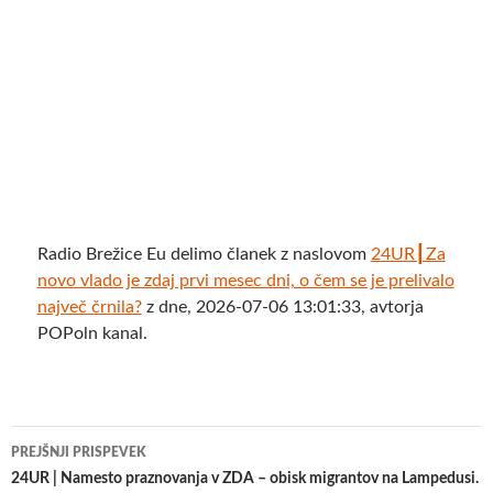
Radio Brežice Eu delimo članek z naslovom
24UR┃Za
novo vlado je zdaj prvi mesec dni, o čem se je prelivalo
največ črnila?
z dne, 2026-07-06 13:01:33, avtorja
POPoln kanal.
Krmarjenje
PREJŠNJI PRISPEVEK
po
24UR | Namesto praznovanja v ZDA – obisk migrantov na Lampedusi.