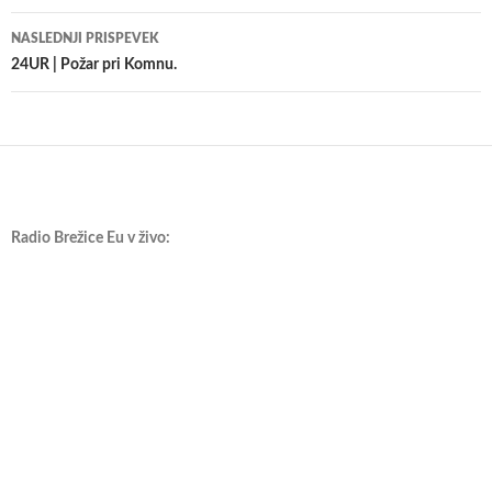
prispevkih
NASLEDNJI PRISPEVEK
24UR | Požar pri Komnu.
Radio Brežice Eu v živo: