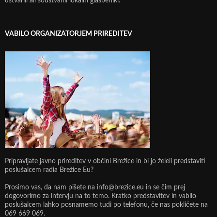
ustvarili ali soustvarili lokalni glasbeniki.
VABILO ORGANIZATORJEM PRIREDITEV
Pripravljate javno prireditev v občini Brežice in bi jo želeli predstaviti
poslušalcem radia Brežice Eu?
Prosimo vas, da nam pišete na info@brezice.eu in se čim prej
dogovorimo za intervju na to temo. Kratko predstavitev in vabilo
poslušalcem lahko posnamemo tudi po telefonu, če nas pokličete na
069 669 069.