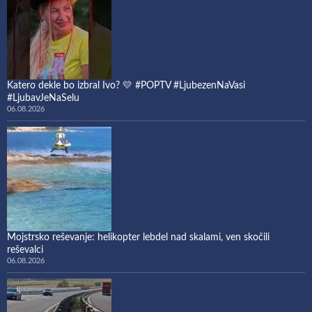
Katero dekle bo izbral Ivo? 💛 #POPTV #LjubezenNaVasi
#LjubavJeNaSelu
06.08.2026
Mojstrsko reševanje: helikopter lebdel nad skalami, ven skočili
reševalci
06.08.2026