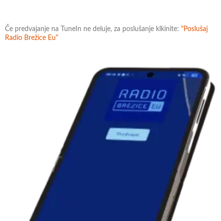
Če predvajanje na TuneIn ne deluje, za poslušanje klkinite:
"Poslušaj
Radio Brežice Eu"