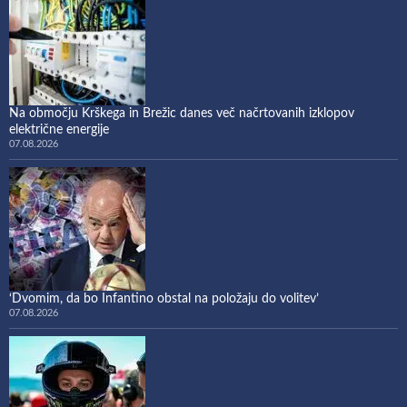
Na območju Krškega in Brežic danes več načrtovanih izklopov
električne energije
07.08.2026
‘Dvomim, da bo Infantino obstal na položaju do volitev’
07.08.2026