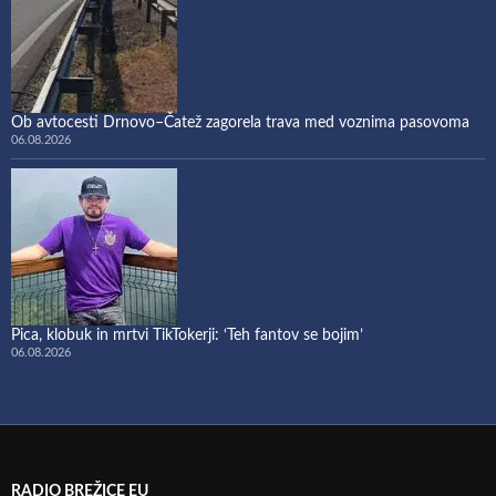
Ob avtocesti Drnovo–Čatež zagorela trava med voznima pasovoma
06.08.2026
Pica, klobuk in mrtvi TikTokerji: ‘Teh fantov se bojim’
06.08.2026
RADIO BREŽICE EU