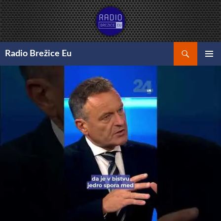
Preskoči
na
vsebino
Išči
Radio Brežice Eu
GLAVNI
MENI