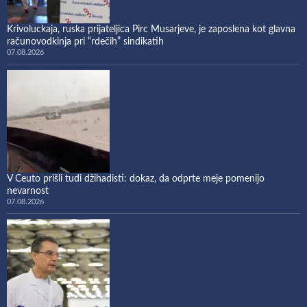
Krivoluckaja, ruska prijateljica Pirc Musarjeve, je zaposlena kot glavna
računovodkinja pri “rdečih” sindikatih
07.08.2026
V Ceuto prišli tudi džihadisti: dokaz, da odprte meje pomenijo
nevarnost
07.08.2026