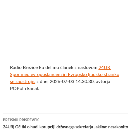
Radio Brežice Eu delimo članek z naslovom
24UR |
Spor med evroposlancem in Evropsko ljudsko stranko
se zaostruje️.
z dne, 2026-07-03 14:30:30, avtorja
POPoln kanal.
Krmarjenje
PREJŠNJI PRISPEVEK
po
24UR| Očitki o hudi korupciji državnega sekretarja Jaklina: nezakonito