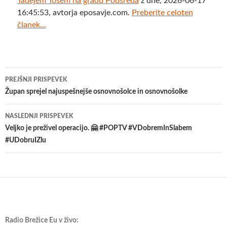
Tadejem Tošem na gradu Podsreda
z dne, 2026-06-17
16:45:53, avtorja eposavje.com.
Preberite celoten
članek...
Krmarjenje
PREJŠNJI PRISPEVEK
po
Župan sprejel najuspešnejše osnovnošolce in osnovnošolke
prispevkih
NASLEDNJI PRISPEVEK
Veljko je preživel operacijo. 🤗 #POPTV #VDobremInSlabem
#UDobruIZlu
Radio Brežice Eu v živo: