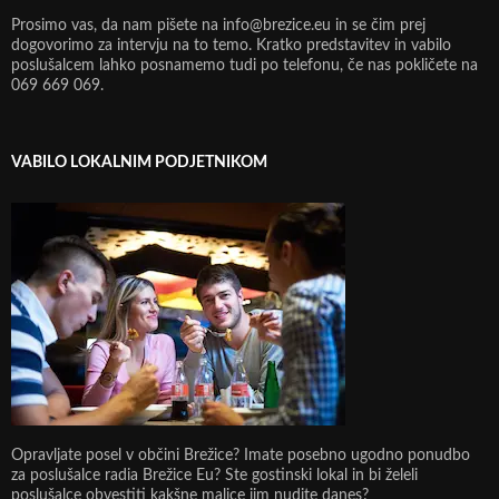
Prosimo vas, da nam pišete na info@brezice.eu in se čim prej
dogovorimo za intervju na to temo. Kratko predstavitev in vabilo
poslušalcem lahko posnamemo tudi po telefonu, če nas pokličete na
069 669 069.
VABILO LOKALNIM PODJETNIKOM
Opravljate posel v občini Brežice? Imate posebno ugodno ponudbo
za poslušalce radia Brežice Eu? Ste gostinski lokal in bi želeli
poslušalce obvestiti kakšne malice jim nudite danes?