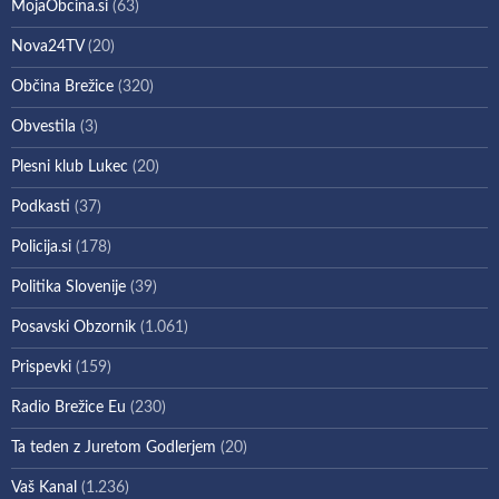
MojaObcina.si
(63)
Nova24TV
(20)
Občina Brežice
(320)
Obvestila
(3)
Plesni klub Lukec
(20)
Podkasti
(37)
Policija.si
(178)
Politika Slovenije
(39)
Posavski Obzornik
(1.061)
Prispevki
(159)
Radio Brežice Eu
(230)
Ta teden z Juretom Godlerjem
(20)
Vaš Kanal
(1.236)