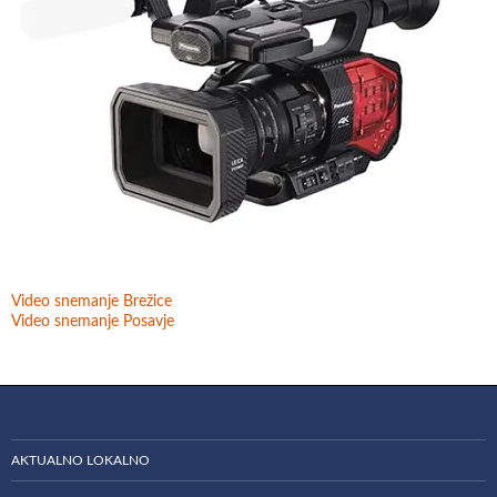
Video snemanje Brežice
Video snemanje Posavje
AKTUALNO LOKALNO