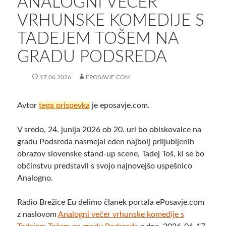
ANALOGNI VEČER
VRHUNSKE KOMEDIJE S
TADEJEM TOŠEM NA
GRADU PODSREDA
17.06.2026
EPOSAVJE.COM
Avtor
tega prispevka
je eposavje.com.
V sredo, 24. junija 2026 ob 20. uri bo obiskovalce na
gradu Podsreda nasmejal eden najbolj priljubljenih
obrazov slovenske stand-up scene, Tadej Toš, ki se bo
občinstvu predstavil s svojo najnovejšo uspešnico
Analogno.
Radio Brežice Eu delimo članek portala ePosavje.com
z naslovom
Analogni večer vrhunske komedije s