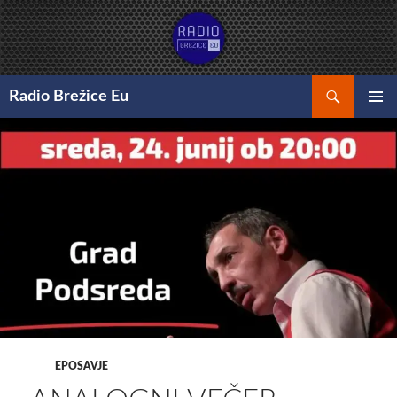
Preskoči
na
vsebino
Išči
Radio Brežice Eu
GLAVNI
MENI
EPOSAVJE