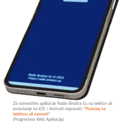
Za namestitev aplikacije Radio Brežice Eu na telefon ali
poslušanje na iOS / Android napravah:
"Poslušaj na
telefonu ali namesti"
(Progresivna Web Aplikacija)