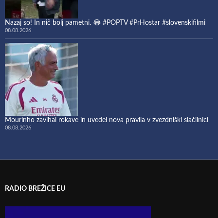
Nazaj so! In nič bolj pametni. 😂 #POPTV #PrHostar #slovenskifilmi
08.08.2026
Mourinho zavihal rokave in uvedel nova pravila v zvezdniški slačilnici
08.08.2026
RADIO BREŽICE EU