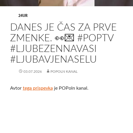
24UR
DANES JE ČAS ZA PRVE
ZMENKE. 👀💌 #POPTV
#LJUBEZENNAVASI
#LJUBAVJENASELU
03.07.2026
POPOLN KANAL
Avtor
tega prispevka
je POPoln kanal.