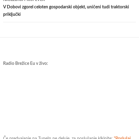
V Dobovi zgorel celoten gospodarski objekt, uničeni tudi traktorski
priključki
Radio Brežice Eu v živo:
Če predvajanje na TuneIn ne deluje, za poslušanje klkinite:
"Poslušaj