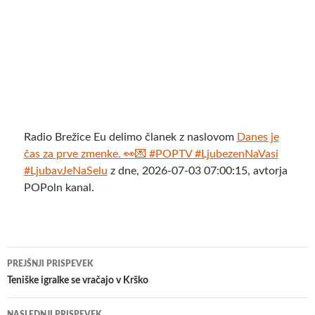
Radio Brežice Eu delimo članek z naslovom
Danes je
čas za prve zmenke. 👀💌 #POPTV #LjubezenNaVasi
#LjubavJeNaSelu
z dne, 2026-07-03 07:00:15, avtorja
POPoln kanal.
Krmarjenje
PREJŠNJI PRISPEVEK
po
Teniške igralke se vračajo v Krško
prispevkih
NASLEDNJI PRISPEVEK