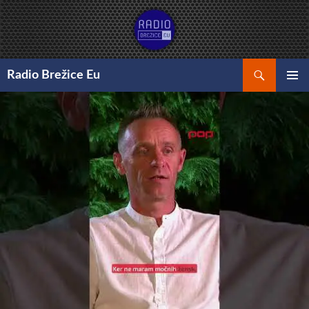
Preskoči
na
vsebino
Išči
Radio Brežice Eu
GLAVNI
MENI