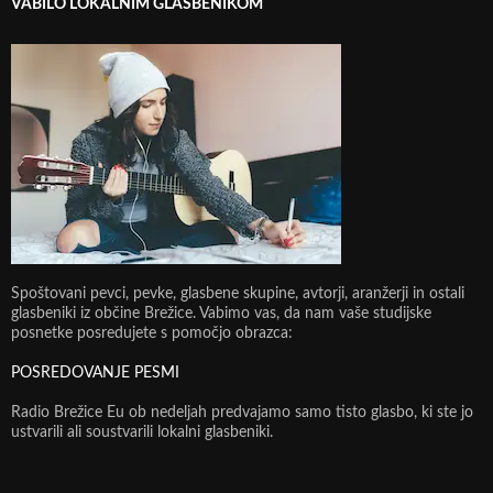
VABILO LOKALNIM GLASBENIKOM
Spoštovani pevci, pevke, glasbene skupine, avtorji, aranžerji in ostali
glasbeniki iz občine Brežice. Vabimo vas, da nam vaše studijske
posnetke posredujete s pomočjo obrazca:
POSREDOVANJE PESMI
Radio Brežice Eu ob nedeljah predvajamo samo tisto glasbo, ki ste jo
ustvarili ali soustvarili lokalni glasbeniki.