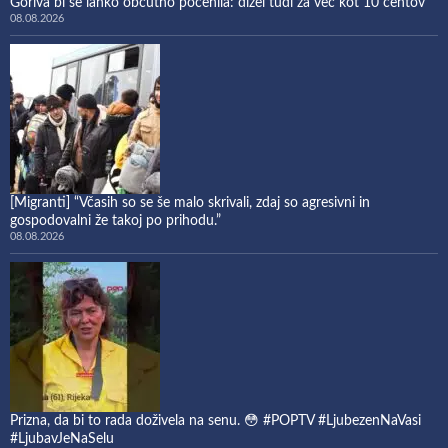
Goriva bi se lahko občutno pocenila: dizel tudi za več kot 10 centov
08.08.2026
[Migranti] “Včasih so se še malo skrivali, zdaj so agresivni in
gospodovalni že takoj po prihodu.”
08.08.2026
Prizna, da bi to rada doživela na senu. 😳 #POPTV #LjubezenNaVasi
#LjubavJeNaSelu