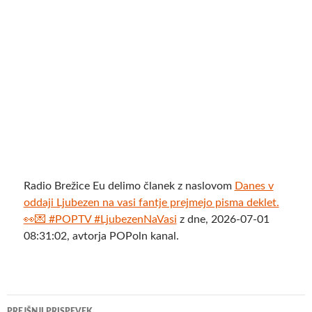
Radio Brežice Eu delimo članek z naslovom
Danes v
oddaji Ljubezen na vasi fantje prejmejo pisma deklet.
👀💌 #POPTV #LjubezenNaVasi
z dne, 2026-07-01
08:31:02, avtorja POPoln kanal.
Krmarjenje
PREJŠNJI PRISPEVEK