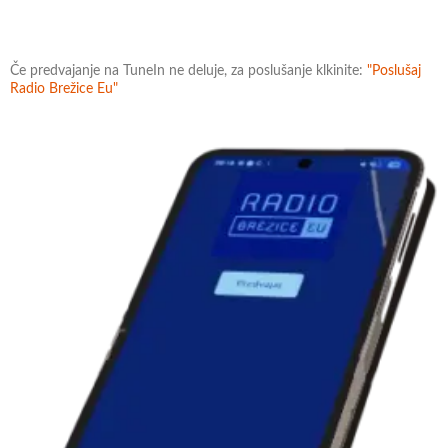
Če predvajanje na TuneIn ne deluje, za poslušanje klkinite:
"Poslušaj
Radio Brežice Eu"