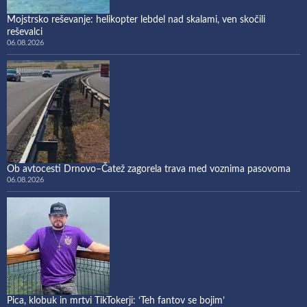
Mojstrsko reševanje: helikopter lebdel nad skalami, ven skočili
reševalci
06.08.2026
Ob avtocesti Drnovo–Čatež zagorela trava med voznima pasovoma
06.08.2026
Pica, klobuk in mrtvi TikTokerji: ‘Teh fantov se bojim’