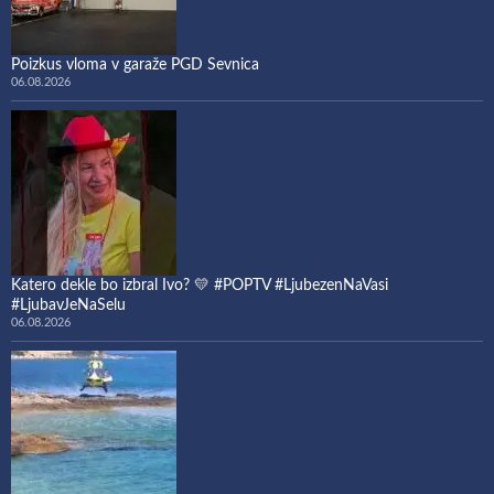
Poizkus vloma v garaže PGD Sevnica
06.08.2026
Katero dekle bo izbral Ivo? 💛 #POPTV #LjubezenNaVasi
#LjubavJeNaSelu
06.08.2026