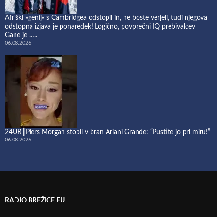
Afriški »genij« s Cambridgea odstopil in, ne boste verjeli, tudi njegova
odstopna izjava je ponaredek! Logično, povprečni IQ prebivalcev
Gane je …..
06.08.2026
24UR┃Piers Morgan stopil v bran Ariani Grande: “Pustite jo pri miru!”
06.08.2026
RADIO BREŽICE EU