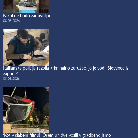
Nikol ne bodo zadovoljni…
08.08.2026
Italijanska policija razbila kriminalno združbo, jo je vodil Slovenec iz
zapora?
08.08.2026
‘Kot v slabem filmu!’ Osem ur, dve vozili v gradbeno jamo