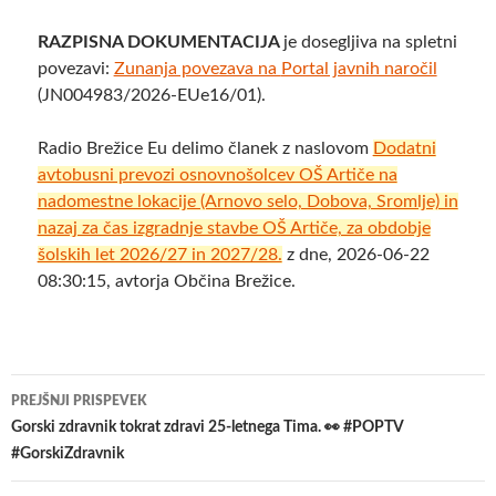
RAZPISNA DOKUMENTACIJA
je dosegljiva na spletni
povezavi:
Zunanja povezava na
Portal javnih naročil
(JN004983/2026-EUe16/01).
Radio Brežice Eu delimo članek z naslovom
Dodatni
avtobusni prevozi osnovnošolcev OŠ Artiče na
nadomestne lokacije (Arnovo selo, Dobova, Sromlje) in
nazaj za čas izgradnje stavbe OŠ Artiče, za obdobje
šolskih let 2026/27 in 2027/28.
z dne, 2026-06-22
08:30:15, avtorja Občina Brežice.
Krmarjenje
PREJŠNJI PRISPEVEK
po
Gorski zdravnik tokrat zdravi 25-letnega Tima. 👀 #POPTV
#GorskiZdravnik
prispevkih