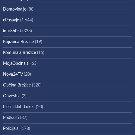
Domovina.je
(88)
ePosavje
(1.644)
info360.si
(323)
Knjižnica Brežice
(19)
Komunala Brežice
(15)
MojaObcina.si
(63)
Nova24TV
(20)
Občina Brežice
(320)
Obvestila
(3)
Plesni klub Lukec
(20)
Podkasti
(37)
Policija.si
(178)