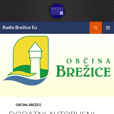
Preskoči
na
vsebino
Išči
Radio Brežice Eu
GLAVNI
MENI
OBČINA BREŽICE