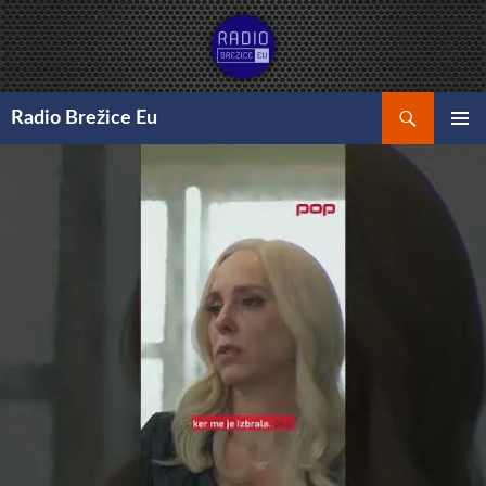
Preskoči
na
vsebino
Išči
Radio Brežice Eu
GLAVNI
MENI