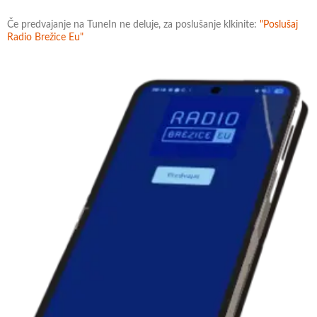
Če predvajanje na TuneIn ne deluje, za poslušanje klkinite:
"Poslušaj
Radio Brežice Eu"