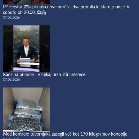
Pr’ Hostar 2‰ prinaša nove norčije, dva promila in stare znance. V
soboto ob 20.00. 📺🤗
07.08.2026
Kaos na primorki: v nekaj urah štiri nesreče.
07.08.2026
Med kontrolo tovornjaka zasegli več kot 170 kilogramov konoplje