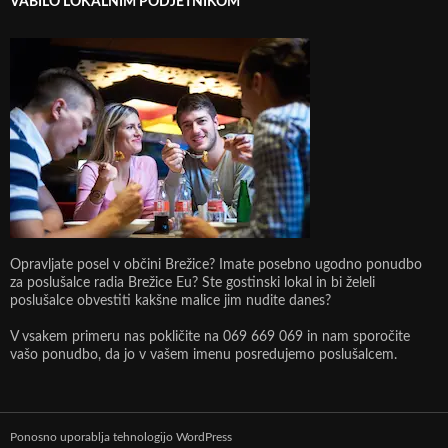
VABILO LOKALNIM PODJETNIKOM
Opravljate posel v občini Brežice? Imate posebno ugodno ponudbo
za poslušalce radia Brežice Eu? Ste gostinski lokal in bi želeli
poslušalce obvestiti kakšne malice jim nudite danes?
V vsakem primeru nas pokličite na 069 669 069 in nam sporočite
vašo ponudbo, da jo v vašem imenu posredujemo poslušalcem.
Ponosno uporablja tehnologijo WordPress