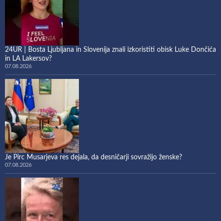
24UR | Bosta Ljubljana in Slovenija znali izkoristiti obisk Luke Dončića
in LA Lakersov?
07.08.2026
Je Pirc Musarjeva res dejala, da desničarji sovražijo ženske?
07.08.2026