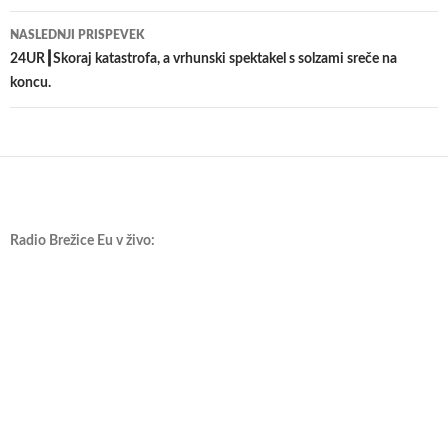
prispevkih
NASLEDNJI PRISPEVEK
24UR┃Skoraj katastrofa, a vrhunski spektakel s solzami sreče na
koncu.
Radio Brežice Eu v živo: