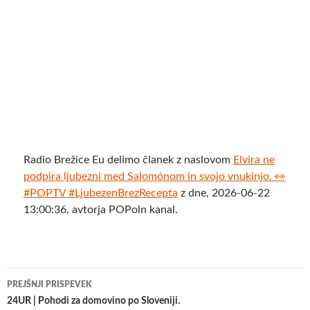
Radio Brežice Eu delimo članek z naslovom
Elvira ne
podpira ljubezni med Salomónom in svojo vnukinjo. 👀
#POPTV #LjubezenBrezRecepta
z dne, 2026-06-22
13:00:36, avtorja POPoln kanal.
Krmarjenje
PREJŠNJI PRISPEVEK
po
24UR | Pohodi za domovino po Sloveniji.