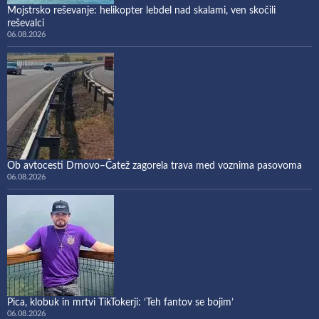
Mojstrsko reševanje: helikopter lebdel nad skalami, ven skočili
reševalci
06.08.2026
Ob avtocesti Drnovo–Čatež zagorela trava med voznima pasovoma
06.08.2026
Pica, klobuk in mrtvi TikTokerji: ‘Teh fantov se bojim’
06.08.2026