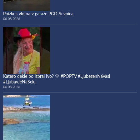
Poizkus vloma v garaže PGD Sevnica
06.08.2026
Katero dekle bo izbral Ivo? 💛 #POPTV #LjubezenNaVasi
#LjubavJeNaSelu
06.08.2026