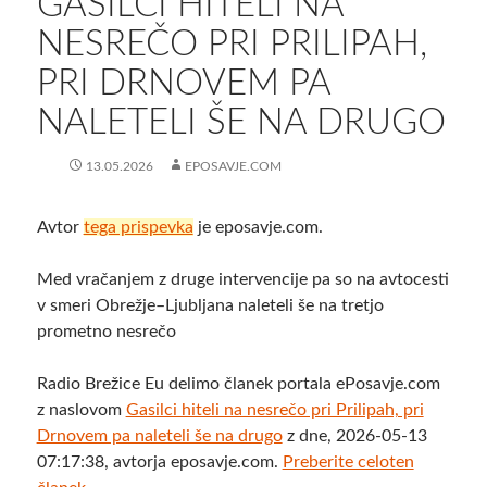
GASILCI HITELI NA
NESREČO PRI PRILIPAH,
PRI DRNOVEM PA
NALETELI ŠE NA DRUGO
13.05.2026
EPOSAVJE.COM
Avtor
tega prispevka
je eposavje.com.
Med vračanjem z druge intervencije pa so na avtocesti
v smeri Obrežje–Ljubljana naleteli še na tretjo
prometno nesrečo
Radio Brežice Eu delimo članek portala ePosavje.com
z naslovom
Gasilci hiteli na nesrečo pri Prilipah, pri
Drnovem pa naleteli še na drugo
z dne, 2026-05-13
07:17:38, avtorja eposavje.com.
Preberite celoten