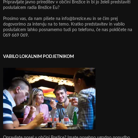
Pripravljate javno prireditev v občini Brežice in bi jo želeli predstaviti
poslušalcem radia Brežice Eu?
Prosimo vas, da nam pišete na info@brezice.eu in se čim prej
dogovorimo za intervju na to temo. Kratko predstavitev in vabilo
poslušalcem lahko posnamemo tudi po telefonu, če nas pokličete na
069 669 069.
VABILO LOKALNIM PODJETNIKOM
Opravljate posel v občini Brežice? Imate posebno ugodno ponudbo