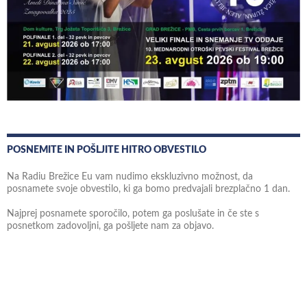
POSNEMITE IN POŠLJITE HITRO OBVESTILO
Na Radiu Brežice Eu vam nudimo ekskluzivno možnost, da
posnamete svoje obvestilo, ki ga bomo predvajali brezplačno 1 dan.
Najprej posnamete sporočilo, potem ga poslušate in če ste s
posnetkom zadovoljni, ga pošljete nam za objavo.