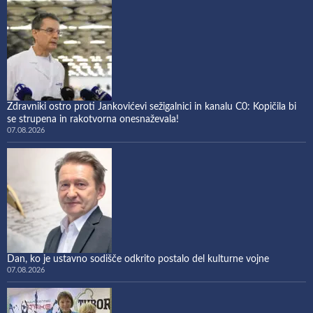
Zdravniki ostro proti Jankovićevi sežigalnici in kanalu C0: Kopičila bi
se strupena in rakotvorna onesnaževala!
07.08.2026
Dan, ko je ustavno sodišče odkrito postalo del kulturne vojne
07.08.2026