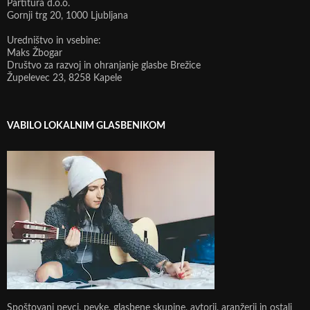
Partitura d.o.o.
Gornji trg 20, 1000 Ljubljana
Uredništvo in vsebine:
Maks Žbogar
Društvo za razvoj in ohranjanje glasbe Brežice
Župelevec 23, 8258 Kapele
VABILO LOKALNIM GLASBENIKOM
Spoštovani pevci, pevke, glasbene skupine, avtorji, aranžerji in ostali