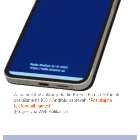
Za namestitev aplikacije Radio Brežice Eu na telefon ali
poslušanje na iOS / Android napravah:
"Poslušaj na
telefonu ali namesti"
(Progresivna Web Aplikacija)