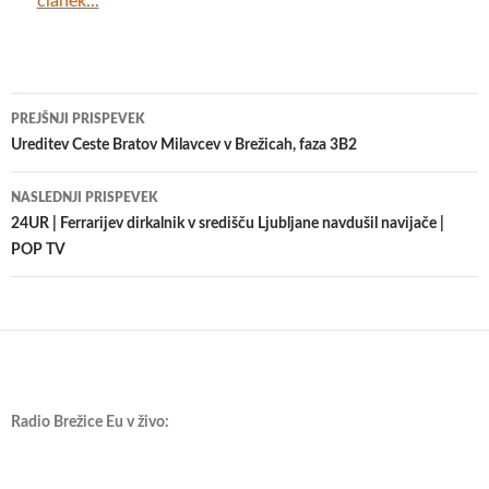
članek...
Krmarjenje
PREJŠNJI PRISPEVEK
po
Ureditev Ceste Bratov Milavcev v Brežicah, faza 3B2
prispevkih
NASLEDNJI PRISPEVEK
24UR | Ferrarijev dirkalnik v središču Ljubljane navdušil navijače |
POP TV
Radio Brežice Eu v živo: