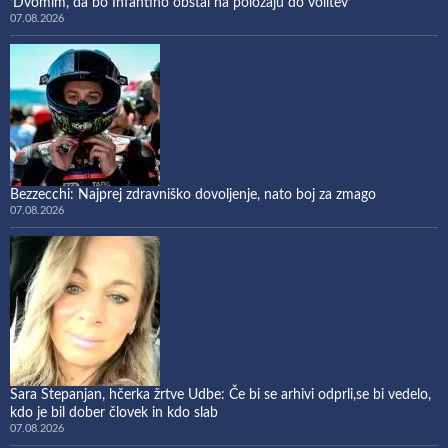
‘Dvomim, da bo Infantino obstal na položaju do volitev’
07.08.2026
Bezzecchi: Najprej zdravniško dovoljenje, nato boj za zmago
07.08.2026
Sara Stepanjan, hčerka žrtve Udbe: Če bi se arhivi odprli,se bi vedelo,
kdo je bil dober človek in kdo slab
07.08.2026