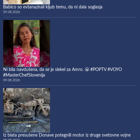
Babico so evtanazirali kljub temu, da ni dala soglasja
09.08.2026
Ni bila navdušena, da se je slekel za Amro. 😬 #POPTV #VOYO
#MasterChefSlovenija
09.08.2026
Iz blata presušene Donave potegnili motor iz druge svetovne vojne