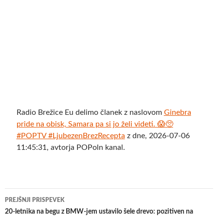
Radio Brežice Eu delimo članek z naslovom
Ginebra
pride na obisk, Samara pa si jo želi videti. 😱🥺
#POPTV #LjubezenBrezRecepta
z dne, 2026-07-06
11:45:31, avtorja POPoln kanal.
Krmarjenje
PREJŠNJI PRISPEVEK
po
20-letnika na begu z BMW-jem ustavilo šele drevo: pozitiven na