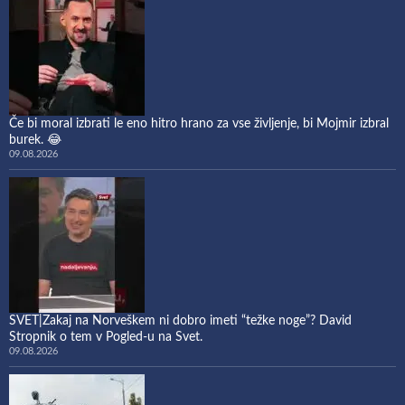
Če bi moral izbrati le eno hitro hrano za vse življenje, bi Mojmir izbral
burek. 😂
09.08.2026
SVET|Zakaj na Norveškem ni dobro imeti “težke noge”? David
Stropnik o tem v Pogled-u na Svet.
09.08.2026