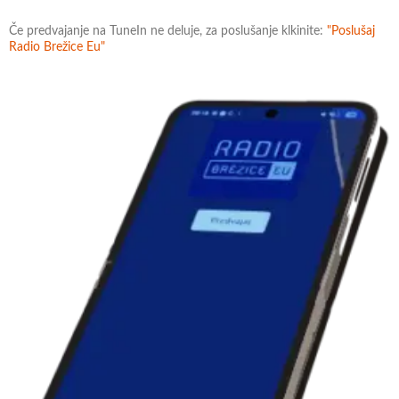
Če predvajanje na TuneIn ne deluje, za poslušanje klkinite:
"Poslušaj
Radio Brežice Eu"