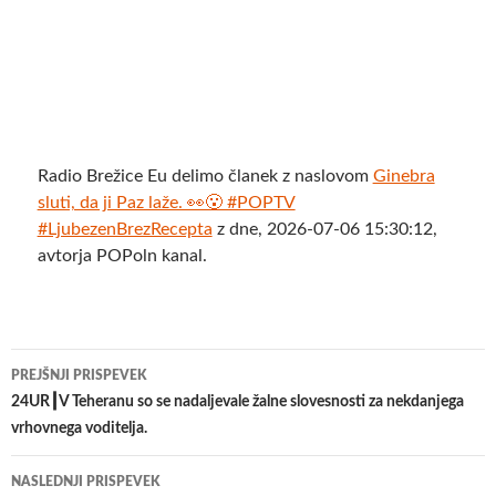
Radio Brežice Eu delimo članek z naslovom
Ginebra
sluti, da ji Paz laže. 👀😮 #POPTV
#LjubezenBrezRecepta
z dne, 2026-07-06 15:30:12,
avtorja POPoln kanal.
Krmarjenje
PREJŠNJI PRISPEVEK
po
24UR┃V Teheranu so se nadaljevale žalne slovesnosti za nekdanjega
vrhovnega voditelja.
prispevkih
NASLEDNJI PRISPEVEK