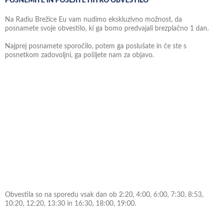
POSNEMITE IN POŠLJITE HITRO OBVESTILO
Na Radiu Brežice Eu vam nudimo ekskluzivno možnost, da
posnamete svoje obvestilo, ki ga bomo predvajali brezplačno 1 dan.
Najprej posnamete sporočilo, potem ga poslušate in če ste s
posnetkom zadovoljni, ga pošljete nam za objavo.
Obvestila so na sporedu vsak dan ob 2:20, 4:00, 6:00, 7:30, 8:53,
10:20, 12:20, 13:30 in 16:30, 18:00, 19:00.