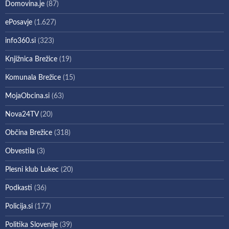
Domovina.je
(87)
ePosavje
(1.627)
info360.si
(323)
Knjižnica Brežice
(19)
Komunala Brežice
(15)
MojaObcina.si
(63)
Nova24TV
(20)
Občina Brežice
(318)
Obvestila
(3)
Plesni klub Lukec
(20)
Podkasti
(36)
Policija.si
(177)
Politika Slovenije
(39)