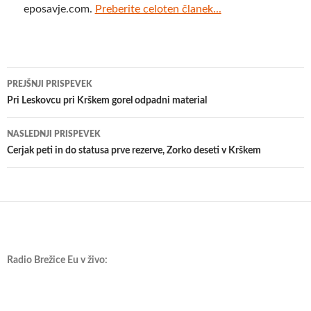
eposavje.com.
Preberite celoten članek...
Krmarjenje
PREJŠNJI PRISPEVEK
po
Pri Leskovcu pri Krškem gorel odpadni material
prispevkih
NASLEDNJI PRISPEVEK
Cerjak peti in do statusa prve rezerve, Zorko deseti v Krškem
Radio Brežice Eu v živo: