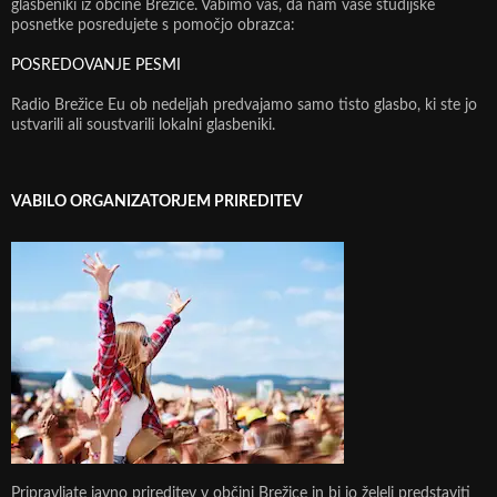
glasbeniki iz občine Brežice. Vabimo vas, da nam vaše studijske
posnetke posredujete s pomočjo obrazca:
POSREDOVANJE PESMI
Radio Brežice Eu ob nedeljah predvajamo samo tisto glasbo, ki ste jo
ustvarili ali soustvarili lokalni glasbeniki.
VABILO ORGANIZATORJEM PRIREDITEV
Pripravljate javno prireditev v občini Brežice in bi jo želeli predstaviti