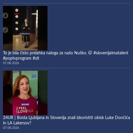
To je bila čisto prelahka naloga za našo Nuško. 🤭 #slovenijaimatalent
#poptvprogram #sit
07.08.2026
24UR | Bosta Ljubljana in Slovenija znali izkoristiti obisk Luke Dončića
in LA Lakersov?
07.08.2026