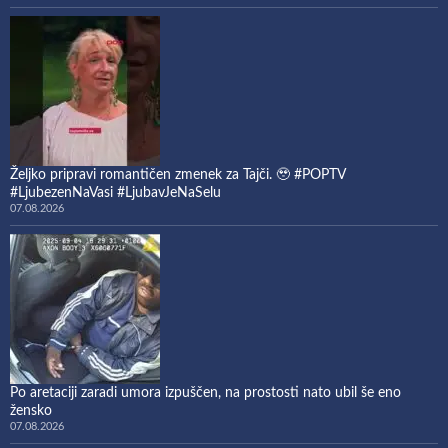
Željko pripravi romantičen zmenek za Tajči. 🥹 #POPTV
#LjubezenNaVasi #LjubavJeNaSelu
07.08.2026
Po aretaciji zaradi umora izpuščen, na prostosti nato ubil še eno
žensko
07.08.2026