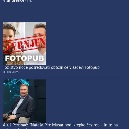
Visit Brežice
(74)
Tožilstvo noče posredovati obtožnice v zadevi Fotopub
08.08.2026
Aljuš Pertinač: “Nataša Pirc Musar hodi krepko čez rob – in to na