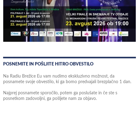
POSNEMITE IN POŠLJITE HITRO OBVESTILO
Na Radiu Brežice Eu vam nudimo ekskluzivno možnost, da
posnamete svoje obvestilo, ki ga bomo predvajali brezplačno 1 dan.
Najprej posnamete sporočilo, potem ga poslušate in če ste s
posnetkom zadovoljni, ga pošljete nam za objavo.