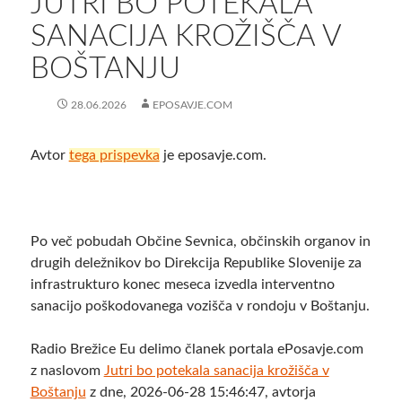
JUTRI BO POTEKALA
SANACIJA KROŽIŠČA V
BOŠTANJU
28.06.2026
EPOSAVJE.COM
Avtor
tega prispevka
je eposavje.com.
Po več pobudah Občine Sevnica, občinskih organov in
drugih deležnikov bo Direkcija Republike Slovenije za
infrastrukturo konec meseca izvedla interventno
sanacijo poškodovanega vozišča v rondoju v Boštanju.
Radio Brežice Eu delimo članek portala ePosavje.com
z naslovom
Jutri bo potekala sanacija krožišča v
Boštanju
z dne, 2026-06-28 15:46:47, avtorja