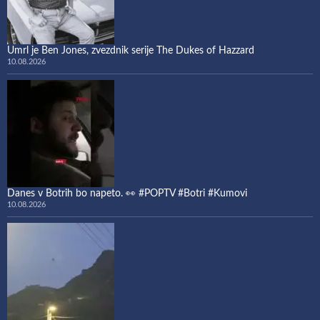
Umrl je Ben Jones, zvezdnik serije The Dukes of Hazzard
10.08.2026
Danes v Botrih bo napeto. 👀 #POPTV #Botri #Kumovi
10.08.2026