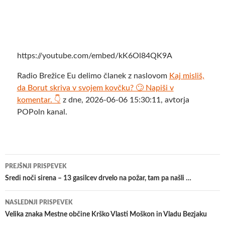
https://youtube.com/embed/kK6Ol84QK9A
Radio Brežice Eu delimo članek z naslovom
Kaj misliš,
da Borut skriva v svojem kovčku? 🙄 Napiši v
komentar. 👇
z dne, 2026-06-06 15:30:11, avtorja
POPoln kanal.
Krmarjenje
PREJŠNJI PRISPEVEK
po
Sredi noči sirena – 13 gasilcev drvelo na požar, tam pa našli …
prispevkih
NASLEDNJI PRISPEVEK
Velika znaka Mestne občine Krško Vlasti Moškon in Vladu Bezjaku