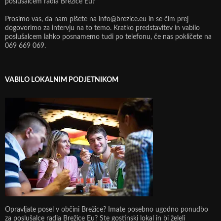
poslušalcem radia Brežice Eu?
Prosimo vas, da nam pišete na info@brezice.eu in se čim prej
dogovorimo za intervju na to temo. Kratko predstavitev in vabilo
poslušalcem lahko posnamemo tudi po telefonu, če nas pokličete na
069 669 069.
VABILO LOKALNIM PODJETNIKOM
Opravljate posel v občini Brežice? Imate posebno ugodno ponudbo
za poslušalce radia Brežice Eu? Ste gostinski lokal in bi želeli