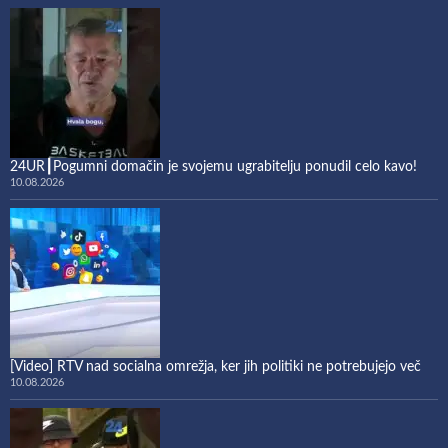
24UR┃Pogumni domačin je svojemu ugrabitelju ponudil celo kavo!
10.08.2026
[Video] RTV nad socialna omrežja, ker jih politiki ne potrebujejo več
10.08.2026