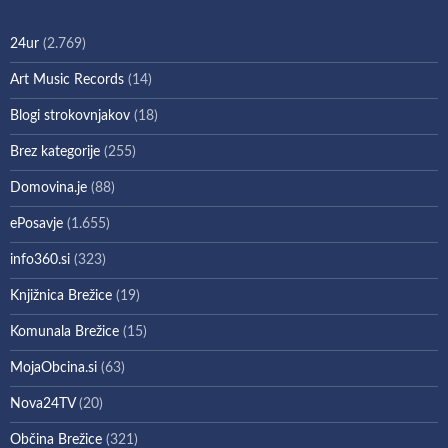
24ur
(2.769)
Art Music Records
(14)
Blogi strokovnjakov
(18)
Brez kategorije
(255)
Domovina.je
(88)
ePosavje
(1.655)
info360.si
(323)
Knjižnica Brežice
(19)
Komunala Brežice
(15)
MojaObcina.si
(63)
Nova24TV
(20)
Občina Brežice
(321)