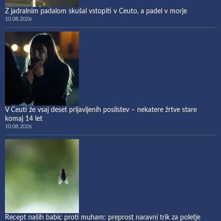
Z jadralnim padalom skušal vstopiti v Ceuto, a padel v morje
10.08.2026
V Ceuti že vsaj deset prijavljenih posilstev – nekatere žrtve stare
komaj 14 let
10.08.2026
Recept naših babic proti muham: preprost naravni trik za poletje