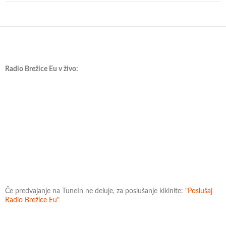
Radio Brežice Eu v živo:
Če predvajanje na TuneIn ne deluje, za poslušanje klkinite:
"Poslušaj
Radio Brežice Eu"