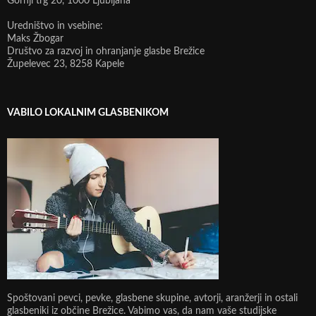
Gornji trg 20, 1000 Ljubljana
Uredništvo in vsebine:
Maks Žbogar
Društvo za razvoj in ohranjanje glasbe Brežice
Župelevec 23, 8258 Kapele
VABILO LOKALNIM GLASBENIKOM
Spoštovani pevci, pevke, glasbene skupine, avtorji, aranžerji in ostali
glasbeniki iz občine Brežice. Vabimo vas, da nam vaše studijske