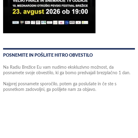
POSNEMITE IN POŠLJITE HITRO OBVESTILO
Na Radiu Brežice Eu vam nudimo ekskluzivno možnost, da
posnamete svoje obvestilo, ki ga bomo predvajali brezplačno 1 dan.
Najprej posnamete sporočilo, potem ga poslušate in če ste s
posnetkom zadovoljni, ga pošljete nam za objavo.