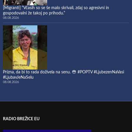
[Migranti] “Včasih so se še malo skrivali, zdaj so agresivni in
gospodovalni že takoj po prihodu.”
08.08.2026
Prizna, da bi to rada doživela na senu. 😳 #POPTV #LjubezenNaVasi
#LjubavJeNaSelu
08.08.2026
RADIO BREŽICE EU