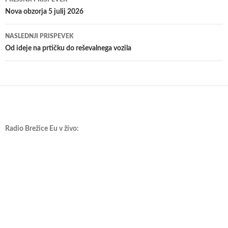
po
Nova obzorja 5 julij 2026
prispevkih
NASLEDNJI PRISPEVEK
Od ideje na prtičku do reševalnega vozila
Radio Brežice Eu v živo: