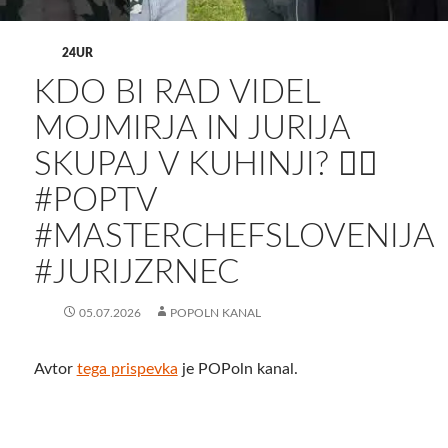
24UR
KDO BI RAD VIDEL
MOJMIRJA IN JURIJA
SKUPAJ V KUHINJI? 🙋‍♀️
#POPTV
#MASTERCHEFSLOVENIJA
#JURIJZRNEC
05.07.2026
POPOLN KANAL
Avtor
tega prispevka
je POPoln kanal.