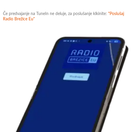
Če predvajanje na TuneIn ne deluje, za poslušanje klkinite:
"Poslušaj
Radio Brežice Eu"