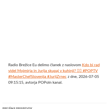
Radio Brežice Eu delimo članek z naslovom
Kdo bi rad
videl Mojmirja in Jurija skupaj v kuhinji? 🙋‍♀️ #POPTV
#MasterChefSlovenija #JurijZrnec
z dne, 2026-07-05
09:15:15, avtorja POPoln kanal.
Krmarjenje
PREJŠNJI PRISPEVEK