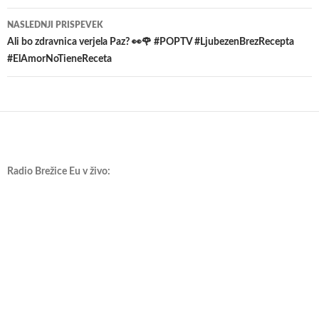
prispevkih
NASLEDNJI PRISPEVEK
Ali bo zdravnica verjela Paz? 👀🌹 #POPTV #LjubezenBrezRecepta
#ElAmorNoTieneReceta
Radio Brežice Eu v živo: