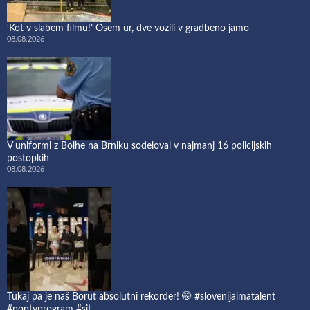
‘Kot v slabem filmu!’ Osem ur, dve vozili v gradbeno jamo
08.08.2026
V uniformi z Bolhe na Brniku sodeloval v najmanj 16 policijskih
postopkih
08.08.2026
Tukaj pa je naš Borut absolutni rekorder! 🤭 #slovenijaimatalent
#poptvprogram #sit