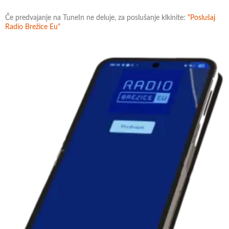
Če predvajanje na TuneIn ne deluje, za poslušanje klkinite:
"Poslušaj
Radio Brežice Eu"