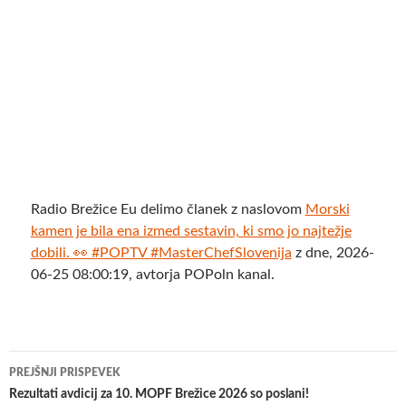
Radio Brežice Eu delimo članek z naslovom
Morski
kamen je bila ena izmed sestavin, ki smo jo najtežje
dobili. 👀 #POPTV #MasterChefSlovenija
z dne, 2026-
06-25 08:00:19, avtorja POPoln kanal.
Krmarjenje
PREJŠNJI PRISPEVEK
po
Rezultati avdicij za 10. MOPF Brežice 2026 so poslani!