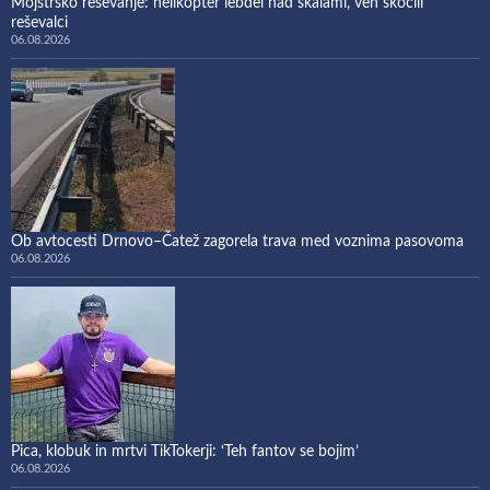
Mojstrsko reševanje: helikopter lebdel nad skalami, ven skočili
reševalci
06.08.2026
Ob avtocesti Drnovo–Čatež zagorela trava med voznima pasovoma
06.08.2026
Pica, klobuk in mrtvi TikTokerji: ‘Teh fantov se bojim’
06.08.2026