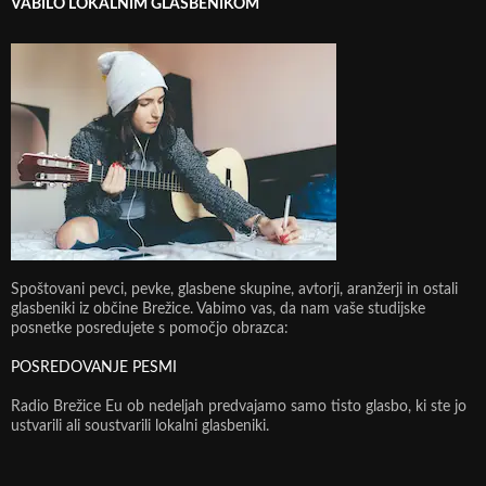
VABILO LOKALNIM GLASBENIKOM
Spoštovani pevci, pevke, glasbene skupine, avtorji, aranžerji in ostali
glasbeniki iz občine Brežice. Vabimo vas, da nam vaše studijske
posnetke posredujete s pomočjo obrazca:
POSREDOVANJE PESMI
Radio Brežice Eu ob nedeljah predvajamo samo tisto glasbo, ki ste jo
ustvarili ali soustvarili lokalni glasbeniki.