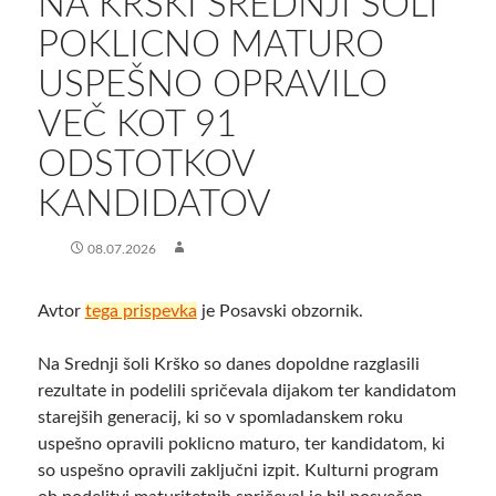
NA KRŠKI SREDNJI ŠOLI
POKLICNO MATURO
USPEŠNO OPRAVILO
VEČ KOT 91
ODSTOTKOV
KANDIDATOV
08.07.2026
Avtor
tega prispevka
je Posavski obzornik.
Na Srednji šoli Krško so danes dopoldne razglasili
rezultate in podelili spričevala dijakom ter kandidatom
starejših generacij, ki so v spomladanskem roku
uspešno opravili poklicno maturo, ter kandidatom, ki
so uspešno opravili zaključni izpit. Kulturni program