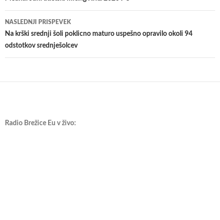
po
prispevkih
NASLEDNJI PRISPEVEK
Na krški srednji šoli poklicno maturo uspešno opravilo okoli 94
odstotkov srednješolcev
Radio Brežice Eu v živo: