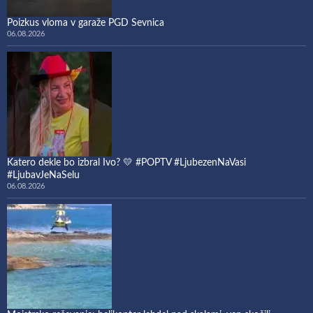
Poizkus vloma v garaže PGD Sevnica
06.08.2026
Katero dekle bo izbral Ivo? 💛 #POPTV #LjubezenNaVasi
#LjubavJeNaSelu
06.08.2026