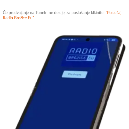
Če predvajanje na TuneIn ne deluje, za poslušanje klkinite:
"Poslušaj
Radio Brežice Eu"