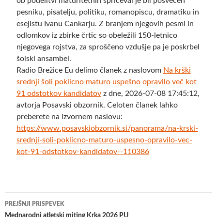
ob podelitvi maturitetnih spričeval je bil posvečen
pesniku, pisatelju, politiku, romanopiscu, dramatiku in
esejistu Ivanu Cankarju. Z branjem njegovih pesmi in
odlomkov iz zbirke črtic so obeležili 150-letnico
njegovega rojstva, za sproščeno vzdušje pa je poskrbel
šolski ansambel.
Radio Brežice Eu delimo članek z naslovom
Na krški
srednji šoli poklicno maturo uspešno opravilo več kot
91 odstotkov kandidatov
z dne, 2026-07-08 17:45:12,
avtorja Posavski obzornik. Celoten članek lahko
preberete na izvornem naslovu:
https://www.posavskiobzornik.si/panorama/na-krski-
srednji-soli-poklicno-maturo-uspesno-opravilo-vec-
kot-91-odstotkov-kandidatov--110386
Krmarjenje
PREJŠNJI PRISPEVEK
Mednarodni atletski miting Krka 2026 PU