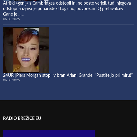
Afriški »genij« s Cambridgea odstopil in, ne boste verjeli, tudi njegova
odstopna izjava je ponaredek! Logično, povprečni IQ prebivalcev
Gane je …..
06.08.2026
24UR┃Piers Morgan stopil v bran Ariani Grande: “Pustite jo pri miru!”
06.08.2026
RADIO BREŽICE EU