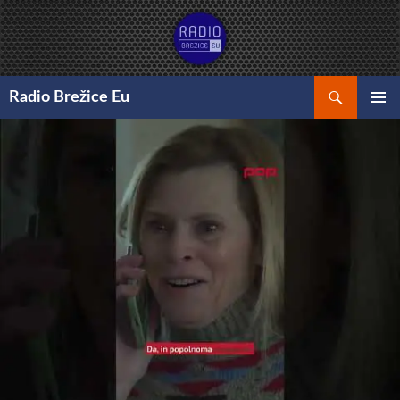
Preskoči
na
vsebino
Išči
Radio Brežice Eu
GLAVNI
MENI