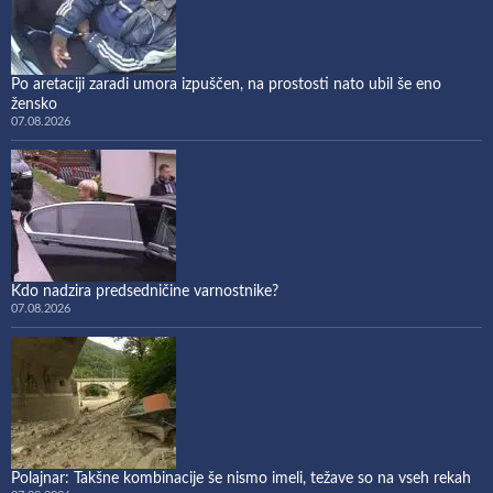
Po aretaciji zaradi umora izpuščen, na prostosti nato ubil še eno
žensko
07.08.2026
Kdo nadzira predsedničine varnostnike?
07.08.2026
Polajnar: Takšne kombinacije še nismo imeli, težave so na vseh rekah