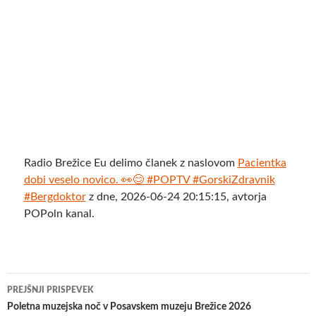
Radio Brežice Eu delimo članek z naslovom
Pacientka
dobi veselo novico. 👀😊 #POPTV #GorskiZdravnik
#Bergdoktor
z dne, 2026-06-24 20:15:15, avtorja
POPoln kanal.
Krmarjenje
PREJŠNJI PRISPEVEK
po
Poletna muzejska noč v Posavskem muzeju Brežice 2026