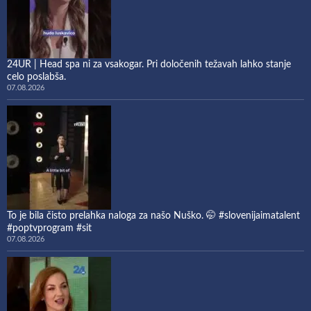
24UR | Head spa ni za vsakogar. Pri določenih težavah lahko stanje
celo poslabša.
07.08.2026
To je bila čisto prelahka naloga za našo Nuško. 🤭 #slovenijaimatalent
#poptvprogram #sit
07.08.2026