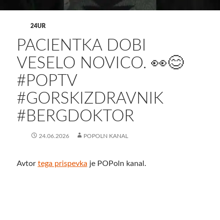
24UR
PACIENTKA DOBI
VESELO NOVICO. 👀😊
#POPTV
#GORSKIZDRAVNIK
#BERGDOKTOR
24.06.2026
POPOLN KANAL
Avtor
tega prispevka
je POPoln kanal.