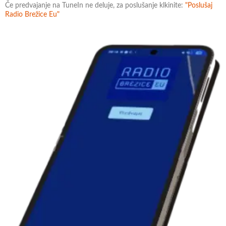
Če predvajanje na TuneIn ne deluje, za poslušanje klkinite:
"Poslušaj
Radio Brežice Eu"