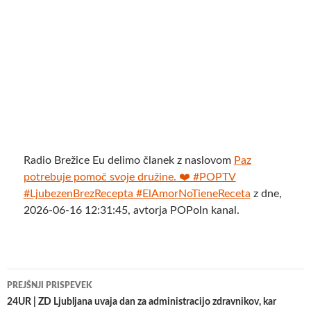
Radio Brežice Eu delimo članek z naslovom
Paz
potrebuje pomoč svoje družine. ❤️ #POPTV
#LjubezenBrezRecepta #ElAmorNoTieneReceta
z dne,
2026-06-16 12:31:45, avtorja POPoln kanal.
Krmarjenje
PREJŠNJI PRISPEVEK
po
24UR | ZD Ljubljana uvaja dan za administracijo zdravnikov, kar