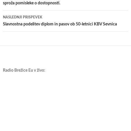
sproža pomisleke o dostopnosti.
prispevkih
NASLEDNJI PRISPEVEK
​Slavnostna podelitev diplom in pasov ob 50-letnici KBV Sevnica
Radio Brežice Eu v živo: