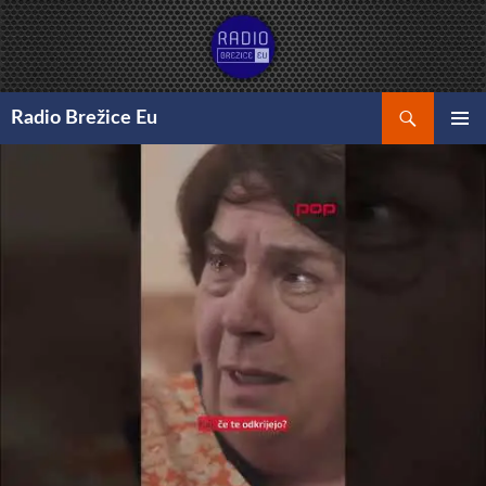
Preskoči
na
vsebino
Išči
Radio Brežice Eu
GLAVNI
MENI