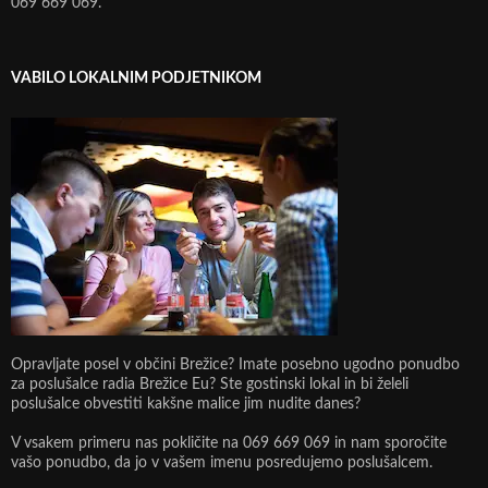
069 669 069.
VABILO LOKALNIM PODJETNIKOM
Opravljate posel v občini Brežice? Imate posebno ugodno ponudbo
za poslušalce radia Brežice Eu? Ste gostinski lokal in bi želeli
poslušalce obvestiti kakšne malice jim nudite danes?
V vsakem primeru nas pokličite na 069 669 069 in nam sporočite
vašo ponudbo, da jo v vašem imenu posredujemo poslušalcem.