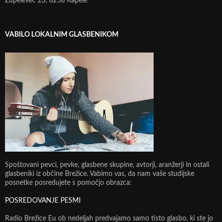
Župelevec 23, 8258 Kapele
VABILO LOKALNIM GLASBENIKOM
Spoštovani pevci, pevke, glasbene skupine, avtorji, aranžerji in ostali
glasbeniki iz občine Brežice. Vabimo vas, da nam vaše studijske
posnetke posredujete s pomočjo obrazca:
POSREDOVANJE PESMI
Radio Brežice Eu ob nedeljah predvajamo samo tisto glasbo, ki ste jo