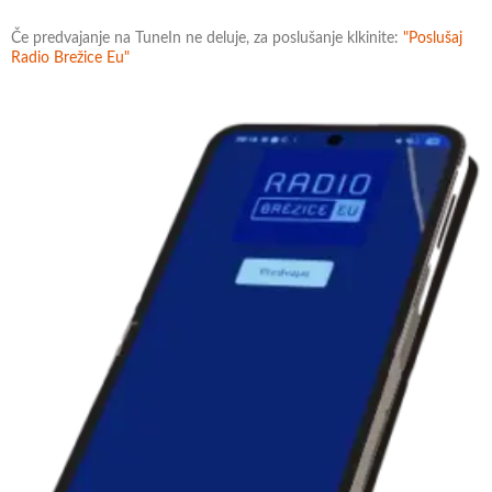
Če predvajanje na TuneIn ne deluje, za poslušanje klkinite:
"Poslušaj
Radio Brežice Eu"