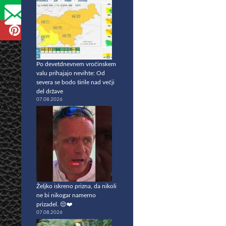
Po devetdnevnem vročinskem
valu prihajajo nevihte: Od
severa se bodo širile nad večji
del države
07.08.2026
Željko iskreno prizna, da nikoli
ne bi nikogar namerno
prizadel. 😔❤️
07.08.2026