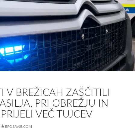
I V BREŽICAH ZAŠČITILI
ASILJA, PRI OBREŽJU IN
PRIJELI VEČ TUJCEV
EPOSAVJE.COM