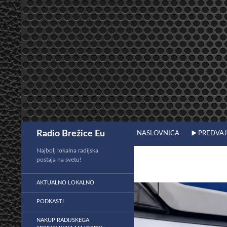
Preskoči
na
vsebino
Išči
Radio Brežice Eu
NASLOVNICA
▶️ PREDVA
Najbolj lokalna radijska
postaja na svetu!
AKTUALNO LOKALNO
PODKASTI
NAKUP RADIJSKEGA