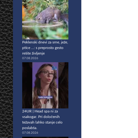
Peklenski dnevi za srne, ježe,
ptice …: s preprosto gesto
rešite življenje
07.08.2026
24UR | Head spa ni za
vsakogar. Pri določenih
težavah lahko stanje celo
poslabša.
07.08.2026