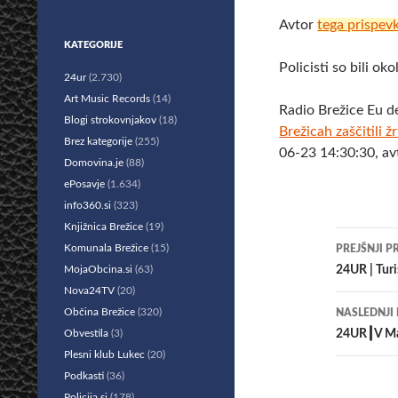
Avtor
tega prispev
KATEGORIJE
Policisti so bili ok
24ur
(2.730)
Art Music Records
(14)
Radio Brežice Eu d
Blogi strokovnjakov
(18)
Brežicah zaščitili ž
Brez kategorije
(255)
06-23 14:30:30, av
Domovina.je
(88)
ePosavje
(1.634)
info360.si
(323)
Knjižnica Brežice
(19)
Krmar
Komunala Brežice
(15)
PREJŠNJI P
po
MojaObcina.si
(63)
24UR | Turi
Nova24TV
(20)
prisp
Občina Brežice
(320)
NASLEDNJI
Obvestila
(3)
24UR┃V Mari
Plesni klub Lukec
(20)
Podkasti
(36)
Policija.si
(178)