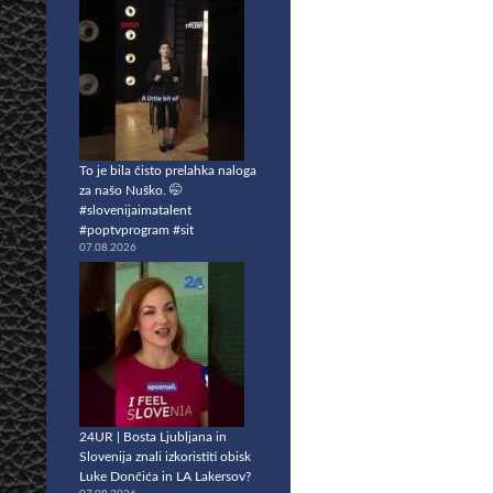
To je bila čisto prelahka naloga
za našo Nuško. 🤭
#slovenijaimatalent
#poptvprogram #sit
07.08.2026
24UR | Bosta Ljubljana in
Slovenija znali izkoristiti obisk
Luke Dončića in LA Lakersov?