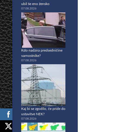
ubil še eno žensko
07.08.2026
Kdo nadzira predsedničine
varnostnike?
07.08.2026
Kaj bi se zgodilo, če pride do
ustavitve NEK?
07.08.2026