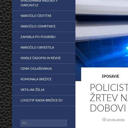
SPREJEMNIKA MAJORITY
OAKCASTLE
NAROČILO ČESTITKE
NAROČILO OSMRTNICE
ZAHVALA PO POGREBU
NAROČILO OBVESTILA
KINDLE ČASOPISI IN REVIJE
CENIK OGLAŠEVANJA
EPOSAVJE
KOMUNALA BREŽICE
POLICIST
VRTILJAK ŽELJA
ŽRTEV N
LOGOTIP RADIA BREŽICE EU
DOBOVI 
23.06.2026
Išči: