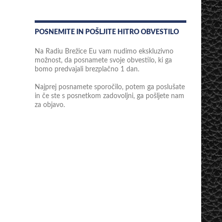
POSNEMITE IN POŠLJITE HITRO OBVESTILO
Na Radiu Brežice Eu vam nudimo ekskluzivno
možnost, da posnamete svoje obvestilo, ki ga
bomo predvajali brezplačno 1 dan.
Najprej posnamete sporočilo, potem ga poslušate
in če ste s posnetkom zadovoljni, ga pošljete nam
za objavo.