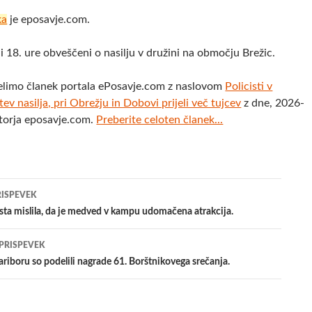
ka
je eposavje.com.
oli 18. ure obveščeni o nasilju v družini na območju Brežic.
elimo članek portala ePosavje.com z naslovom
Policisti v
rtev nasilja, pri Obrežju in Dobovi prijeli več tujcev
z dne, 2026-
torja eposavje.com.
Preberite celoten članek...
jenje
RISPEVEK
sta mislila, da je medved v kampu udomačena atrakcija.
evkih
 PRISPEVEK
boru so podelili nagrade 61. Borštnikovega srečanja.