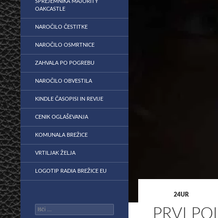
SPREJEMNIKA MAJORITY
OAKCASTLE
NAROČILO ČESTITKE
NAROČILO OSMRTNICE
ZAHVALA PO POGREBU
NAROČILO OBVESTILA
KINDLE ČASOPISI IN REVIJE
CENIK OGLAŠEVANJA
KOMUNALA BREŽICE
VRTILJAK ŽELJA
LOGOTIP RADIA BREŽICE EU
24UR
Išči:
PRVI PO