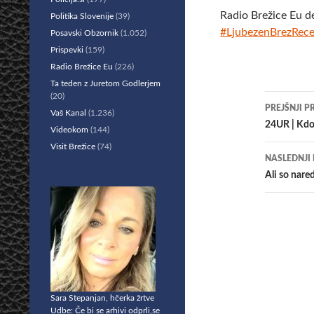
Radio Brežice Eu d
Politika Slovenije
(39)
#LjubezenBrezRec
Posavski Obzornik
(1.052)
Prispevki
(159)
Radio Brežice Eu
(226)
Ta teden z Juretom Godlerjem
(20)
Krmar
PREJŠNJI P
Vaš Kanal
(1.236)
po
24UR | Kdo
Videokom
(144)
Visit Brežice
(74)
prisp
NASLEDNJI
Ali so nare
Sara Stepanjan, hčerka žrtve
Udbe: Če bi se arhivi odprli,se