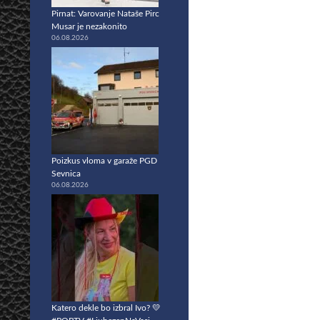
Pirnat: Varovanje Nataše Pirc
Musar je nezakonito
06.08.2026
Poizkus vloma v garaže PGD
Sevnica
06.08.2026
Katero dekle bo izbral Ivo? 💛