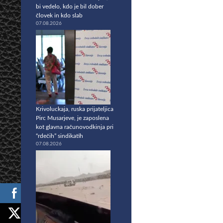
bi vedelo, kdo je bil dober
človek in kdo slab
07.08.2026
Krivoluckaja, ruska prijateljica
Pirc Musarjeve, je zaposlena
kot glavna računovodkinja pri
“rdečih” sindikatih
07.08.2026