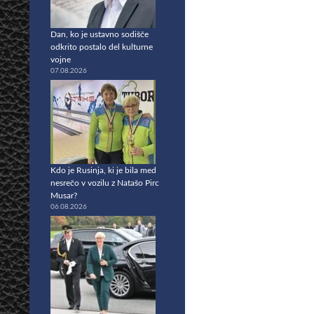
Dan, ko je ustavno sodišče
odkrito postalo del kulturne
vojne
07.08.2026
Kdo je Rusinja, ki je bila med
nesrečo v vozilu z Natašo Pirc
Musar?
06.08.2026