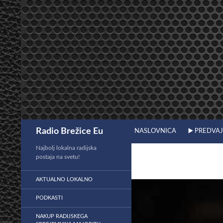
Preskoči
na
vsebino
Išči
Radio Brežice Eu
NASLOVNICA
▶️ PREDVA
Najbolj lokalna radijska
postaja na svetu!
AKTUALNO LOKALNO
PODKASTI
NAKUP RADIJSKEGA