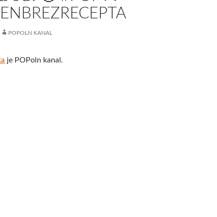
ZENBREZRECEPTA
POPOLN KANAL
ka
je POPoln kanal.