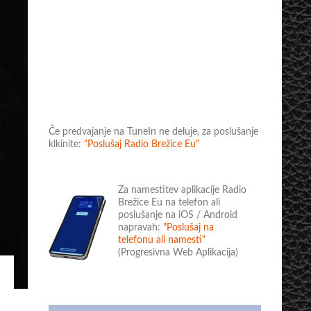
Če predvajanje na TuneIn ne deluje, za poslušanje
klkinite:
"Poslušaj Radio Brežice Eu"
Za namestitev aplikacije Radio
Brežice Eu na telefon ali
poslušanje na iOS / Android
napravah:
"Poslušaj na
telefonu ali namesti"
(Progresivna Web Aplikacija)