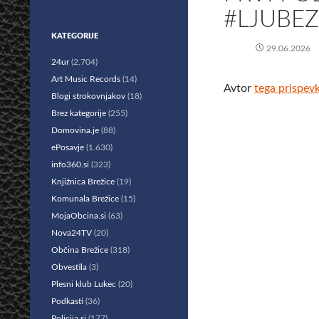
#LJUBE
KATEGORIJE
29.06.2026
24ur
(2.704)
Art Music Records
(14)
Avtor
tega prispev
Blogi strokovnjakov
(18)
Brez kategorije
(255)
Domovina.je
(88)
ePosavje
(1.630)
info360.si
(323)
Knjižnica Brežice
(19)
Komunala Brežice
(15)
MojaObcina.si
(63)
Nova24TV
(20)
Občina Brežice
(318)
Obvestila
(3)
Plesni klub Lukec
(20)
Podkasti
(36)
Policija.si
(177)