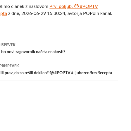
elimo članek z naslovom
Prvi poljub. 🥺 #POPTV
epta
z dne, 2026-06-29 15:30:24, avtorja POPoln kanal.
jenje
RISPEVEK
 bo novi zagovornik načela enakosti?
evkih
 PRISPEVEK
dili prav, da so rešili deklico? 🥺 #POPTV #LjubezenBrezRecepta