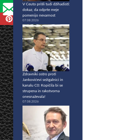
V Ceuto prišli tudi džihadisti:
dokaz, da odprte meje
pomenijo nevarnost
07.08.2026
Zdravniki ostro proti
Jankovićevi sežigalnici in
kanalu C0: Kopičila bi se
strupena in rakotvorna
onesnaževala!
07.08.2026