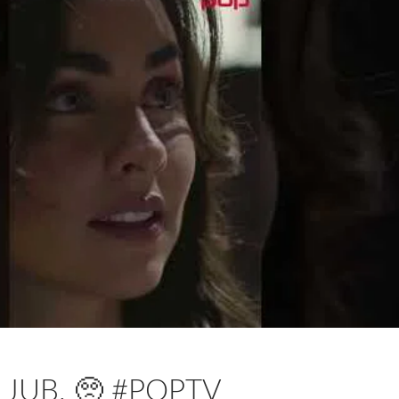
LJUB. 🥺 #POPTV