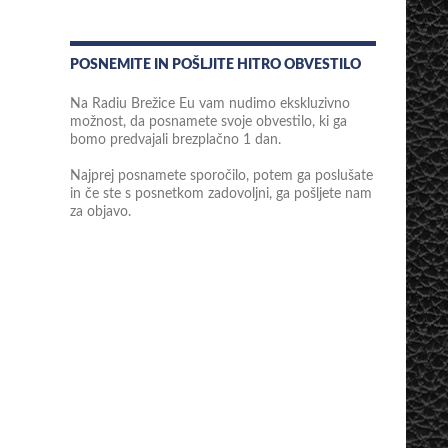
POSNEMITE IN POŠLJITE HITRO OBVESTILO
Na Radiu Brežice Eu vam nudimo ekskluzivno
možnost, da posnamete svoje obvestilo, ki ga
bomo predvajali brezplačno 1 dan.
Najprej posnamete sporočilo, potem ga poslušate
in če ste s posnetkom zadovoljni, ga pošljete nam
za objavo.