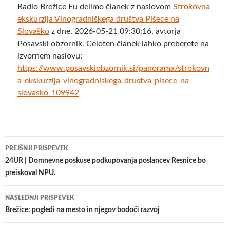
Radio Brežice Eu delimo članek z naslovom
Strokovna
ekskurzija Vinogradniškega društva Pišece na
Slovaško
z dne, 2026-05-21 09:30:16, avtorja
Posavski obzornik. Celoten članek lahko preberete na
izvornem naslovu:
https://www.posavskiobzornik.si/panorama/strokovn
a-ekskurzija-vinogradniskega-drustva-pisece-na-
slovasko-109942
Krmarjenje
PREJŠNJI PRISPEVEK
po
24UR | Domnevne poskuse podkupovanja poslancev Resnice bo
preiskoval NPU.
prispevkih
NASLEDNJI PRISPEVEK
Brežice: pogledi na mesto in njegov bodoči razvoj