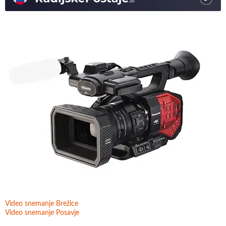
Video snemanje Brežice
Video snemanje Posavje