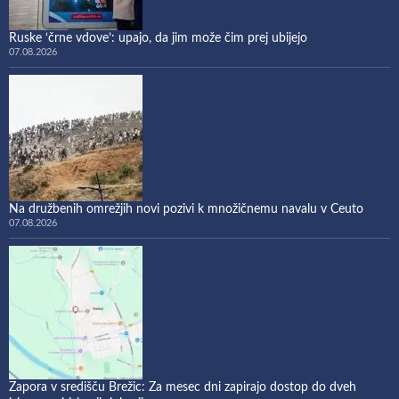
Ruske ‘črne vdove’: upajo, da jim može čim prej ubijejo
07.08.2026
Na družbenih omrežjih novi pozivi k množičnemu navalu v Ceuto
07.08.2026
Zapora v središču Brežic: Za mesec dni zapirajo dostop do dveh