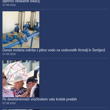
izjemno obiskanih lokacij
07.08.2026
Danes motena oskrba s pitno vodo na vodovodih Krmelj in Šentjanž
07.08.2026
Po devetdnevnem vročinskem valu kratek predah
07.08.2026