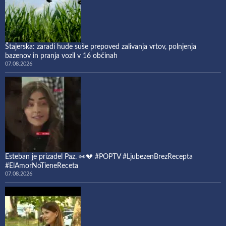
Štajerska: zaradi hude suše prepoved zalivanja vrtov, polnjenja
bazenov in pranja vozil v 16 občinah
07.08.2026
Esteban je prizadel Paz. 👀💔 #POPTV #LjubezenBrezRecepta
#ElAmorNoTieneReceta
07.08.2026