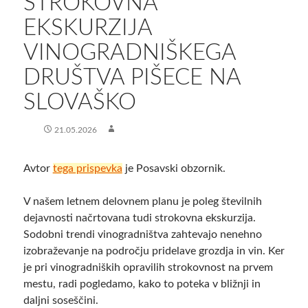
STROKOVNA
EKSKURZIJA
VINOGRADNIŠKEGA
DRUŠTVA PIŠECE NA
SLOVAŠKO
21.05.2026
Avtor
tega prispevka
je Posavski obzornik.
V našem letnem delovnem planu je poleg številnih
dejavnosti načrtovana tudi strokovna ekskurzija.
Sodobni trendi vinogradništva zahtevajo nenehno
izobraževanje na področju pridelave grozdja in vin. Ker
je pri vinogradniških opravilih strokovnost na prvem
mestu, radi pogledamo, kako to poteka v bližnji in
daljni soseščini.