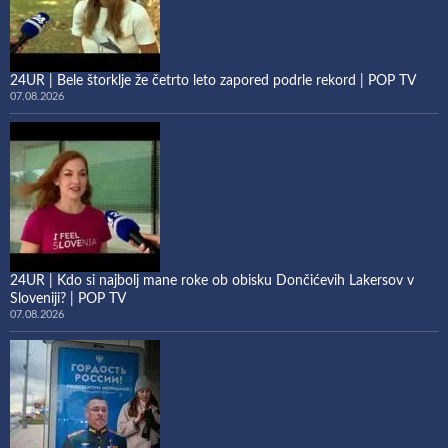
24UR | Bele štorklje že četrto leto zapored podrle rekord | POP TV
07.08.2026
24UR | Kdo si najbolj mane roke ob obisku Dončićevih Lakersov v
Sloveniji? | POP TV
07.08.2026