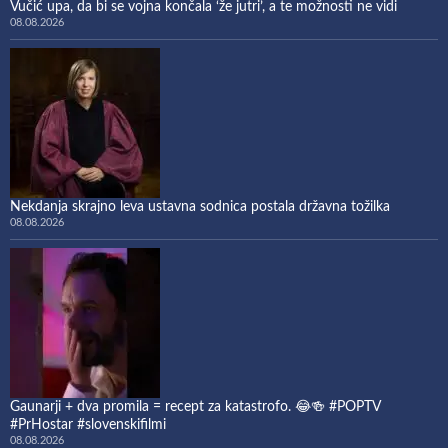
Vučić upa, da bi se vojna končala ‘že jutri’, a te možnosti ne vidi
08.08.2026
Nekdanja skrajno leva ustavna sodnica postala državna tožilka
08.08.2026
Gaunarji + dva promila = recept za katastrofo. 😂🍻 #POPTV
#PrHostar #slovenskifilmi
08.08.2026