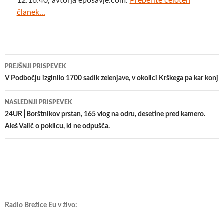
12:16:40, avtorja eposavje.com.
Preberite celoten
članek...
Krmarjenje
PREJŠNJI PRISPEVEK
po
V Podbočju izginilo 1700 sadik zelenjave, v okolici Krškega pa kar konj
prispevkih
NASLEDNJI PRISPEVEK
24UR┃Borštnikov prstan, 165 vlog na odru, desetine pred kamero.
Aleš Valič o poklicu, ki ne odpušča.
Radio Brežice Eu v živo: