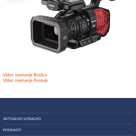
Video snemanje Brežice
Video snemanje Posavje
AKTUALNO LOKALNO
PODKASTI