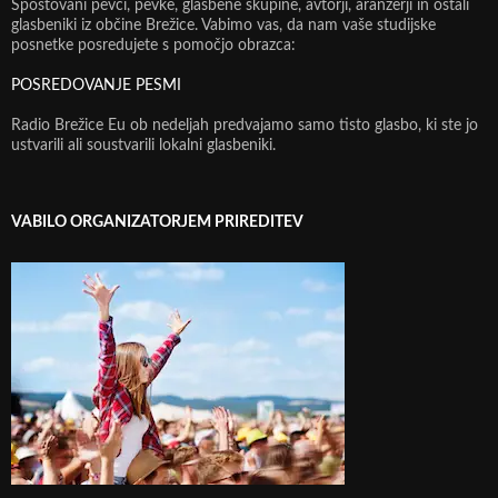
Spoštovani pevci, pevke, glasbene skupine, avtorji, aranžerji in ostali
glasbeniki iz občine Brežice. Vabimo vas, da nam vaše studijske
posnetke posredujete s pomočjo obrazca:
POSREDOVANJE PESMI
Radio Brežice Eu ob nedeljah predvajamo samo tisto glasbo, ki ste jo
ustvarili ali soustvarili lokalni glasbeniki.
VABILO ORGANIZATORJEM PRIREDITEV