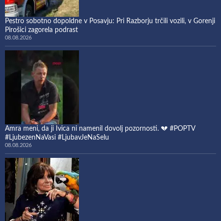
Pestro sobotno dopoldne v Posavju: Pri Razborju trčili vozili, v Gorenji
Pirošici zagorela podrast
08.08.2026
Amra meni, da ji Ivica ni namenil dovolj pozornosti. 💔 #POPTV
#LjubezenNaVasi #LjubavJeNaSelu
08.08.2026