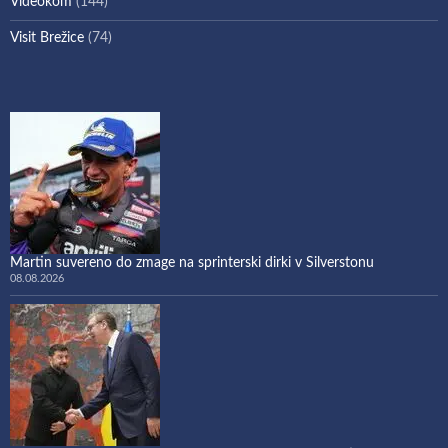
Videokom
(144)
Visit Brežice
(74)
Martin suvereno do zmage na sprinterski dirki v Silverstonu
08.08.2026