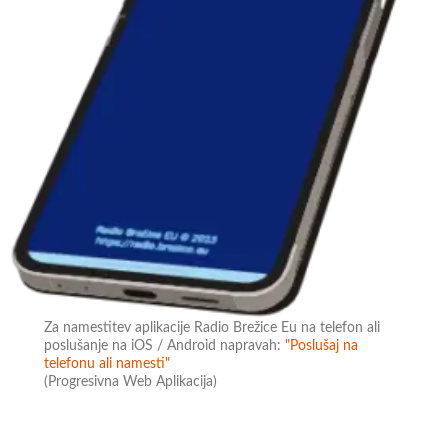
Za namestitev aplikacije Radio Brežice Eu na telefon ali
poslušanje na iOS / Android napravah:
"Poslušaj na
telefonu ali namesti"
(Progresivna Web Aplikacija)