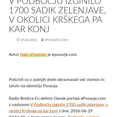
V PODBOČJU IZGINILO
1700 SADIK ZELENJAVE,
V OKOLICI KRŠKEGA PA
KAR KONJ
29.06.2026
EPOSAVJE.COM
Avtor
tega prispevka
je eposavje.com.
Policisti so v zadnjih dneh obravnavali več vlomov in
tatvin na območju Posavja.
Radio Brežice Eu delimo članek portala ePosavje.com
z naslovom
V Podbočju izginilo 1700 sadik zelenjave, v
okolici Krškega pa kar konj
z dne, 2026-06-29