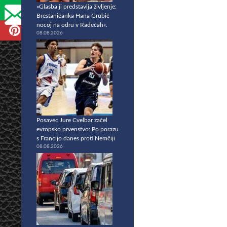
»Glasba ji predstavlja življenje:
Brestaničanka Hana Grubič
nocoj na odru v Radečah«.
08.08.2026
Posavec Jure Cvelbar začel
evropsko prvenstvo: Po porazu
s Francijo danes proti Nemčiji
08.08.2026