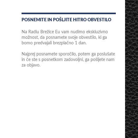
POSNEMITE IN POŠLJITE HITRO OBVESTILO
Na Radiu Brežice Eu vam nudimo ekskluzivno
možnost, da posnamete svoje obvestilo, ki ga
bomo predvajali brezplačno 1 dan.
Najprej posnamete sporočilo, potem ga poslušate
in če ste s posnetkom zadovoljni, ga pošljete nam
za objavo.