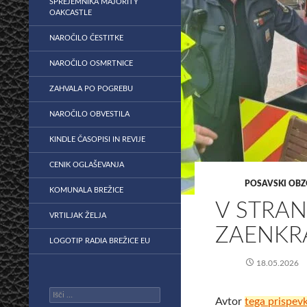
SPREJEMNIKA MAJORITY
OAKCASTLE
NAROČILO ČESTITKE
NAROČILO OSMRTNICE
ZAHVALA PO POGREBU
NAROČILO OBVESTILA
KINDLE ČASOPISI IN REVIJE
CENIK OGLAŠEVANJA
POSAVSKI OBZ
KOMUNALA BREŽICE
V STRAN
VRTILJAK ŽELJA
ZAENKRA
LOGOTIP RADIA BREŽICE EU
18.05.2026
Išči:
Avtor
tega prispev