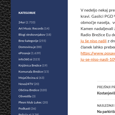
V nedeljo nekaj pre
KATEGORIJE
kravi. Gasilci PGD
območje naselja, ve
24ur
(2.733)
Kamen nadaljevali z
Art Music Records
(14)
Radio Brežice Eu d
Blogi strokovnjakov
(18)
ju še niso našli
z dn
Brez kategorije
(255)
članek lahko prebe
Domovina.je
(88)
https://www.posavs
ePosavje
(1.639)
ju-se-niso-nasli-1
info360.si
(323)
Knjižnica Brežice
(19)
Komunala Brežice
(15)
MojaObcina.si
(63)
Krmar
Nova24TV
(20)
PREJŠNJI P
Občina Brežice
(320)
po
Kostanjevi
Obvestila
(3)
prisp
Plesni klub Lukec
(20)
NASLEDNJI
Podkasti
(36)
Na parkiriš
Policija.si
(178)