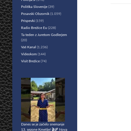
Politika Slovenije
(39)
Posavski Obzornik
(1.059)
Prispevki
(159)
Radio Brežice Eu
(228)
Ta teden z Juretom Godlerjem
(20)
Vaš Kanal
(1.236)
Videokom
(144)
Visit Brežice
(74)
Danes se je začelo snemanje
13. sezone Kmetije! 🎬🌾 Nova