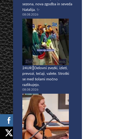
sezona, nova zgodba in seveda
Natalija. ✨
08.08.2026
24UR┃Delovni zvezki, izleti,
prevozi, tečaji, valete. Stroški
se med šolami močno
razlikujejo.
08.08.2026