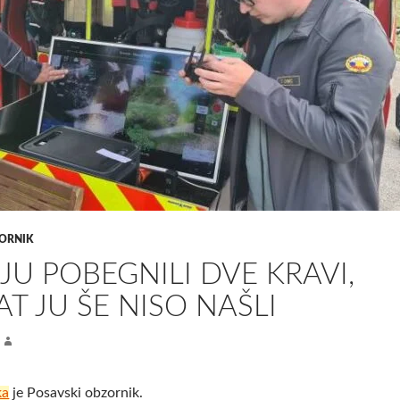
ORNIK
JU POBEGNILI DVE KRAVI,
T JU ŠE NISO NAŠLI
ka
je Posavski obzornik.