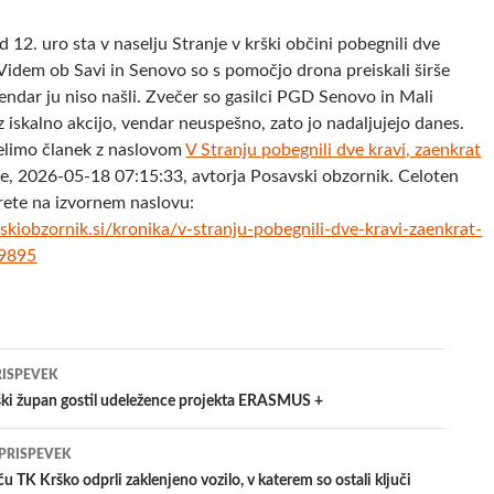
d 12. uro sta v naselju Stranje v krški občini pobegnili dve
 Videm ob Savi in Senovo so s pomočjo drona preiskali širše
ndar ju niso našli. Zvečer so gasilci PGD Senovo in Mali
 iskalno akcijo, vendar neuspešno, zato jo nadaljujejo danes.
elimo članek z naslovom
V Stranju pobegnili dve kravi, zaenkrat
e, 2026-05-18 07:15:33, avtorja Posavski obzornik. Celoten
rete na izvornem naslovu:
kiobzornik.si/kronika/v-stranju-pobegnili-dve-kravi-zaenkrat-
09895
jenje
RISPEVEK
ški župan gostil udeležence projekta ERASMUS +
evkih
 PRISPEVEK
ču TK Krško odprli zaklenjeno vozilo, v katerem so ostali ključi