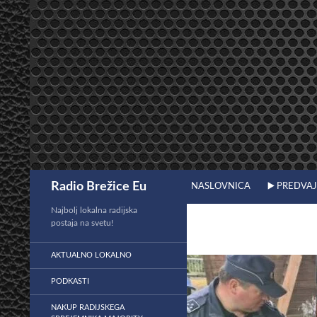
Preskoči
na
vsebino
Išči
Radio Brežice Eu
NASLOVNICA
▶️ PREDVA
Najbolj lokalna radijska
postaja na svetu!
AKTUALNO LOKALNO
PODKASTI
NAKUP RADIJSKEGA