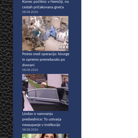
Konec počitnic v Nemčiji, na
cestah pričakovana gneča
08.08.2026
Potres med operacijo: kirurge
in opremo premetavalo po
dvorani
08.08.2026
Lindav o varovanju
predsednice: To ustvarja
nezaupanje v institucijo
08.08.2026