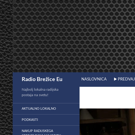
Preskoči
na
vsebino
Išči
Radio Brežice Eu
NASLOVNICA
▶️ PREDVA
Najbolj lokalna radijska
postaja na svetu!
AKTUALNO LOKALNO
PODKASTI
NAKUP RADIJSKEGA