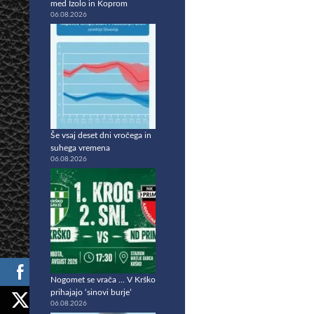
med Izolo in Koprom
06.08.2026
Še vsaj deset dni vročega in
suhega vremena
06.08.2026
Nogomet se vrača … V Krško
prihajajo ‘sinovi burje’
06.08.2026