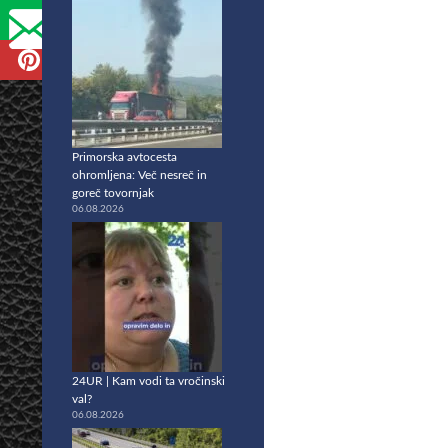
Primorska avtocesta
ohromljena: Več nesreč in
goreč tovornjak
06.08.2026
24UR | Kam vodi ta vročinski
val?
06.08.2026