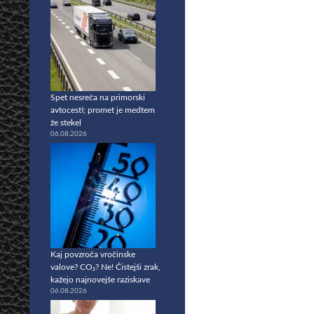
Spet nesreča na primorski
avtocesti; promet je medtem
že stekel
06.08.2026
Kaj povzroča vročinske
valove? CO₂? Ne! Čistejši zrak,
kažejo najnovejše raziskave
06.08.2026