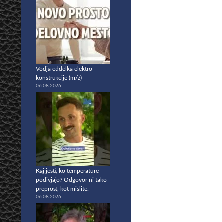
Vodja oddelka elektro
konstrukcije (m/ž)
06.08.2026
Kaj jesti, ko temperature
podivjajo? Odgovor ni tako
preprost, kot mislite.
06.08.2026