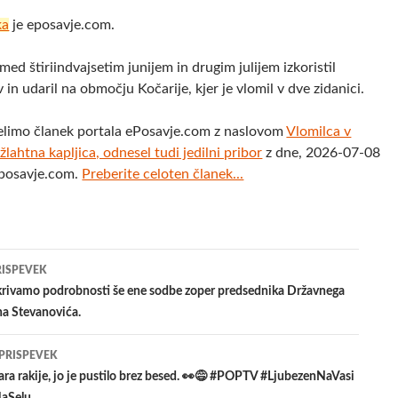
ka
je eposavje.com.
med štiriindvajsetim junijem in drugim julijem izkoristil
 in udaril na območju Kočarije, kjer je vlomil v dve zidanici.
elimo članek portala ePosavje.com z naslovom
Vlomilca v
žlahtna kapljica, odnesel tudi jedilni pribor
z dne, 2026-07-08
eposavje.com.
Preberite celoten članek...
jenje
RISPEVEK
ivamo podrobnosti še ene sodbe zoper predsednika Državnega
na Stevanovića.
evkih
 PRISPEVEK
ara rakije, jo je pustilo brez besed. 👀😅 #POPTV #LjubezenNaVasi