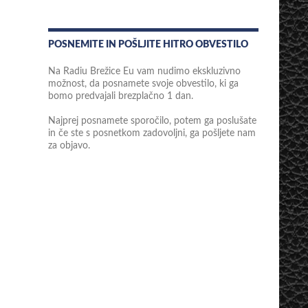
POSNEMITE IN POŠLJITE HITRO OBVESTILO
Na Radiu Brežice Eu vam nudimo ekskluzivno
možnost, da posnamete svoje obvestilo, ki ga
bomo predvajali brezplačno 1 dan.
Najprej posnamete sporočilo, potem ga poslušate
in če ste s posnetkom zadovoljni, ga pošljete nam
za objavo.