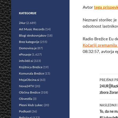
Avtor
tega prispev
KATEGORIJE
Neznani storilec je 
24ur
(2.689)
odsotnost lastnikov
Art Music Records
(14)
Blogi strokovnjakov
(18)
Radio Brežice Eu d
Brez kategorije
(255)
Kočariji premamila 
Domovina.je
(87)
08:32:57, avtorja 
ePosavje
(1.627)
info360.si
(323)
Knjižnica Brežice
(19)
Komunala Brežice
(15)
Krmar
MojaObcina.si
(63)
PREJŠNJI P
po
Nova24TV
(20)
24UR┃Razkr
Občina Brežice
(318)
zbora Zora
prisp
Obvestila
(3)
Plesni klub Lukec
(20)
NASLEDNJI
Podkasti
(36)
To, da ne m
Policija.si
(177)