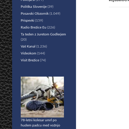
#LjubavJeN
Politika Slovenije
(39)
Posavski Obzornik
(1.049)
Prispevki
(159)
Radio Brežice Eu
(226)
Ta teden z Juretom Godlerjem
(20)
Vaš Kanal
(1.236)
Videokom
(144)
Visit Brežice
(74)
78-letni kolesar umrl po
hudem padcu med vožnjo