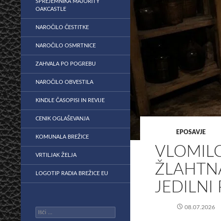
SPREJEMNIKA MAJORITY
OAKCASTLE
NAROČILO ČESTITKE
NAROČILO OSMRTNICE
ZAHVALA PO POGREBU
NAROČILO OBVESTILA
KINDLE ČASOPISI IN REVIJE
CENIK OGLAŠEVANJA
EPOSAVJE
KOMUNALA BREŽICE
VLOMILC
VRTILJAK ŽELJA
ŽLAHTNA
LOGOTIP RADIA BREŽICE EU
JEDILNI
08.07.2026
Išči: