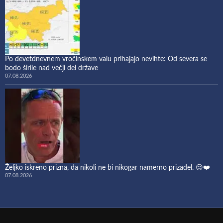
Po devetdnevnem vročinskem valu prihajajo nevihte: Od severa se
bodo širile nad večji del države
07.08.2026
Željko iskreno prizna, da nikoli ne bi nikogar namerno prizadel. 😔❤️
07.08.2026