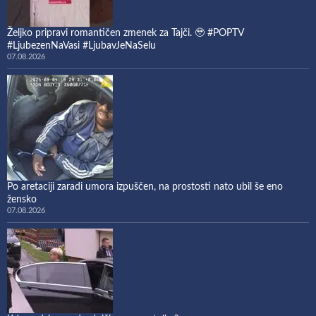
Željko pripravi romantičen zmenek za Tajči. 🥹 #POPTV
#LjubezenNaVasi #LjubavJeNaSelu
07.08.2026
Po aretaciji zaradi umora izpuščen, na prostosti nato ubil še eno
žensko
07.08.2026