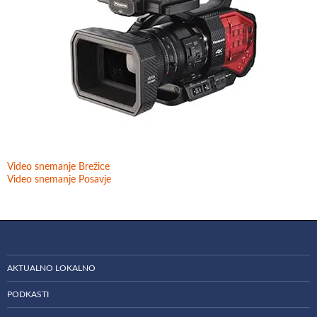
Video snemanje Brežice
Video snemanje Posavje
AKTUALNO LOKALNO
PODKASTI