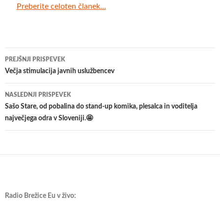
Preberite celoten članek...
Krmarjenje
PREJŠNJI PRISPEVEK
po
Večja stimulacija javnih uslužbencev
prispevkih
NASLEDNJI PRISPEVEK
Sašo Stare, od pobalina do stand-up komika, plesalca in voditelja
največjega odra v Sloveniji.🤩
Radio Brežice Eu v živo: