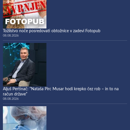
Tožilstvo noče posredovati obtožnice v zadevi Fotopub
08.08.2026
Aljuš Pertinač: “Nataša Pirc Musar hodi krepko čez rob – in to na
račun države”
08.08.2026