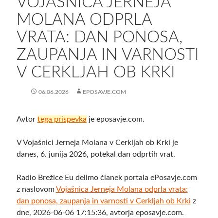
VOJAŠNICA JERNEJA
MOLANA ODPRLA
VRATA: DAN PONOSA,
ZAUPANJA IN VARNOSTI
V CERKLJAH OB KRKI
06.06.2026
EPOSAVJE.COM
Avtor
tega prispevka
je eposavje.com.
V Vojašnici Jerneja Molana v Cerkljah ob Krki je
danes, 6. junija 2026, potekal dan odprtih vrat.
Radio Brežice Eu delimo članek portala ePosavje.com
z naslovom
Vojašnica Jerneja Molana odprla vrata:
dan ponosa, zaupanja in varnosti v Cerkljah ob Krki
z
dne, 2026-06-06 17:15:36, avtorja eposavje.com.