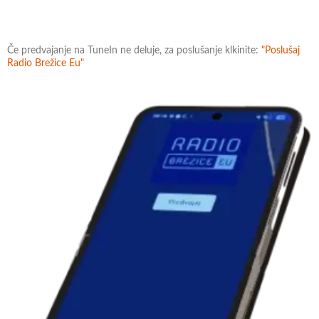
Če predvajanje na TuneIn ne deluje, za poslušanje klkinite:
"Poslušaj
Radio Brežice Eu"