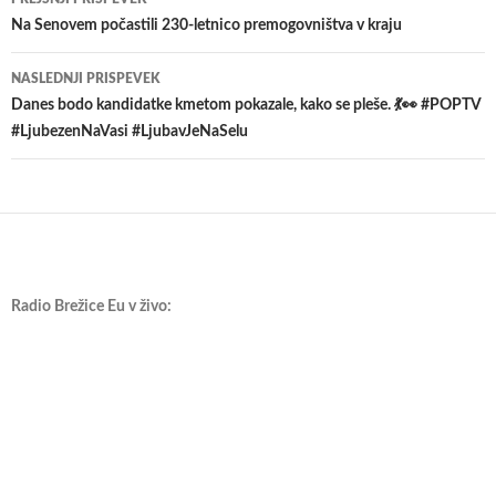
po
Na Senovem počastili 230-letnico premogovništva v kraju
prispevkih
NASLEDNJI PRISPEVEK
Danes bodo kandidatke kmetom pokazale, kako se pleše. 💃👀 #POPTV
#LjubezenNaVasi #LjubavJeNaSelu
Radio Brežice Eu v živo: