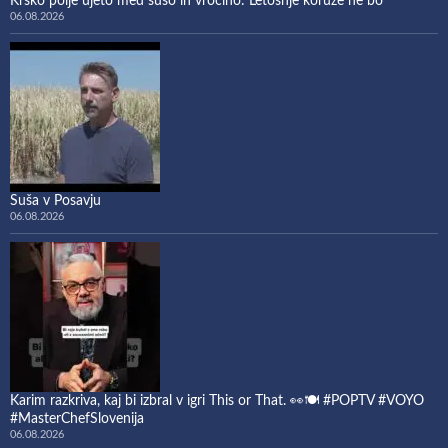
Krško polje ujeto med sušo in vročino: Letošnje koruze ne bo
06.08.2026
Suša v Posavju
06.08.2026
Karim razkriva, kaj bi izbral v igri This or That. 👀🍽️ #POPTV #VOYO
#MasterChefSlovenija
06.08.2026