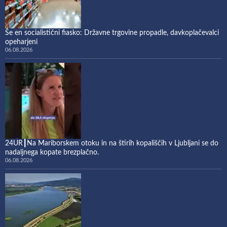
Še en socialistični fiasko: Državne trgovine propadle, davkoplačevalci
opeharjeni
06.08.2026
24UR┃Na Mariborskem otoku in na štirih kopališčih v Ljubljani se do
nadaljnega kopate brezplačno.
06.08.2026