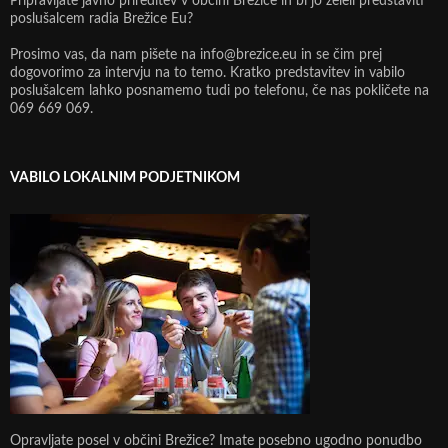
Pripravljate javno prireditev v občini Brežice in bi jo želeli predstaviti
poslušalcem radia Brežice Eu?
Prosimo vas, da nam pišete na info@brezice.eu in se čim prej
dogovorimo za intervju na to temo. Kratko predstavitev in vabilo
poslušalcem lahko posnamemo tudi po telefonu, če nas pokličete na
069 669 069.
VABILO LOKALNIM PODJETNIKOM
Opravljate posel v občini Brežice? Imate posebno ugodno ponudbo