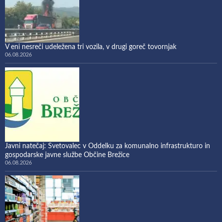
V eni nesreči udeležena tri vozila, v drugi goreč tovornjak
06.08.2026
Javni natečaj: Svetovalec v Oddelku za komunalno infrastrukturo in
gospodarske javne službe Občine Brežice
06.08.2026