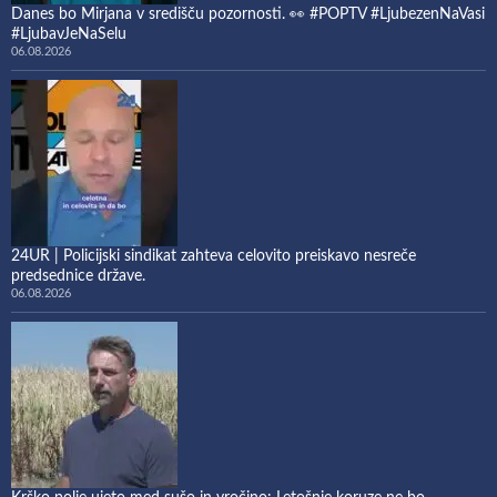
Danes bo Mirjana v središču pozornosti. 👀 #POPTV #LjubezenNaVasi
#LjubavJeNaSelu
06.08.2026
24UR | Policijski sindikat zahteva celovito preiskavo nesreče
predsednice države.
06.08.2026