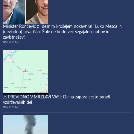
Minister Rončević z ´desnim krošejem nokavtiral´ Luko Mesca in
(nevladno) tovarišijo: Šole ne bodo več vzgajale lenuhov in
zavistnežev!
06.08.2026
⚠️ PREVIDNO V MRZLAVI VASI: Delna zapora ceste zaradi
vzdrževalnih del
06.08.2026