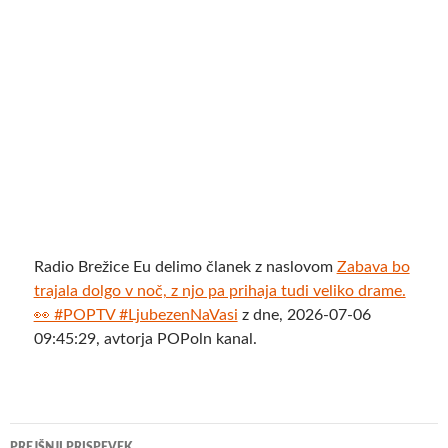
Radio Brežice Eu delimo članek z naslovom
Zabava bo
trajala dolgo v noč, z njo pa prihaja tudi veliko drame.
👀 #POPTV #LjubezenNaVasi
z dne, 2026-07-06
09:45:29, avtorja POPoln kanal.
Krmarjenje
PREJŠNJI PRISPEVEK