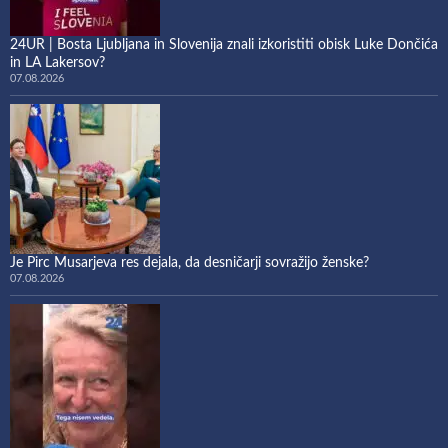
24UR | Bosta Ljubljana in Slovenija znali izkoristiti obisk Luke Dončića
in LA Lakersov?
07.08.2026
Je Pirc Musarjeva res dejala, da desničarji sovražijo ženske?
07.08.2026