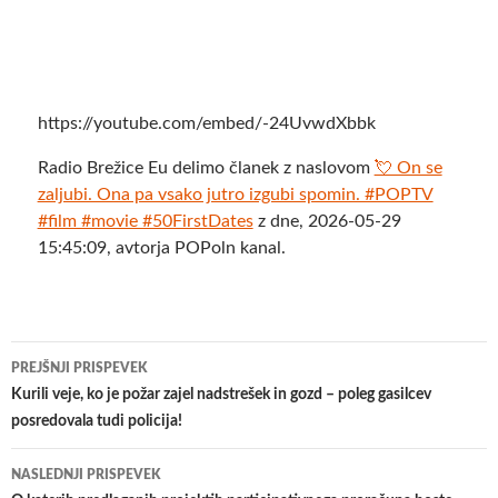
https://youtube.com/embed/-24UvwdXbbk
Radio Brežice Eu delimo članek z naslovom
💘 On se
zaljubi. Ona pa vsako jutro izgubi spomin. #POPTV
#film #movie #50FirstDates
z dne, 2026-05-29
15:45:09, avtorja POPoln kanal.
Krmarjenje
PREJŠNJI PRISPEVEK
po
Kurili veje, ko je požar zajel nadstrešek in gozd – poleg gasilcev
posredovala tudi policija!
prispevkih
NASLEDNJI PRISPEVEK