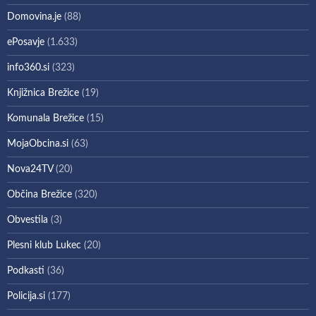
Domovina.je
(88)
ePosavje
(1.633)
info360.si
(323)
Knjižnica Brežice
(19)
Komunala Brežice
(15)
MojaObcina.si
(63)
Nova24TV
(20)
Občina Brežice
(320)
Obvestila
(3)
Plesni klub Lukec
(20)
Podkasti
(36)
Policija.si
(177)