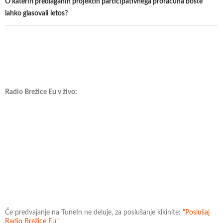
O katerih predlaganih projektih participativnega proračuna boste
lahko glasovali letos?
Radio Brežice Eu v živo:
Če predvajanje na TuneIn ne deluje, za poslušanje klkinite:
"Poslušaj
Radio Brežice Eu"