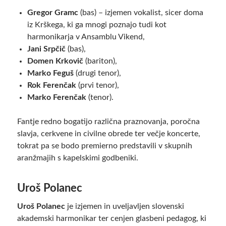
Gregor Gramc
(bas) – izjemen vokalist, sicer doma
iz Krškega, ki ga mnogi poznajo tudi kot
harmonikarja v Ansamblu Vikend,
Jani Srpčič
(bas),
Domen Krkovič
(bariton),
Marko Feguš
(drugi tenor),
Rok Ferenčak
(prvi tenor),
Marko Ferenčak
(tenor).
Fantje redno bogatijo različna praznovanja, poročna
slavja, cerkvene in civilne obrede ter večje koncerte,
tokrat pa se bodo premierno predstavili v skupnih
aranžmajih s kapelskimi godbeniki.
Uroš Polanec
Uroš Polanec
je izjemen in uveljavljen slovenski
akademski harmonikar ter cenjen glasbeni pedagog, ki