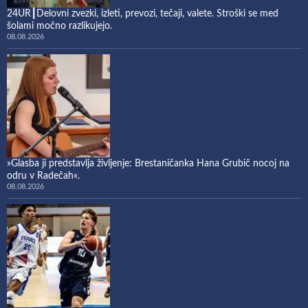
24UR┃Delovni zvezki, izleti, prevozi, tečaji, valete. Stroški se med
šolami močno razlikujejo.
08.08.2026
»Glasba ji predstavlja življenje: Brestaničanka Hana Grubič nocoj na
odru v Radečah«.
08.08.2026