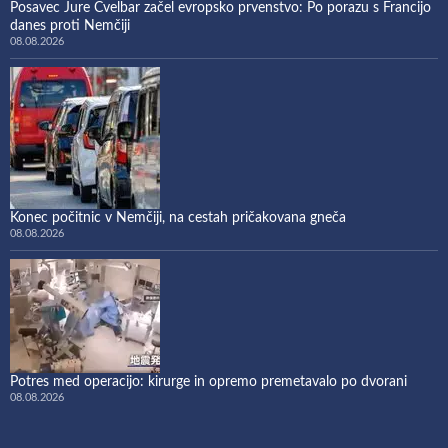
Posavec Jure Cvelbar začel evropsko prvenstvo: Po porazu s Francijo
danes proti Nemčiji
08.08.2026
Konec počitnic v Nemčiji, na cestah pričakovana gneča
08.08.2026
Potres med operacijo: kirurge in opremo premetavalo po dvorani
08.08.2026