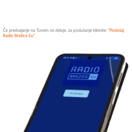
Če predvajanje na TuneIn ne deluje, za poslušanje klkinite:
"Poslušaj
Radio Brežice Eu"