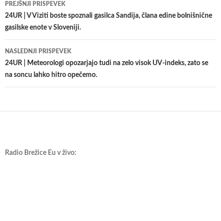
Krmarjenje
PREJŠNJI PRISPEVEK
po
24UR | V Viziti boste spoznali gasilca Sandija, člana edine bolnišnične
gasilske enote v Sloveniji.
prispevkih
NASLEDNJI PRISPEVEK
24UR | Meteorologi opozarjajo tudi na zelo visok UV-indeks, zato se
na soncu lahko hitro opečemo.
Radio Brežice Eu v živo: