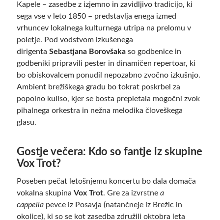
Kapele – zasedbe z izjemno in zavidljivo tradicijo, ki
sega vse v leto 1850 – predstavlja enega izmed
vrhuncev lokalnega kulturnega utripa na prelomu v
poletje. Pod vodstvom izkušenega
dirigenta
Sebastjana Borovšaka
so godbenice in
godbeniki pripravili pester in dinamičen repertoar, ki
bo obiskovalcem ponudil nepozabno zvočno izkušnjo.
Ambient brežiškega gradu bo tokrat poskrbel za
popolno kuliso, kjer se bosta prepletala mogočni zvok
pihalnega orkestra in nežna melodika človeškega
glasu.
Gostje večera: Kdo so fantje iz skupine
Vox Trot?
Poseben pečat letošnjemu koncertu bo dala domača
vokalna skupina
Vox Trot
. Gre za izvrstne
a
cappella
pevce iz Posavja (natančneje iz Brežic in
okolice), ki so se kot zasedba združili oktobra leta