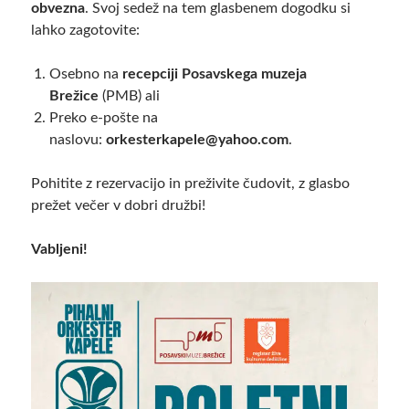
obvezna
. Svoj sedež na tem glasbenem dogodku si
lahko zagotovite:
Osebno na
recepciji Posavskega muzeja
Brežice
(PMB) ali
Preko e-pošte na
naslovu:
orkesterkapele@yahoo.com
.
Pohitite z rezervacijo in preživite čudovit, z glasbo
prežet večer v dobri družbi!
Vabljeni!