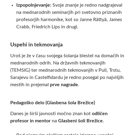
Izpopolnjevanje:
Svoje znanje je redno nadgrajeval
na mednarodnih seminarjih pri svetovno priznanih
profesorjih harmonike, kot so Janne Rättyä, James
Crabb, Friedrich Lips in drugi.
Uspehi in tekmovanja
Uroš je že v času svojega šolanja blestel na domačih in
mednarodnih odrih. Na državnih tekmovanjih
(TEMSIG) ter mednarodnih tekmovanjih v Puli, Trstu,
Sarajevu in Castelfidardu je redno posegal po najvišjih
mestih in prejemal
prve nagrade
.
Pedagoško delo (Glasbena šola Brežice)
Danes je širši javnosti močno znan kot
odličen
profesor in mentor
na
Glasbeni šoli Brežice
.