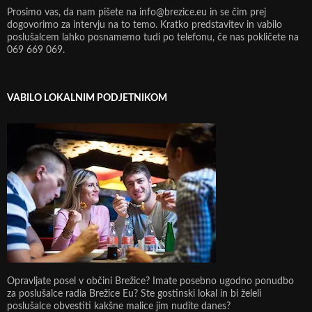
Prosimo vas, da nam pišete na info@brezice.eu in se čim prej
dogovorimo za intervju na to temo. Kratko predstavitev in vabilo
poslušalcem lahko posnamemo tudi po telefonu, če nas pokličete na
069 669 069.
VABILO LOKALNIM PODJETNIKOM
Opravljate posel v občini Brežice? Imate posebno ugodno ponudbo
za poslušalce radia Brežice Eu? Ste gostinski lokal in bi želeli
poslušalce obvestiti kakšne malice jim nudite danes?