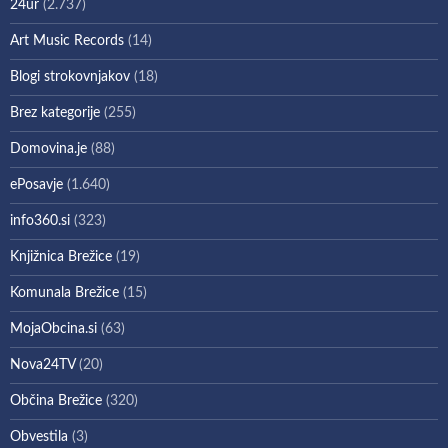
24ur
(2.737)
Art Music Records
(14)
Blogi strokovnjakov
(18)
Brez kategorije
(255)
Domovina.je
(88)
ePosavje
(1.640)
info360.si
(323)
Knjižnica Brežice
(19)
Komunala Brežice
(15)
MojaObcina.si
(63)
Nova24TV
(20)
Občina Brežice
(320)
Obvestila
(3)