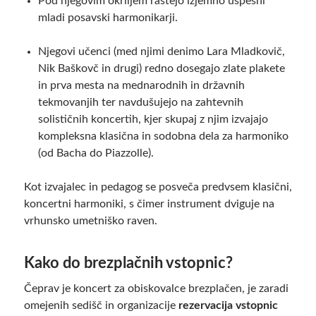
Pod njegovim okriljem rastejo izjemno uspešni
mladi posavski harmonikarji.
Njegovi učenci (med njimi denimo Lara Mladkovič,
Nik Baškovč in drugi) redno dosegajo zlate plakete
in prva mesta na mednarodnih in državnih
tekmovanjih ter navdušujejo na zahtevnih
solističnih koncertih, kjer skupaj z njim izvajajo
kompleksna klasična in sodobna dela za harmoniko
(od Bacha do Piazzolle).
Kot izvajalec in pedagog se posveča predvsem klasični,
koncertni harmoniki, s čimer instrument dviguje na
vrhunsko umetniško raven.
Kako do brezplačnih vstopnic?
Čeprav je koncert za obiskovalce brezplačen, je zaradi
omejenih sedišč in organizacije
rezervacija vstopnic