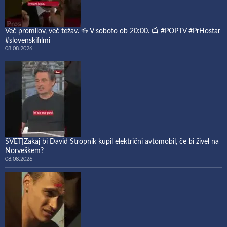
Več promilov, več težav. 🍻 V soboto ob 20:00. 📺 #POPTV #PrHostar
#slovenskifilmi
08.08.2026
SVET|Zakaj bi David Stropnik kupil električni avtomobil, če bi živel na
Norveškem?
08.08.2026