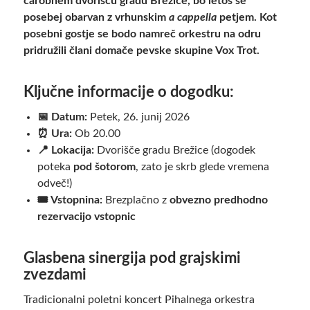
čarobnem dvorišču gradu Brežice, bo letos še
posebej obarvan z vrhunskim
a cappella
petjem. Kot
posebni gostje se bodo namreč orkestru na odru
pridružili člani domače pevske skupine Vox Trot.
Ključne informacije o dogodku:
📅 Datum:
Petek, 26. junij 2026
⏰ Ura:
Ob 20.00
📍 Lokacija:
Dvorišče gradu Brežice (dogodek
poteka
pod šotorom
, zato je skrb glede vremena
odveč!)
🎟️ Vstopnina:
Brezplačno z
obvezno predhodno
rezervacijo vstopnic
Glasbena sinergija pod grajskimi
zvezdami
Tradicionalni poletni koncert Pihalnega orkestra