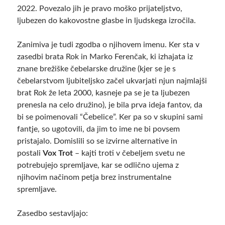
2022. Povezalo jih je pravo moško prijateljstvo,
ljubezen do kakovostne glasbe in ljudskega izročila.
Zanimiva je tudi zgodba o njihovem imenu. Ker sta v
zasedbi brata Rok in Marko Ferenčak, ki izhajata iz
znane brežiške čebelarske družine (kjer se je s
čebelarstvom ljubiteljsko začel ukvarjati njun najmlajši
brat Rok že leta 2000, kasneje pa se je ta ljubezen
prenesla na celo družino), je bila prva ideja fantov, da
bi se poimenovali “Čebelice”. Ker pa so v skupini sami
fantje, so ugotovili, da jim to ime ne bi povsem
pristajalo. Domislili so se izvirne alternative in
postali
Vox Trot
– kajti troti v čebeljem svetu ne
potrebujejo spremljave, kar se odlično ujema z
njihovim načinom petja brez instrumentalne
spremljave.
Zasedbo sestavljajo: