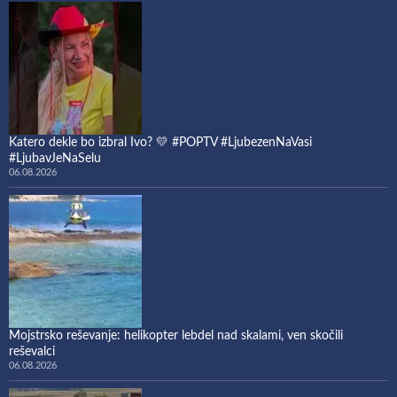
Katero dekle bo izbral Ivo? 💛 #POPTV #LjubezenNaVasi
#LjubavJeNaSelu
06.08.2026
Mojstrsko reševanje: helikopter lebdel nad skalami, ven skočili
reševalci
06.08.2026