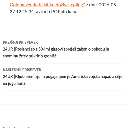
Goloba vendarle lahko doživel epilog?
z dne, 2026-05-
27 12:45:34, avtorja POPoln kanal.
Krmarjenje
PREJŠNJI PRISPEVEK
po
24UR┃Poslanci so s 50-imi glasovi sprejeli zakon o pokopu in
spominu žrtev prikritih grobišč.
prispevkih
NASLEDNJI PRISPEVEK
24UR┃Kljub premirju in pogajanjem je Ameriška vojska napadla cilje
na jugu Irana.