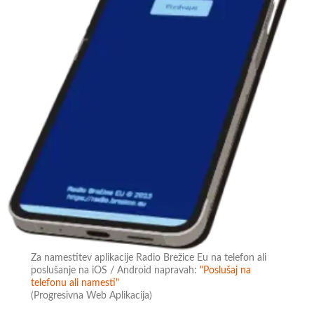
Za namestitev aplikacije Radio Brežice Eu na telefon ali
poslušanje na iOS / Android napravah:
"Poslušaj na
telefonu ali namesti"
(Progresivna Web Aplikacija)