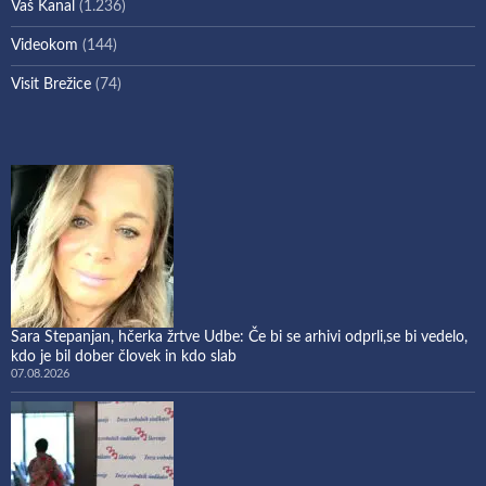
Vaš Kanal
(1.236)
Videokom
(144)
Visit Brežice
(74)
Sara Stepanjan, hčerka žrtve Udbe: Če bi se arhivi odprli,se bi vedelo,
kdo je bil dober človek in kdo slab
07.08.2026