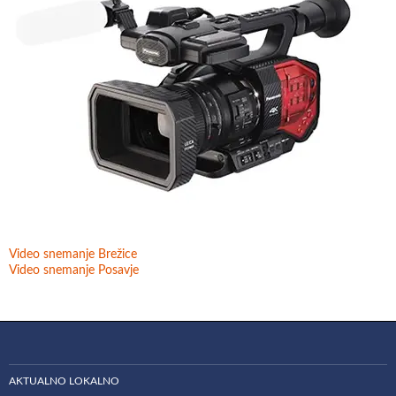
Video snemanje Brežice
Video snemanje Posavje
AKTUALNO LOKALNO