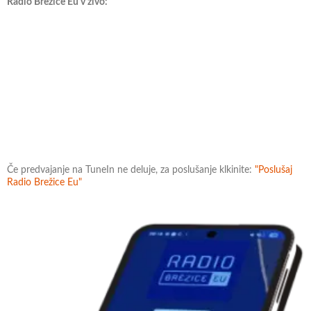
Radio Brežice Eu v živo:
Če predvajanje na TuneIn ne deluje, za poslušanje klkinite:
"Poslušaj
Radio Brežice Eu"