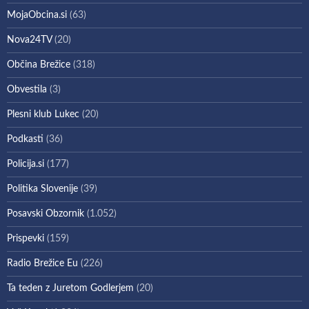
MojaObcina.si
(63)
Nova24TV
(20)
Občina Brežice
(318)
Obvestila
(3)
Plesni klub Lukec
(20)
Podkasti
(36)
Policija.si
(177)
Politika Slovenije
(39)
Posavski Obzornik
(1.052)
Prispevki
(159)
Radio Brežice Eu
(226)
Ta teden z Juretom Godlerjem
(20)