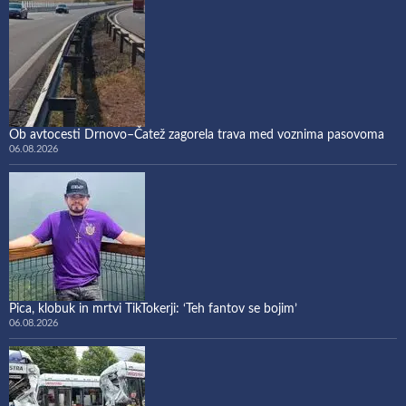
Ob avtocesti Drnovo–Čatež zagorela trava med voznima pasovoma
06.08.2026
Pica, klobuk in mrtvi TikTokerji: ‘Teh fantov se bojim’
06.08.2026