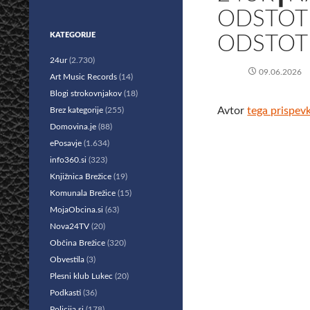
ODSTOT
KATEGORIJE
ODSTOTE
24ur
(2.730)
09.06.2026
Art Music Records
(14)
Blogi strokovnjakov
(18)
Avtor
tega prispev
Brez kategorije
(255)
Domovina.je
(88)
ePosavje
(1.634)
info360.si
(323)
Knjižnica Brežice
(19)
Komunala Brežice
(15)
MojaObcina.si
(63)
Nova24TV
(20)
Občina Brežice
(320)
Obvestila
(3)
Plesni klub Lukec
(20)
Podkasti
(36)
Policija.si
(178)