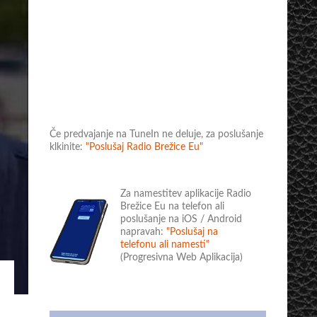
Če predvajanje na TuneIn ne deluje, za poslušanje
klkinite:
"Poslušaj Radio Brežice Eu"
Za namestitev aplikacije Radio
Brežice Eu na telefon ali
poslušanje na iOS / Android
napravah:
"Poslušaj na
telefonu ali namesti"
(Progresivna Web Aplikacija)