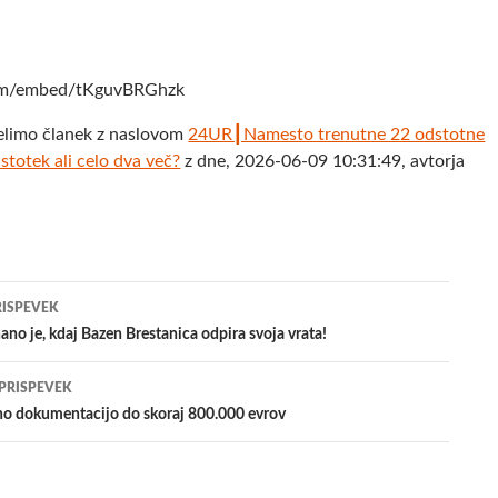
com/embed/tKguvBRGhzk
elimo članek z naslovom
24UR┃Namesto trenutne 22 odstotne
stotek ali celo dva več?
z dne, 2026-06-09 10:31:49, avtorja
jenje
RISPEVEK
no je, kdaj Bazen Brestanica odpira svoja vrata!
evkih
 PRISPEVEK
no dokumentacijo do skoraj 800.000 evrov