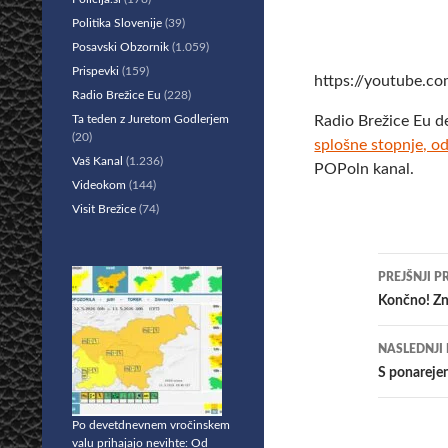
Politika Slovenije
(39)
Posavski Obzornik
(1.059)
Prispevki
(159)
https://youtube.
Radio Brežice Eu
(228)
Ta teden z Juretom Godlerjem
Radio Brežice Eu d
(20)
splošne stopnje, od
Vaš Kanal
(1.236)
POPoln kanal.
Videokom
(144)
Visit Brežice
(74)
Krmar
PREJŠNJI P
po
Končno! Zna
prisp
NASLEDNJI
S ponareje
Po devetdnevnem vročinskem
valu prihajajo nevihte: Od