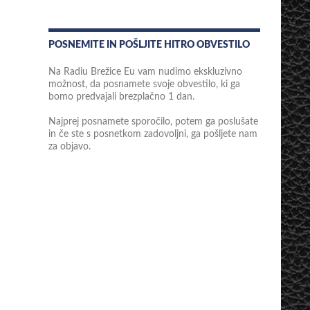
POSNEMITE IN POŠLJITE HITRO OBVESTILO
Na Radiu Brežice Eu vam nudimo ekskluzivno
možnost, da posnamete svoje obvestilo, ki ga
bomo predvajali brezplačno 1 dan.
Najprej posnamete sporočilo, potem ga poslušate
in če ste s posnetkom zadovoljni, ga pošljete nam
za objavo.