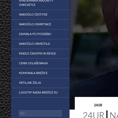
SPREJEMNIKA MAJORITY
OAKCASTLE
NAROČILO ČESTITKE
NAROČILO OSMRTNICE
ZAHVALA PO POGREBU
NAROČILO OBVESTILA
KINDLE ČASOPISI IN REVIJE
CENIK OGLAŠEVANJA
KOMUNALA BREŽICE
VRTILJAK ŽELJA
LOGOTIP RADIA BREŽICE EU
24UR
Išči:
24UR┃N