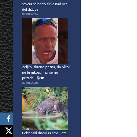
severa se bodo širile nad večji
del države
07.08.2026
Željko iskreno prizna, da nikoli
ne bi nikogar namerno
prizadel. 😔❤️
07.08.2026
Peklenski dnevi za srne, ježe,