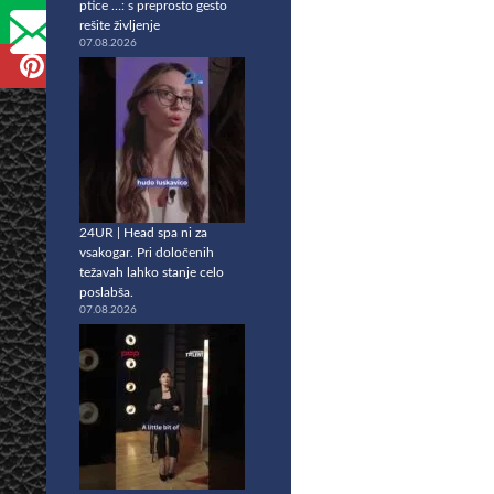
ptice …: s preprosto gesto
rešite življenje
07.08.2026
24UR | Head spa ni za
vsakogar. Pri določenih
težavah lahko stanje celo
poslabša.
07.08.2026