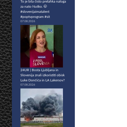
To je bila čisto prelahka naloga
za našo Nuško. 🤭
#slovenijaimatalent
#poptvprogram #sit
07.08.2026
24UR | Bosta Ljubljana in
Slovenija znali izkoristiti obisk
Luke Dončića in LA Lakersov?
07.08.2026