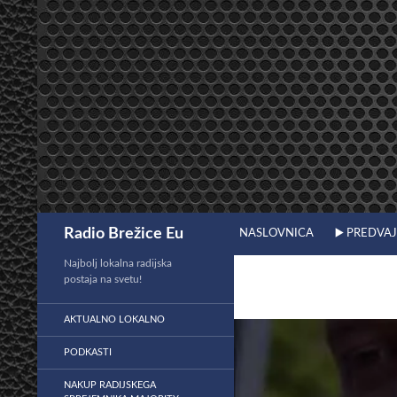
Preskoči
na
vsebino
Išči
Radio Brežice Eu
NASLOVNICA
▶️ PREDVA
Najbolj lokalna radijska
postaja na svetu!
AKTUALNO LOKALNO
PODKASTI
NAKUP RADIJSKEGA