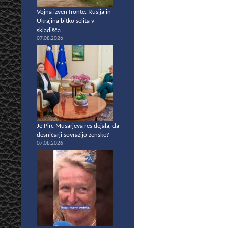
Vojna izven fronte: Rusija in
Ukrajina bitko selita v
skladišča
07.08.2026
Je Pirc Musarjeva res dejala, da
desničarji sovražijo ženske?
07.08.2026