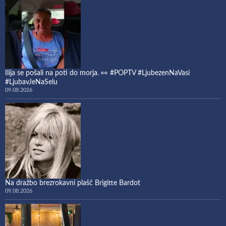
Ilija se pošali na poti do morja. 👀 #POPTV #LjubezenNaVasi
#LjubavJeNaSelu
09.08.2026
Na dražbo brezrokavni plašč Brigitte Bardot
09.08.2026