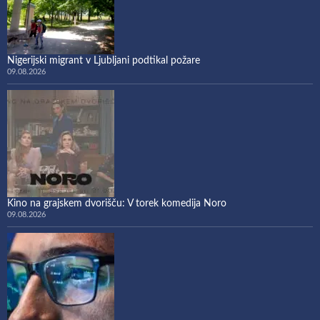
Nigerijski migrant v Ljubljani podtikal požare
09.08.2026
Kino na grajskem dvorišču: V torek komedija Noro
09.08.2026