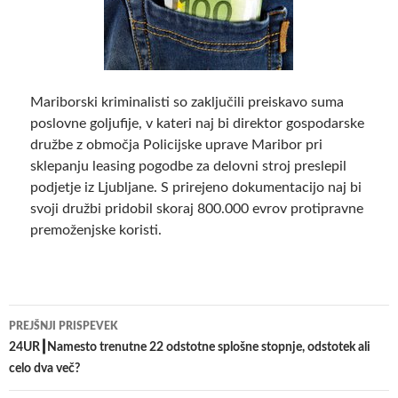
Mariborski kriminalisti so zaključili preiskavo suma
poslovne goljufije, v kateri naj bi direktor gospodarske
družbe z območja Policijske uprave Maribor pri
sklepanju leasing pogodbe za delovni stroj preslepil
podjetje iz Ljubljane. S prirejeno dokumentacijo naj bi
svoji družbi pridobil skoraj 800.000 evrov protipravne
premoženjske koristi.
Krmarjenje
PREJŠNJI PRISPEVEK
po
24UR┃Namesto trenutne 22 odstotne splošne stopnje, odstotek ali
celo dva več?
prispevkih