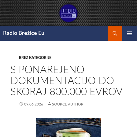
Preskoči
na
vsebino
Išči
Radio Brežice Eu
GLAVNI
MENI
BREZ KATEGORIJE
S PONAREJENO
DOKUMENTACIJO DO
SKORAJ 800.000 EVROV
09.06.2026
SOURCE AUTHOR