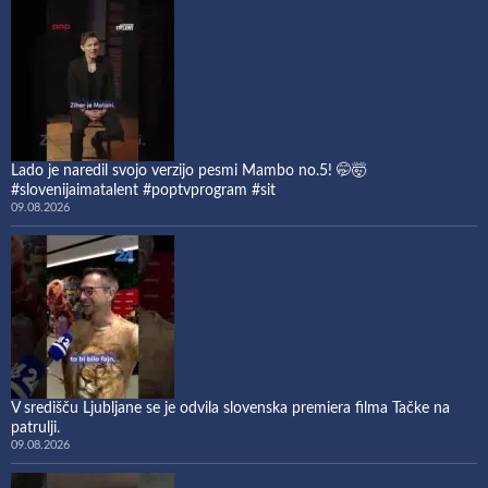
Lado je naredil svojo verzijo pesmi Mambo no.5! 🤭🤯
#slovenijaimatalent #poptvprogram #sit
09.08.2026
V središču Ljubljane se je odvila slovenska premiera filma Tačke na
patrulji.
09.08.2026