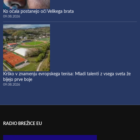
Ko očala postanejo oči Velikega brata
09.08.2026
Krško v znamenju evropskega tenisa: Mladi talenti z vsega sveta že
bijejo prve boje
09.08.2026
RADIO BREŽICE EU