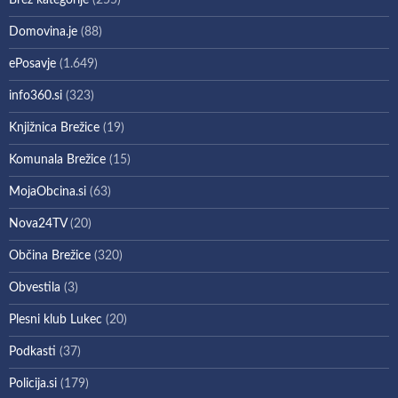
Domovina.je
(88)
ePosavje
(1.649)
info360.si
(323)
Knjižnica Brežice
(19)
Komunala Brežice
(15)
MojaObcina.si
(63)
Nova24TV
(20)
Občina Brežice
(320)
Obvestila
(3)
Plesni klub Lukec
(20)
Podkasti
(37)
Policija.si
(179)