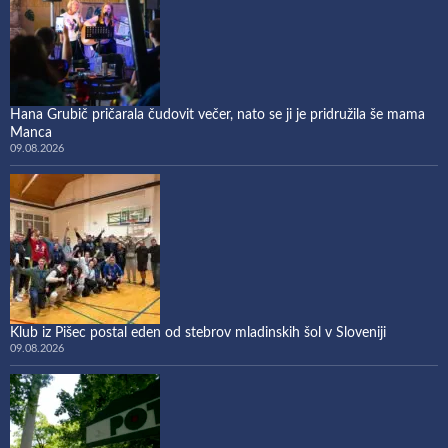
Hana Grubič pričarala čudovit večer, nato se ji je pridružila še mama
Manca
09.08.2026
Klub iz Pišec postal eden od stebrov mladinskih šol v Sloveniji
09.08.2026