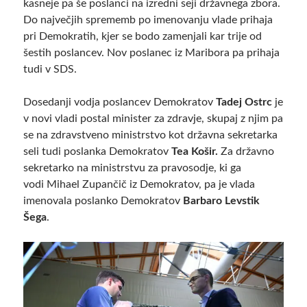
kasneje pa še poslanci na izredni seji državnega zbora.
Do največjih sprememb po imenovanju vlade prihaja
pri Demokratih, kjer se bodo zamenjali kar trije od
šestih poslancev. Nov poslanec iz Maribora pa prihaja
tudi v SDS.
Dosedanji vodja poslancev Demokratov
Tadej Ostrc
je
v novi vladi postal minister za zdravje, skupaj z njim pa
se na zdravstveno ministrstvo kot državna sekretarka
seli tudi poslanka Demokratov
Tea Košir.
Za državno
sekretarko na ministrstvu za pravosodje, ki ga
vodi Mihael Zupančič iz Demokratov, pa je vlada
imenovala poslanko Demokratov
Barbaro Levstik
Šega
.