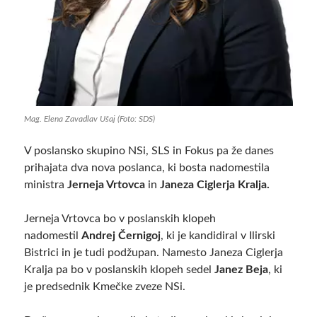
Mag. Elena Zavadlav Ušaj (Foto: SDS)
V poslansko skupino NSi, SLS in Fokus pa že danes
prihajata dva nova poslanca, ki bosta nadomestila
ministra
Jerneja Vrtovca
in
Janeza Ciglerja Kralja.
Jerneja Vrtovca bo v poslanskih klopeh
nadomestil
Andrej Černigoj
, ki je kandidiral v Ilirski
Bistrici in je tudi podžupan. Namesto Janeza Ciglerja
Kralja pa bo v poslanskih klopeh sedel
Janez Beja
, ki
je predsednik Kmečke zveze NSi.