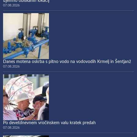
izjemno obiskanih lokacij
07.08.2026
Danes motena oskrba s pitno vodo na vodovodih Krmelj in Šentjanž
07.08.2026
Po devetdnevnem vročinskem valu kratek predah
07.08.2026