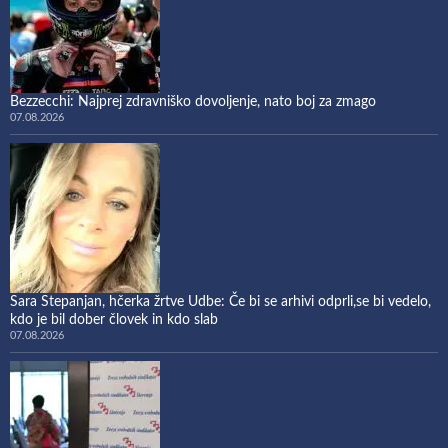
Bezzecchi: Najprej zdravniško dovoljenje, nato boj za zmago
07.08.2026
Sara Stepanjan, hčerka žrtve Udbe: Če bi se arhivi odprli,se bi vedelo,
kdo je bil dober človek in kdo slab
07.08.2026