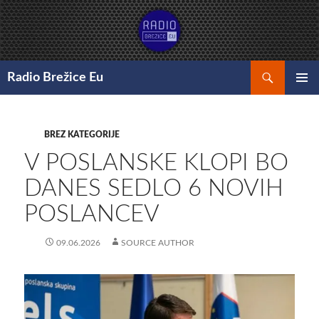
Preskoči
na
vsebino
Išči
Radio Brežice Eu
GLAVNI
MENI
BREZ KATEGORIJE
V POSLANSKE KLOPI BO
DANES SEDLO 6 NOVIH
POSLANCEV
09.06.2026
SOURCE AUTHOR