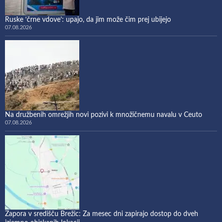
Ruske ‘črne vdove’: upajo, da jim može čim prej ubijejo
07.08.2026
Na družbenih omrežjih novi pozivi k množičnemu navalu v Ceuto
07.08.2026
Zapora v središču Brežic: Za mesec dni zapirajo dostop do dveh