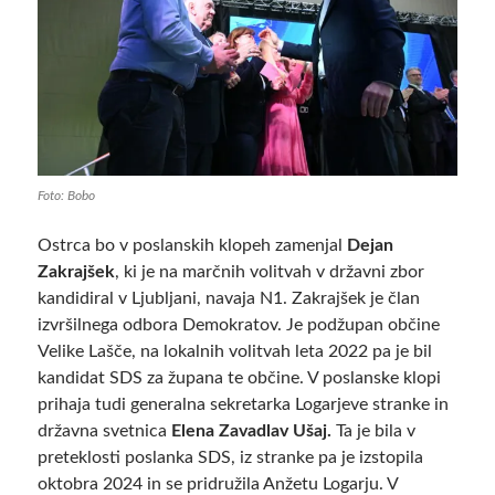
Foto: Bobo
Ostrca bo v poslanskih klopeh zamenjal
Dejan
Zakrajšek
, ki je na marčnih volitvah v državni zbor
kandidiral v Ljubljani, navaja N1. Zakrajšek je član
izvršilnega odbora Demokratov. Je podžupan občine
Velike Lašče, na lokalnih volitvah leta 2022 pa je bil
kandidat SDS za župana te občine. V poslanske klopi
prihaja tudi generalna sekretarka Logarjeve stranke in
državna svetnica
Elena Zavadlav Ušaj.
Ta je bila v
preteklosti poslanka SDS, iz stranke pa je izstopila
oktobra 2024 in se pridružila Anžetu Logarju. V