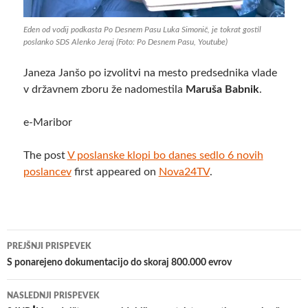
Eden od vodij podkasta Po Desnem Pasu Luka Simonič, je tokrat gostil
poslanko SDS Alenko Jeraj (Foto: Po Desnem Pasu, Youtube)
Janeza Janšo po izvolitvi na mesto predsednika vlade
v državnem zboru že nadomestila
Maruša Babnik
.
e-Maribor
The post
V poslanske klopi bo danes sedlo 6 novih
poslancev
first appeared on
Nova24TV
.
Krmarjenje
PREJŠNJI PRISPEVEK
po
S ponarejeno dokumentacijo do skoraj 800.000 evrov
prispevkih
NASLEDNJI PRISPEVEK