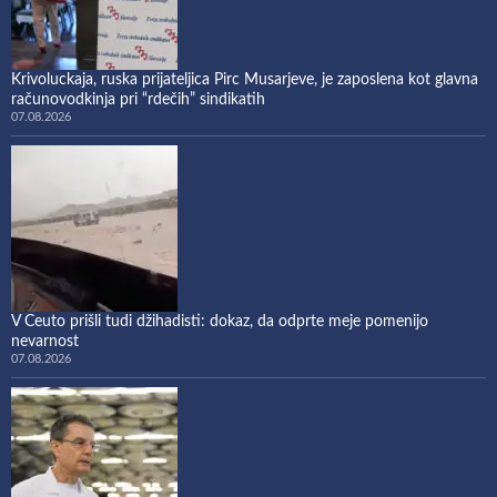
Krivoluckaja, ruska prijateljica Pirc Musarjeve, je zaposlena kot glavna
računovodkinja pri “rdečih” sindikatih
07.08.2026
V Ceuto prišli tudi džihadisti: dokaz, da odprte meje pomenijo
nevarnost
07.08.2026