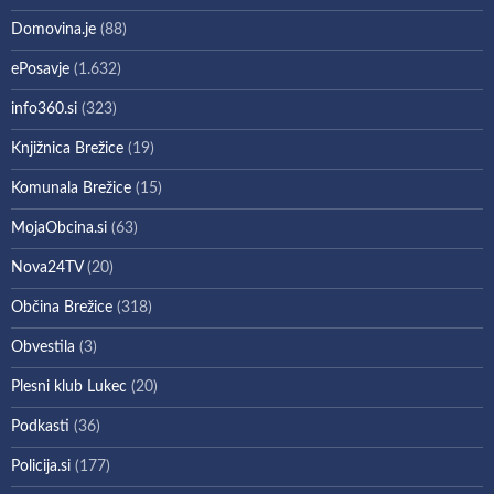
Domovina.je
(88)
ePosavje
(1.632)
info360.si
(323)
Knjižnica Brežice
(19)
Komunala Brežice
(15)
MojaObcina.si
(63)
Nova24TV
(20)
Občina Brežice
(318)
Obvestila
(3)
Plesni klub Lukec
(20)
Podkasti
(36)
Policija.si
(177)