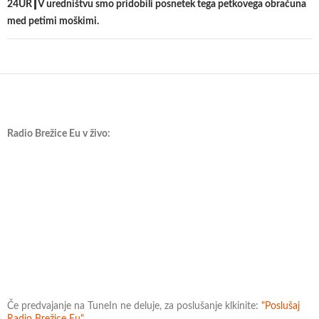
24UR┃V uredništvu smo pridobili posnetek tega petkovega obračuna
med petimi moškimi.
Radio Brežice Eu v živo:
Če predvajanje na TuneIn ne deluje, za poslušanje klkinite:
"Poslušaj
Radio Brežice Eu"