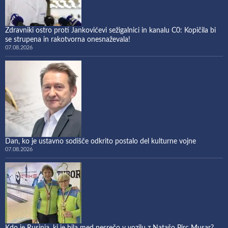
Zdravniki ostro proti Jankovićevi sežigalnici in kanalu C0: Kopičila bi
se strupena in rakotvorna onesnaževala!
07.08.2026
Dan, ko je ustavno sodišče odkrito postalo del kulturne vojne
07.08.2026
Kdo je Rusinja, ki je bila med nesrečo v vozilu z Natašo Pirc Musar?