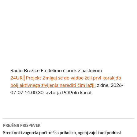
Radio Brežice Eu delimo članek z naslovom
24UR┃Projekt Zmigaj se do vadbe želi prvi korak do
bolj aktivnega življenja narediti čim lažji.
z dne, 2026-
07-07 14:00:30, avtorja POPoln kanal.
Krmarjenje
PREJŠNJI PRISPEVEK
po
Sredi noči zagorela počitniška prikolica, ogenj zajel tudi podrast