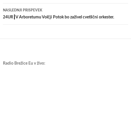
prispevkih
NASLEDNJI PRISPEVEK
24UR┃V Arboretumu Volčji Potok bo zaživel cvetlični orkester.
Radio Brežice Eu v živo: