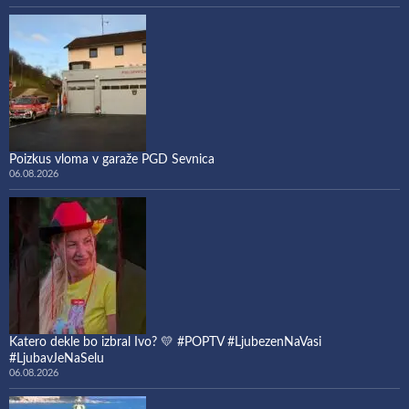
Poizkus vloma v garaže PGD Sevnica
06.08.2026
Katero dekle bo izbral Ivo? 💛 #POPTV #LjubezenNaVasi
#LjubavJeNaSelu
06.08.2026