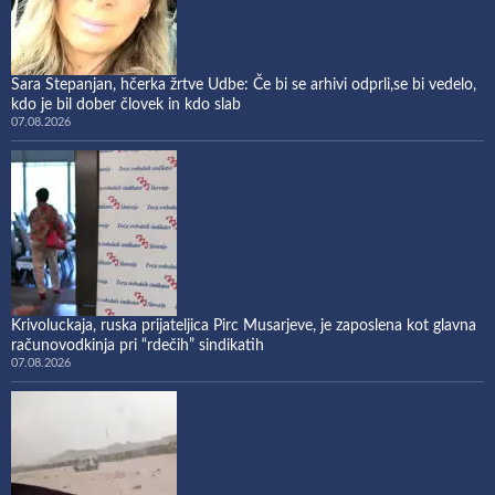
Sara Stepanjan, hčerka žrtve Udbe: Če bi se arhivi odprli,se bi vedelo,
kdo je bil dober človek in kdo slab
07.08.2026
Krivoluckaja, ruska prijateljica Pirc Musarjeve, je zaposlena kot glavna
računovodkinja pri “rdečih” sindikatih
07.08.2026