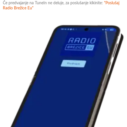
Če predvajanje na TuneIn ne deluje, za poslušanje klkinite:
"Poslušaj
Radio Brežice Eu"