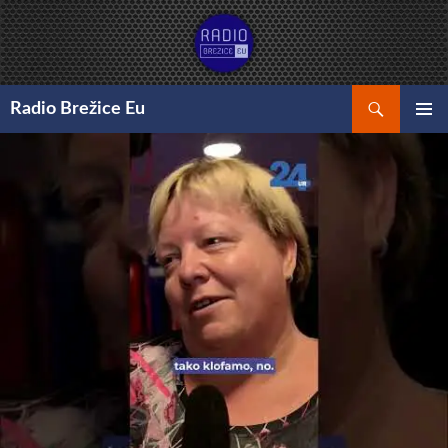
Preskoči
na
vsebino
Išči
Radio Brežice Eu
GLAVNI
MENI