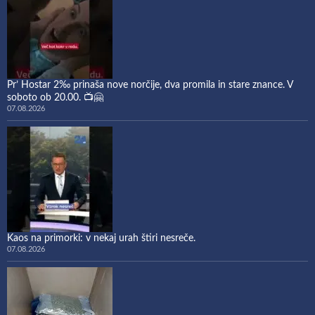
Pr’ Hostar 2‰ prinaša nove norčije, dva promila in stare znance. V
soboto ob 20.00. 📺🤗
07.08.2026
Kaos na primorki: v nekaj urah štiri nesreče.
07.08.2026