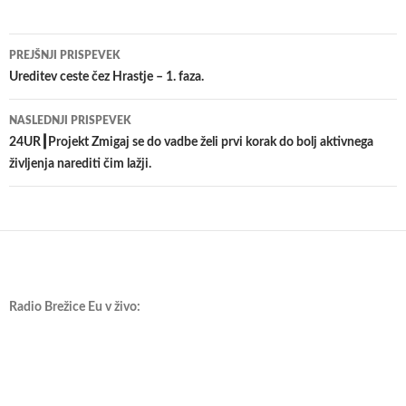
Krmarjenje
PREJŠNJI PRISPEVEK
po
Ureditev ceste čez Hrastje – 1. faza.
prispevkih
NASLEDNJI PRISPEVEK
24UR┃Projekt Zmigaj se do vadbe želi prvi korak do bolj aktivnega
življenja narediti čim lažji.
Radio Brežice Eu v živo: