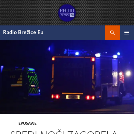
Preskoči
na
vsebino
Išči
Radio Brežice Eu
GLAVNI
MENI
EPOSAVJE