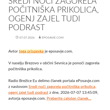
SREDI NOČI ZAGORELA
POČITNIŠKA PRIKOLICA,
OGENJ ZAJEL TUDI
PODRAST
07.07.2026
EPOSAVJE.COM
Avtor
tega prispevka
je eposavje.com.
V naselju Brezovo v občini Sevnica je ponoči zagorela
počitniška prikolica.
Radio Brežice Eu delimo članek portala ePosavje.com
z naslovom
Sredi noči zagorela počitniška prikolica,
ogenj zajel tudi podrast
z dne, 2026-07-07 13:45:09,
avtorja eposavje.com.
Preberite celoten članek...