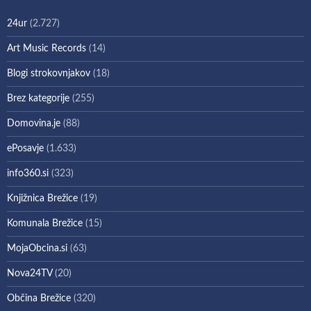
24ur
(2.727)
Art Music Records
(14)
Blogi strokovnjakov
(18)
Brez kategorije
(255)
Domovina.je
(88)
ePosavje
(1.633)
info360.si
(323)
Knjižnica Brežice
(19)
Komunala Brežice
(15)
MojaObcina.si
(63)
Nova24TV
(20)
Občina Brežice
(320)