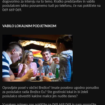
dogovorimo za intervju na to temo. Kratko predstavitev in vabilo
poslušalcem lahko posnamemo tudi po telefonu, če nas pokličete na
069 669 069.
VABILO LOKALNIM PODJETNIKOM
Opravljate posel v občini Brežice? Imate posebno ugodno ponudbo
za poslušalce radia Brežice Eu? Ste gostinski lokal in bi želeli
poslušalce obvestiti kakšne malice jim nudite danes?
V vsakem primeru nas pokličite na 069 669 069 in nam sporočite