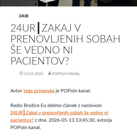
24UR
24UR┃ZAKAJ V
PRENOVLJENIH SOBAH
ŠE VEDNO NI
PACIENTOV?
13.05.2026
POPOLN KANAL
Avtor
tega prispevka
je POPoln kanal.
Radio Brežice Eu delimo članek z naslovom
24UR┃Zakaj v prenovljenih sobah še vedno ni
pacientov?
z dne, 2026-05-13 13:45:30, avtorja
POPoln kanal.