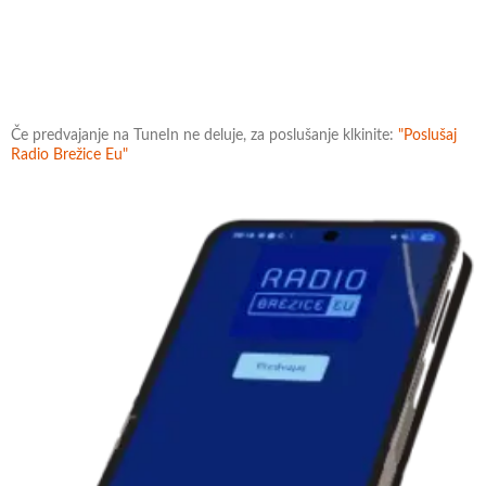
Če predvajanje na TuneIn ne deluje, za poslušanje klkinite:
"Poslušaj
Radio Brežice Eu"