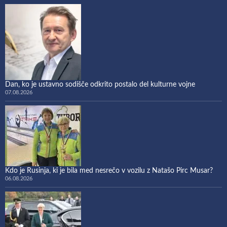
Dan, ko je ustavno sodišče odkrito postalo del kulturne vojne
07.08.2026
Kdo je Rusinja, ki je bila med nesrečo v vozilu z Natašo Pirc Musar?
06.08.2026