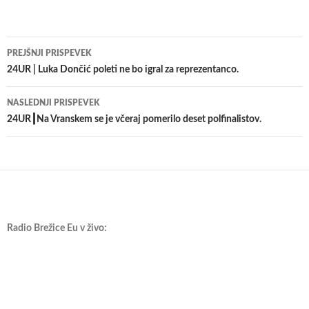
Krmarjenje
PREJŠNJI PRISPEVEK
po
24UR | Luka Dončić poleti ne bo igral za reprezentanco.
prispevkih
NASLEDNJI PRISPEVEK
24UR┃Na Vranskem se je včeraj pomerilo deset polfinalistov.
Radio Brežice Eu v živo: