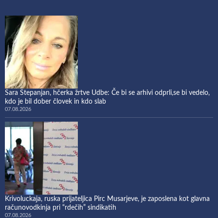
Sara Stepanjan, hčerka žrtve Udbe: Če bi se arhivi odprli,se bi vedelo,
kdo je bil dober človek in kdo slab
07.08.2026
Krivoluckaja, ruska prijateljica Pirc Musarjeve, je zaposlena kot glavna
računovodkinja pri “rdečih” sindikatih
07.08.2026