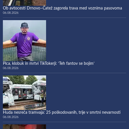
Ob avtocesti Drnovo–Čatež zagorela trava med voznima pasovoma
06.08.2026
Pica, klobuk in mrtvi TikTokerji: ‘Teh fantov se bojim’
06.08.2026
Huda nesreča tramvaja: 25 poškodovanih, trije v smrtni nevarnosti
06.08.2026