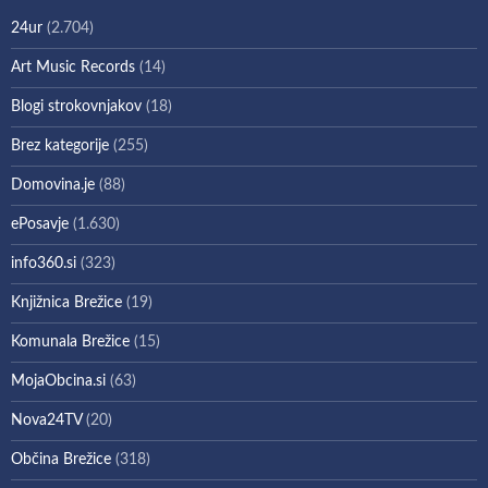
24ur
(2.704)
Art Music Records
(14)
Blogi strokovnjakov
(18)
Brez kategorije
(255)
Domovina.je
(88)
ePosavje
(1.630)
info360.si
(323)
Knjižnica Brežice
(19)
Komunala Brežice
(15)
MojaObcina.si
(63)
Nova24TV
(20)
Občina Brežice
(318)