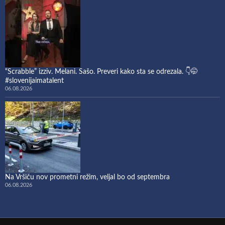
“Scrabble” izziv. Melani. Sašo. Preveri kako sta se odrezala. 👇🤭
#slovenijaimatalent
06.08.2026
Na Vršiču nov prometni režim, veljal bo od septembra
06.08.2026