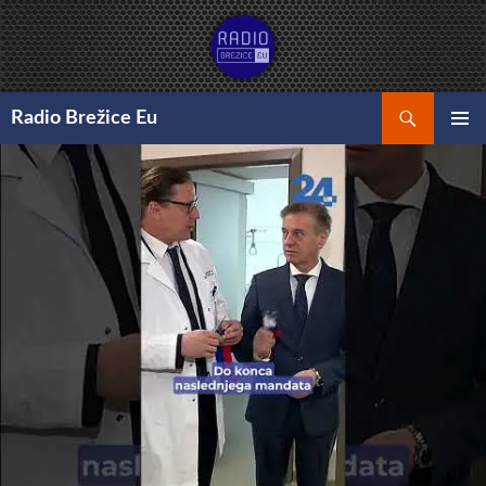
Preskoči
na
vsebino
Išči
Radio Brežice Eu
GLAVNI
MENI