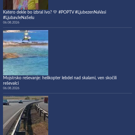
Katero dekle bo izbral Ivo? 💛 #POPTV #LjubezenNaVasi
#LjubavJeNaSelu
06.08.2026
Mojstrsko reševanje: helikopter lebdel nad skalami, ven skočili
reševalci
06.08.2026