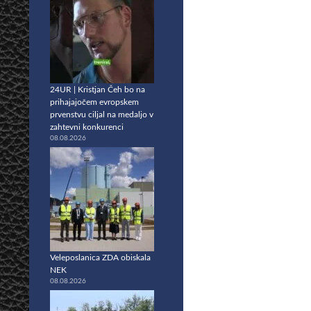
24UR | Kristjan Čeh bo na
prihajajočem evropskem
prvenstvu ciljal na medaljo v
zahtevni konkurenci
08.08.2026
Veleposlanica ZDA obiskala
NEK
08.08.2026