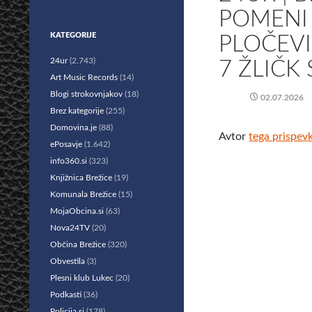
POMENI 
KATEGORIJE
PLOČEVI
24ur
(2.743)
7 ŽLIČK
Art Music Records
(14)
Blogi strokovnjakov
(18)
02.07.2026
Brez kategorije
(255)
Domovina.je
(88)
Avtor
tega prispev
ePosavje
(1.642)
info360.si
(323)
Knjižnica Brežice
(19)
Komunala Brežice
(15)
MojaObcina.si
(63)
Nova24TV
(20)
Občina Brežice
(320)
Obvestila
(3)
Plesni klub Lukec
(20)
Podkasti
(36)
Policija.si
(178)