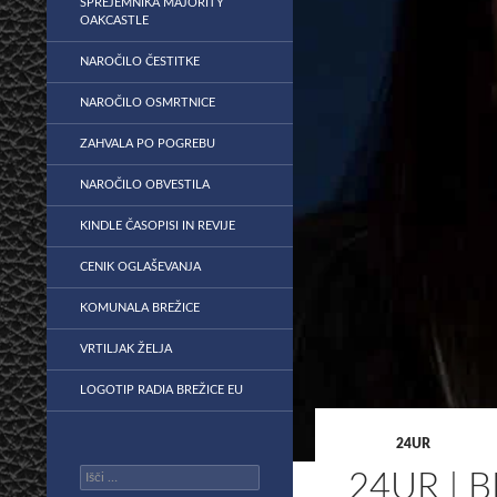
SPREJEMNIKA MAJORITY
OAKCASTLE
NAROČILO ČESTITKE
NAROČILO OSMRTNICE
ZAHVALA PO POGREBU
NAROČILO OBVESTILA
KINDLE ČASOPISI IN REVIJE
CENIK OGLAŠEVANJA
KOMUNALA BREŽICE
VRTILJAK ŽELJA
LOGOTIP RADIA BREŽICE EU
24UR
Išči:
24UR |