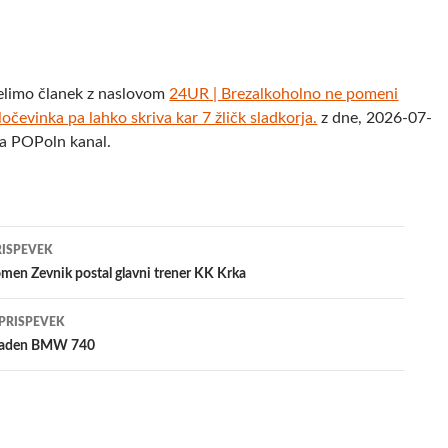
elimo članek z naslovom
24UR | Brezalkoholno ne pomeni
očevinka pa lahko skriva kar 7 žličk sladkorja.
z dne, 2026-07-
ja POPoln kanal.
jenje
RISPEVEK
men Zevnik postal glavni trener KK Krka
evkih
 PRISPEVEK
kraden BMW 740