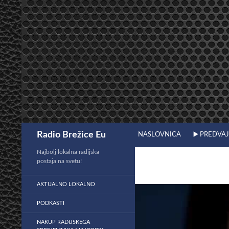
Preskoči
na
vsebino
Išči
Radio Brežice Eu
NASLOVNICA
▶️ PREDVA
Najbolj lokalna radijska
postaja na svetu!
AKTUALNO LOKALNO
PODKASTI
NAKUP RADIJSKEGA