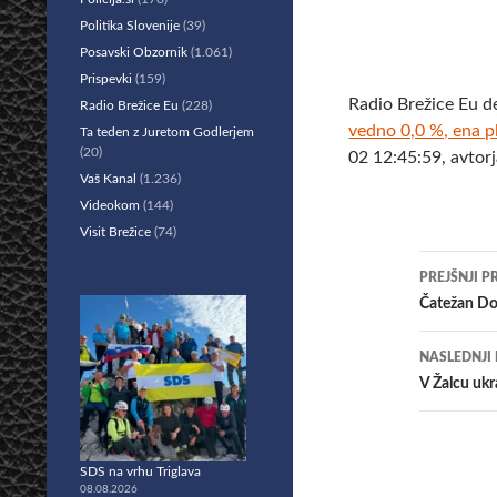
Politika Slovenije
(39)
Posavski Obzornik
(1.061)
Prispevki
(159)
Radio Brežice Eu d
Radio Brežice Eu
(228)
vedno 0,0 %, ena pl
Ta teden z Juretom Godlerjem
(20)
02 12:45:59, avtor
Vaš Kanal
(1.236)
Videokom
(144)
Visit Brežice
(74)
Krmar
PREJŠNJI P
po
Čatežan Do
prisp
NASLEDNJI
V Žalcu u
SDS na vrhu Triglava
08.08.2026