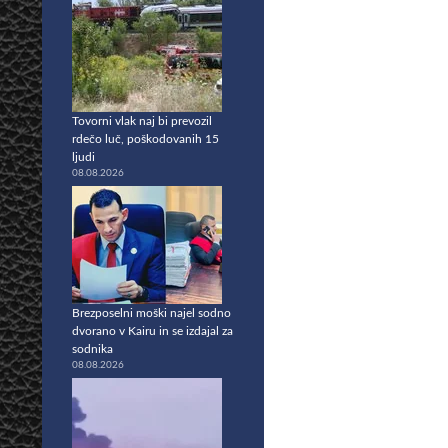
Tovorni vlak naj bi prevozil
rdečo luč, poškodovanih 15
ljudi
08.08.2026
Brezposelni moški najel sodno
dvorano v Kairu in se izdajal za
sodnika
08.08.2026