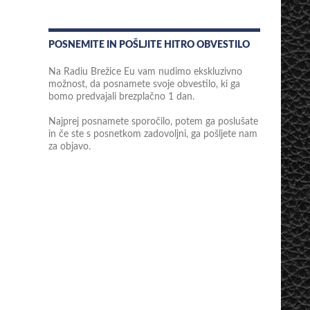
POSNEMITE IN POŠLJITE HITRO OBVESTILO
Na Radiu Brežice Eu vam nudimo ekskluzivno
možnost, da posnamete svoje obvestilo, ki ga
bomo predvajali brezplačno 1 dan.
Najprej posnamete sporočilo, potem ga poslušate
in če ste s posnetkom zadovoljni, ga pošljete nam
za objavo.