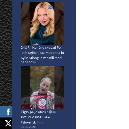
24UR | Končno skupaj! Po
letih ugibanj sta Madonna in
Kylie Minogue združili moči.
08.08.2026
Čigav pa je otrok? 😂👀
#POPTV #PrHostar
#slovenskifilmi
08.08.2026